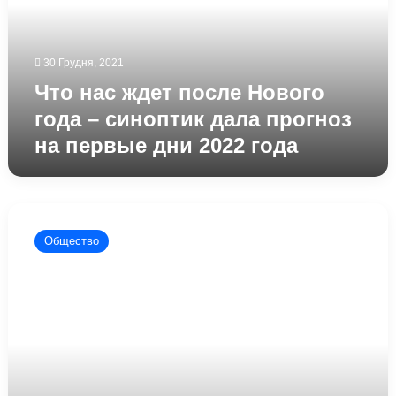
года
–
синоптик
30 Грудня, 2021
дала
прогноз
Что нас ждет после Нового
на
года – синоптик дала прогноз
первые
на первые дни 2022 года
дни
2022
года
Погода
на
Общество
новый
год
в
Украине
–
синоптик
рассказала,
чего