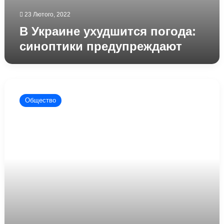
23 Лютого, 2022
В Украине ухудшится погода:
синоптики предупреждают
Весна
уже
Общество
на
этой
недели
–
синоптики
удивили
украинцев
прогнозом