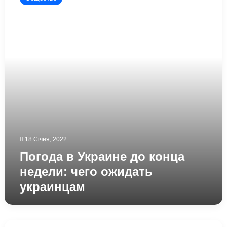
Украине
до
конца
недели:
чего
ожидать
украинцам
18 Січня, 2022
Погода в Украине до конца
недели: чего ожидать
украинцам
Украину