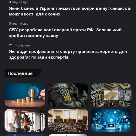
3 години ago
Який бізнес в Україні тримається попри війну: фінансові
можливості для охочих
5 години ago
СБУ розробляє нові операції проти РФ: Зеленський
зробив важливу заяву
21 годину ago
Які види професійного спорту приносять користь для
здоров’я: поради експертів
Последние