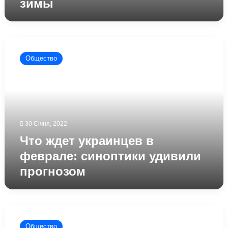
зимы
зимы
Что
ждет
Общество
украинцев
в
феврале:
синоптики
удивили
прогнозом
30 Січня, 2022
Что ждет украинцев в
феврале: синоптики удивили
прогнозом
Погода
в
Общество