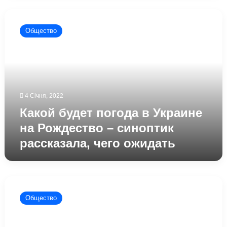
Какой
будет
Общество
погода
в
Украине
на
Рождество
–
4 Січня, 2022
синоптик
рассказала,
Какой будет погода в Украине
чего
на Рождество – синоптик
ожидать
рассказала, чего ожидать
Что
нас
Общество
ждет
после
Нового