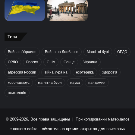
Теги
Война в Украине
Война на Донбассе
Магнітні бурі
ОРДО
ОРЛО
Россия
США
Сонце
Украина
агрессия России
війна Україна
езотерика
здоров’я
коронавирус
магнітна буря
наука
пандемия
психологія
© 2009-2026, Все права защищены | При копировании материалов
с нашего сайта – обязательна прямая открытая для поисковых