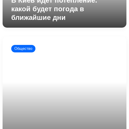
В Киев идет потепление:
какой будет погода в
ближайшие дни
В
Украине
Общество
ухудшится
погода:
синоптики
предупреждают