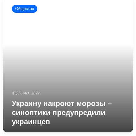
накроют
Общество
морозы
–
синоптики
предупредили
украинцев
11 Січня, 2022
Украину накроют морозы –
синоптики предупредили
украинцев