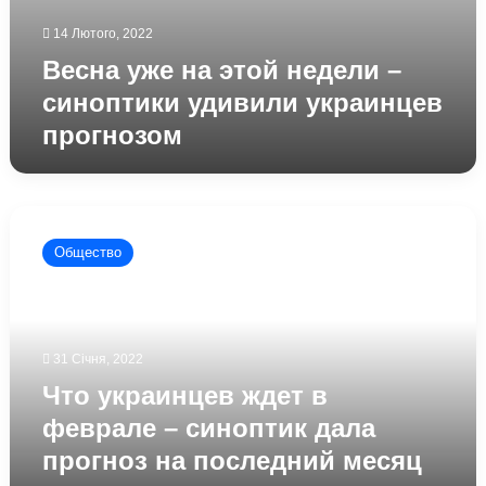
14 Лютого, 2022
Весна уже на этой недели –
синоптики удивили украинцев
прогнозом
Что
украинцев
Общество
ждет
в
феврале
–
синоптик
31 Січня, 2022
дала
Что украинцев ждет в
прогноз
на
феврале – синоптик дала
последний
прогноз на последний месяц
месяц