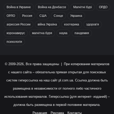
Война в Украине
Война на Донбассе
Магнітні бурі
ОРДО
ОРЛО
Россия
США
Сонце
Украина
агрессия России
війна Україна
езотерика
здоров’я
коронавирус
магнітна буря
наука
пандемия
психологія
© 2009-2026, Все права защищены | При копировании материалов
с нашего сайта – обязательна прямая открытая для поисковых
систем гиперссылка на наш сайт
pl.com.ua
. Ссылка должна быть
размещена в независимости от полного либо частичного
использования материалов. Гиперссылка (для интернет- изданий) –
должна быть размещена в первой половине материала.
Редакция
Реклама
Контакты