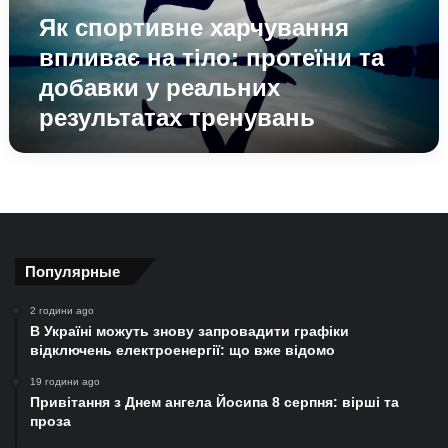
та
Як спортивне харчування
добавки
у
впливає на тіло: протеїни та
реальних
добавки у реальних
результатах
результатах тренувань
тренувань
Популярные
2 години ago
В Україні можуть знову запровадити графіки
відключень електроенергії: що вже відомо
19 години ago
Привітання з Днем ангела Йосипа 8 серпня: вірші та
проза