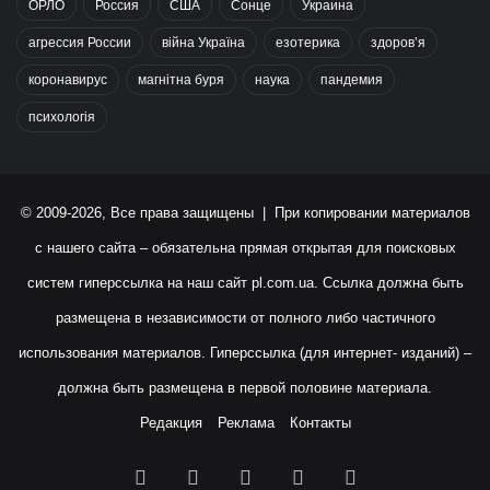
ОРЛО
Россия
США
Сонце
Украина
агрессия России
війна Україна
езотерика
здоров’я
коронавирус
магнітна буря
наука
пандемия
психологія
© 2009-2026, Все права защищены | При копировании материалов
с нашего сайта – обязательна прямая открытая для поисковых
систем гиперссылка на наш сайт
pl.com.ua
. Ссылка должна быть
размещена в независимости от полного либо частичного
использования материалов. Гиперссылка (для интернет- изданий) –
должна быть размещена в первой половине материала.
Редакция
Реклама
Контакты
Facebook
X
YouTube
Instagram
RSS