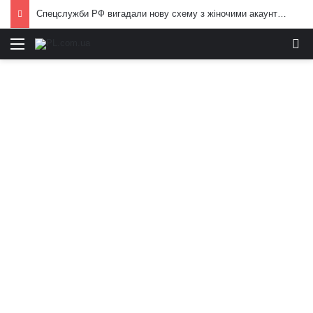
Спецслужби РФ вигадали нову схему з жіночими акаунтами в Україні: як виманюють військових
Меню
И