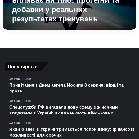
впливає на тіло: протеїни та
реальних
добавки у реальних
результатах
результатах тренувань
тренувань
Популярные
16 години ago
Привітання з Днем ангела Йосипа 8 серпня: вірші та
проза
18 години ago
Спецслужби РФ вигадали нову схему з жіночими
акаунтами в Україні: як виманюють військових
22 години ago
Який бізнес в Україні тримається попри війну: фінансові
можливості для охочих