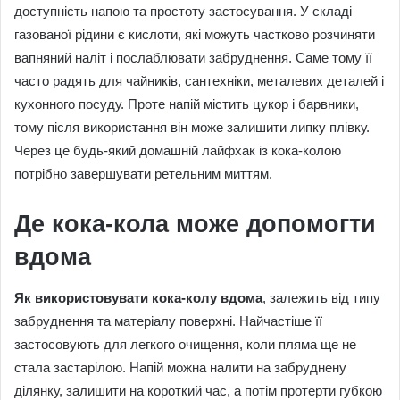
доступність напою та простоту застосування. У складі
газованої рідини є кислоти, які можуть частково розчиняти
вапняний наліт і послаблювати забруднення. Саме тому її
часто радять для чайників, сантехніки, металевих деталей і
кухонного посуду. Проте напій містить цукор і барвники,
тому після використання він може залишити липку плівку.
Через це будь-який домашній лайфхак із кока-колою
потрібно завершувати ретельним миттям.
Де кока-кола може допомогти
вдома
Як використовувати кока-колу вдома
, залежить від типу
забруднення та матеріалу поверхні. Найчастіше її
застосовують для легкого очищення, коли пляма ще не
стала застарілою. Напій можна налити на забруднену
ділянку, залишити на короткий час, а потім протерти губкою