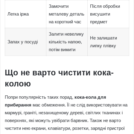
Замочити
Після обробки
Легка іржа
металеву деталь
висушити
на короткий час
предмет
Залити невелику
Не залишати
Запах у посуді
кількість напою,
липку плівку
потім вимити
Що не варто чистити кока-
колою
Попри популярність таких порад,
кока-кола для
прибирання
має обмеження. Її не слід використовувати на
мармурі, граніті, незахищеному дереві, світлих тканинах і
поверхнях, які можуть увібрати барвник. Також не варто
чистити нею екрани, клавіатури, розетки, зарядні пристрої