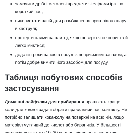
замочити дрібні металеві предмети зі слідами іржі на
короткий час;
використати напій для розм’якшення пригорілого шару
в каструлі;
протерти плями на плитці, якщо поверхня не пориста й
легко миється;
додати трохи напою в посуд із неприємним запахом, а
потім добре вимити його засобом для посуду.
Таблиця побутових способів
застосування
Домашні лайфхаки для прибирання
працюють краще,
коли для кожної задачі обрати правильний час контакту. Не
потрібно залишати кока-колу на поверхні на всю ніч, якщо
матеріал чутливий до кислот або барвників. У більшості
випадків достатньо 10–30 хвилин, після чого поверхню