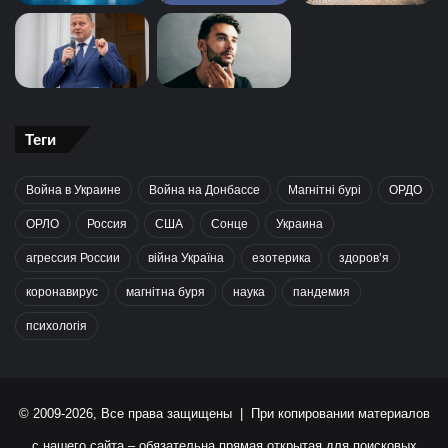
Теги
Война в Украине
Война на Донбассе
Магнітні бурі
ОРДО
ОРЛО
Россия
США
Сонце
Украина
агрессия России
війна Україна
езотерика
здоров’я
коронавирус
магнітна буря
наука
пандемия
психологія
© 2009-2026, Все права защищены | При копировании материалов
с нашего сайта – обязательна прямая открытая для поисковых