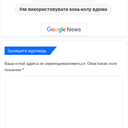
як використовувати кока-колу вдома
Залишити відповідь
Ваша e-mail адреса не оприлюднюватиметься.
Обов’язкові поля
позначені
*
К
о
м
е
н
т