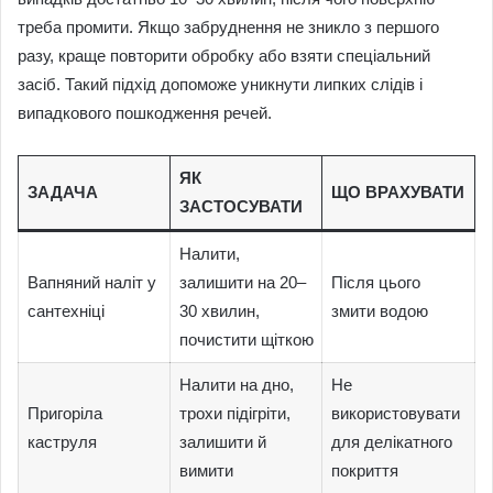
треба промити. Якщо забруднення не зникло з першого
разу, краще повторити обробку або взяти спеціальний
засіб. Такий підхід допоможе уникнути липких слідів і
випадкового пошкодження речей.
ЯК
ЗАДАЧА
ЩО ВРАХУВАТИ
ЗАСТОСУВАТИ
Налити,
Вапняний наліт у
залишити на 20–
Після цього
сантехніці
30 хвилин,
змити водою
почистити щіткою
Налити на дно,
Не
Пригоріла
трохи підігріти,
використовувати
каструля
залишити й
для делікатного
вимити
покриття