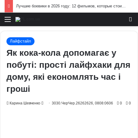
У Верховній Раді готують зміни до мобілізаційного законодавства: що запропонували депутати
Меню
И
Лайфстайл
Як кока-кола допомагає у
побуті: прості лайфхаки для
дому, які економлять час і
гроші
Send
Карина Шевченко
3030.ЧерЧер.26262626, 0808:0606
0
0
an
email