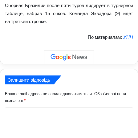
Сборная Бразилии после пяти туров лидирует в турнирной
таблице, набрав 15 очков. Команда Эквадора (9) идет
на третьей строчке.
По материалам:
УНН
Залишити відповідь
Ваша e-mail адреса не оприлюднюватиметься.
Обов’язкові поля
позначені
*
К
о
м