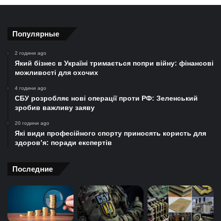
Популярные
2 години ago
Який бізнес в Україні тримається попри війну: фінансові
можливості для охочих
4 години ago
СБУ розробляє нові операції проти РФ: Зеленський
зробив важливу заяву
20 години ago
Які види професійного спорту приносять користь для
здоров’я: поради експертів
Последние