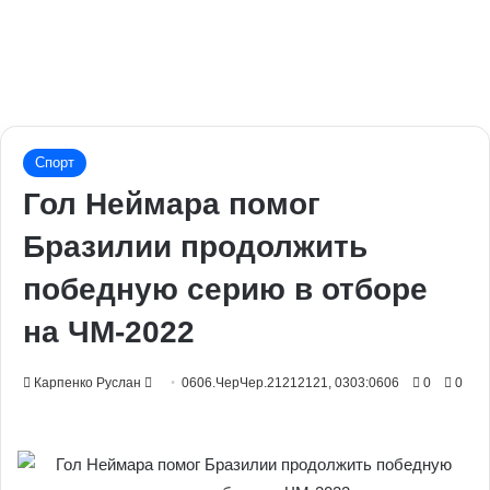
Спорт
Гол Неймара помог
Бразилии продолжить
победную серию в отборе
на ЧМ-2022
Send
Карпенко Руслан
0606.ЧерЧер.21212121, 0303:0606
0
0
an
email