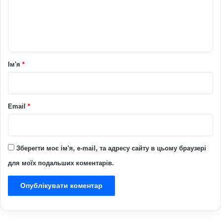
е
н
т
а
р
Ім'я
*
*
Email
*
Зберегти моє ім'я, e-mail, та адресу сайту в цьому браузері
для моїх подальших коментарів.