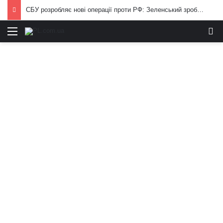
СБУ розробляє нові операції проти РФ: Зеленський зробив важливу заяву
Меню
И