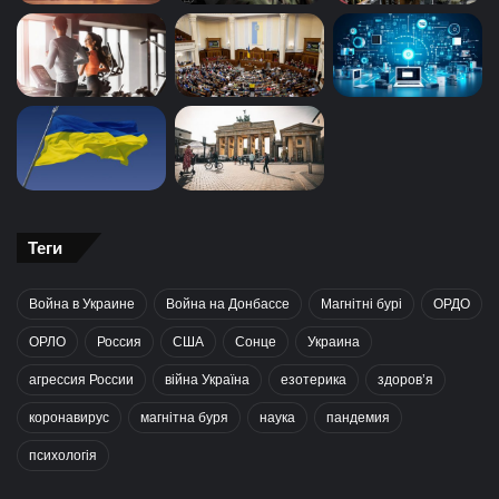
Теги
Война в Украине
Война на Донбассе
Магнітні бурі
ОРДО
ОРЛО
Россия
США
Сонце
Украина
агрессия России
війна Україна
езотерика
здоров’я
коронавирус
магнітна буря
наука
пандемия
психологія