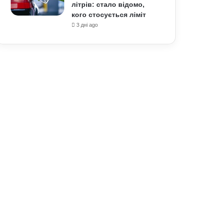
літрів: стало відомо,
кого стосується ліміт
3 дні ago