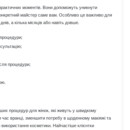
 практичних моментів. Вони допоможуть уникнути
 конкретний майстер саме вам. Особливо це важливо для
нів, а кілька місяців або навіть довше.
 процедури;
сультацію;
ісля процедури;
ою.
іших процедур для жінок, які живуть у швидкому
и час вранці, зменшити потребу в щоденному макіяжі та
о використання косметики. Найчастіше клієнтки