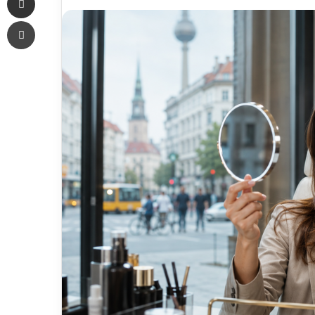
an
Печать
email