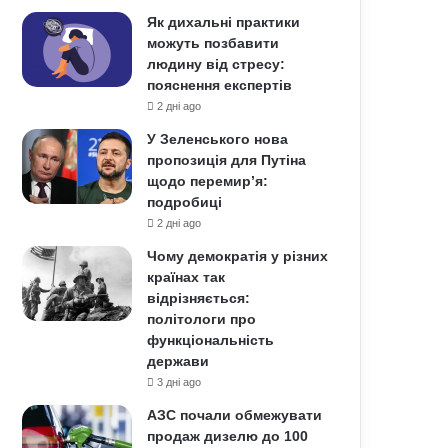
Як дихальні практики
можуть позбавити
людину від стресу:
пояснення експертів
2 дні ago
У Зеленського нова
пропозиція для Путіна
щодо перемир’я:
подробиці
2 дні ago
Чому демократія у різних
країнах так
відрізняється:
політологи про
функціональність
держави
3 дні ago
АЗС почали обмежувати
продаж дизелю до 100