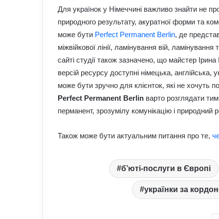
Для українок у Німеччині важливо знайти не про
природного результату, акуратної форми та комф
може бути
Perfect Permanent Berlin
, де предста
міжвійкової лінії, ламінування вій, ламінування
сайті студії також зазначено, що майстер Ірина
версій ресурсу доступні німецька, англійська, ук
може бути зручно для клієнток, які не хочуть
Perfect Permanent Berlin
варто розглядати тим,
перманент, зрозумілу комунікацію і природний р
Також може бути актуальним питання про те,
ч
б’юті-послуги в Європі
українки за кордо