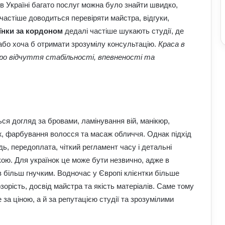
 в Україні багато послуг можна було знайти швидко,
частіше доводиться перевіряти майстра, відгуки,
їнки за кордоном
дедалі частіше шукають студії, де
бо хоча б отримати зрозумілу консультацію.
Краса в
 про відчуття стабільності, впевненості та
я догляд за бровами, ламінування вій, манікюр,
ж, фарбування волосся та масаж обличчя. Однак підхід
дь, передоплата, чіткий регламент часу і детальні
ою. Для українок це може бути незвично, адже в
 більш гнучким. Водночас у Європі клієнтки більше
орість, досвід майстра та якість матеріалів. Саме тому
за ціною, а й за репутацією студії та зрозумілими