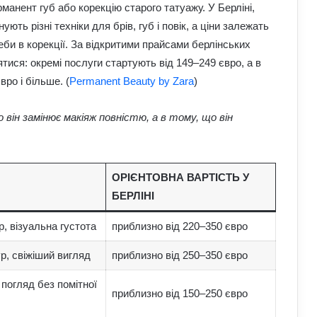
рманент губ або корекцію старого татуажу. У Берліні,
ють різні техніки для брів, губ і повік, а ціни залежать
еби в корекції. За відкритими прайсами берлінських
ятися: окремі послуги стартують від 149–249 євро, а в
ро і більше. (
Permanent Beauty by Zara
)
він замінює макіяж повністю, а в тому, що він
ОРІЄНТОВНА ВАРТІСТЬ У
БЕРЛІНІ
р, візуальна густота
приблизно від 220–350 євро
ур, свіжіший вигляд
приблизно від 250–350 євро
погляд без помітної
приблизно від 150–250 євро