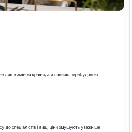
 не лише зміною країни, а й повною перебудовою
су до спеціалістів і вищі ціни змушують уважніше