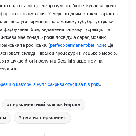
На Полтавщині через удар РФ стався
сто салон, а місце, де зрозуміють їхні очікування щодо
витік небезпечної хімічної речовини:
ортного спілкування. У Берліні одним із таких варіантів
що вже відомо
влені послуги перманентного макіяжу губ, брів, стрілки,
 та фарбування брів, видалення татуажу і корекції. На
Як надмірне споживання солоного
 Князєва має понад 5 років досвіду, а серед мовних
впливає на організм: приховані
ризики для здоров’я
раїнська та російська. (
perfect-permanent-berlin.de
) Це
 пояснювати складні нюанси процедури німецькою мовою.
 хто шукає б’юті-послуги в Берліні з акцентом на
Чому квартири в Україні стають
мішенню злочинців: схеми, про які
езультат.
варто знати
ерез що кав’ярні з нуля закриваються за пів року
.
Прогноз магнітних бур на 1–2 серпня:
стало відомо, чи є загроза здоров’ю
перманентний макіяж Берлін
Астропрогноз на вихідні, 1–2 серпня
ном
ціни на перманент
2026 року: початок місяця принесе
нові можливості