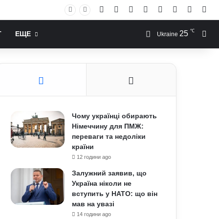
Facebook
X
YouTube
Instagram
RSS
Log In
Случай
Sid
℃
25
Иск
Т
ЕЩЕ
Ukraine
Чому українці обирають
Німеччину для ПМЖ:
переваги та недоліки
країни
12 години ago
Залужний заявив, що
Україна ніколи не
вступить у НАТО: що він
мав на увазі
14 години ago