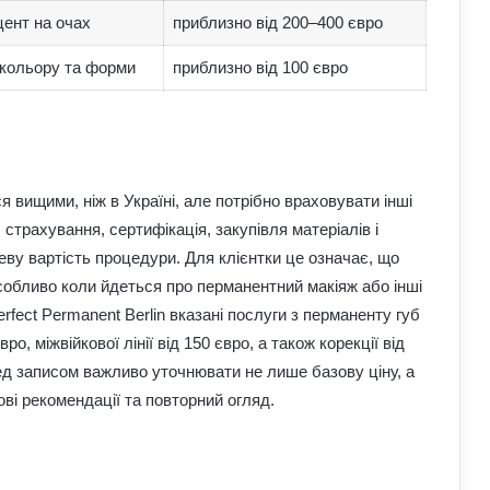
цент на очах
приблизно від 200–400 євро
кольору та форми
приблизно від 100 євро
 вищими, ніж в Україні, але потрібно враховувати інші
страхування, сертифікація, закупівля матеріалів і
ву вартість процедури. Для клієнтки це означає, що
собливо коли йдеться про перманентний макіяж або інші
rfect Permanent Berlin вказані послуги з перманенту губ
вро, міжвійкової лінії від 150 євро, а також корекції від
ед записом важливо уточнювати не лише базову ціну, а
ові рекомендації та повторний огляд.