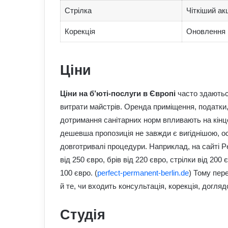
Стрілка
Чіткіший ак
Корекція
Оновлення 
Ціни
Ціни на б’юті-послуги в Європі
часто здаються
витрати майстрів. Оренда приміщення, податки, 
дотримання санітарних норм впливають на кінце
дешевша пропозиція не завжди є вигіднішою, о
довготривалі процедури. Наприклад, на сайті Pe
від 250 євро, брів від 220 євро, стрілки від 200 є
100 євро. (
perfect-permanent-berlin.de
) Тому пер
й те, чи входить консультація, корекція, догляд
Студія