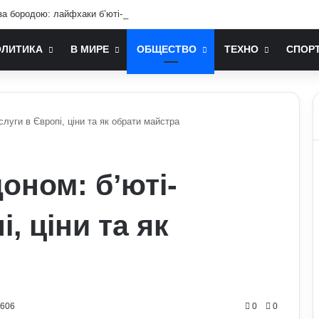
а бородою: лайфхаки б’юті-індустрії для чоловіків
ОЛИТИКА
В МИРЕ
ОБЩЕСТВО
ТЕХНО
СПОР
слуги в Європі, ціни та як обрати майстра
доном: б’юті-
, ціни та як
0606
0
0