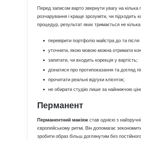
Перед записом варто звернути увагу на кілька
розчарування і краще зрозуміти, чи підходить
процедур, результат яких тримається не кілька д
перевірити портфоліо майстра до та після
уточнити, якою мовою можна отримати кон
запитати, чи входить корекція у вартість;
дізнатися про протипоказання та догляд п
прочитати реальні відгуки клієнток;
не обирати студію лише за найнижчою цін
Перманент
Перманентний макіяж
став однією з найзручн
європейському ритмі. Він допомагає зекономит
зробити образ більш доглянутим без постійног