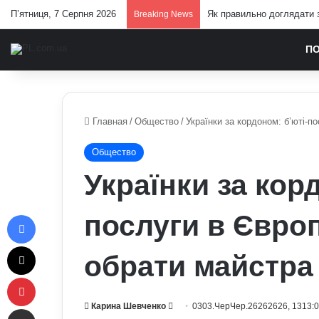
П’ятниця, 7 Серпня 2026
Як правильно доглядати з
Breaking News
П
Главная
/
Общество
/
Українки за кордоном: б’юті-по
Общество
Українки за кор
Facebook
послуги в Європі
X
обрати майстра
Pinterest
Send
Карина Шевченко
0303.ЧерЧер.26262626, 1313:
Отправить e-mail