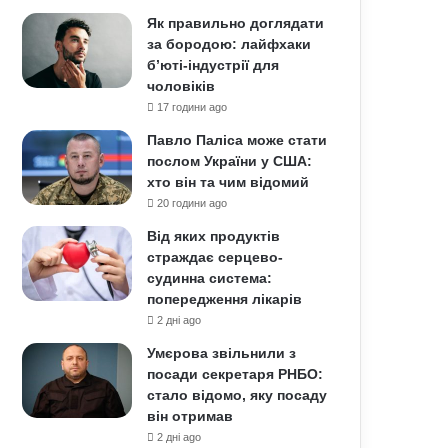
Як правильно доглядати
за бородою: лайфхаки
б’юті-індустрії для
чоловіків
17 години ago
Павло Паліса може стати
послом України у США:
хто він та чим відомий
20 години ago
Від яких продуктів
страждає серцево-
судинна система:
попередження лікарів
2 дні ago
Умєрова звільнили з
посади секретаря РНБО:
стало відомо, яку посаду
він отримав
2 дні ago