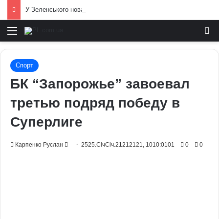
У Зеленського нова пропозиція для Путіна щодо перемир’я: подробиці
Меню
И
Спорт
БК “Запорожье” завоевал
третью подряд победу в
Суперлиге
Send
Карпенко Руслан
2525.СічСіч.21212121, 1010:0101
0
0
an
email