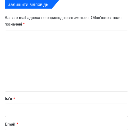
Залишити відповідь
Ваша e-mail адреса не оприлюднюватиметься.
Обов’язкові поля
позначені
*
К
о
м
е
н
т
а
р
Ім'я
*
*
Email
*