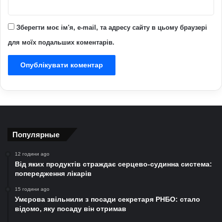
Зберегти моє ім'я, e-mail, та адресу сайту в цьому браузері
для моїх подальших коментарів.
Популярные
12 години ago
Від яких продуктів страждає серцево-судинна система:
попередження лікарів
15 години ago
Умєрова звільнили з посади секретаря РНБО: стало
відомо, яку посаду він отримав