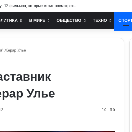
зміни до мобілізаційного законодавства: що запропонували депутати
ОЛИТИКА
В МИРЕ
ОБЩЕСТВО
ТЕХНО
СПОР
я” Жерар Улье
аставник
рар Улье
12
0
0