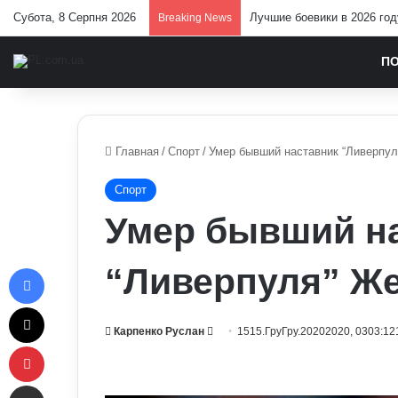
Субота, 8 Серпня 2026
У Верховній Раді готують 
Breaking News
П
Главная
/
Спорт
/
Умер бывший наставник “Ливерпул
Спорт
Умер бывший н
Facebook
“Ливерпуля” Же
X
Send
Карпенко Руслан
1515.ГруГру.20202020, 0303:12
Pinterest
an
email
Отправить e-mail