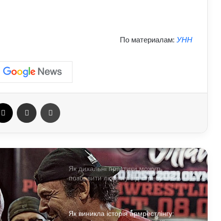
активність
Як правильно готуватися до спорту:
По материалам:
УНН
прості кроки, що захищають тіло від
перевантажень
Як спортивне харчування впливає на
тіло: протеїни та добавки у реальних
результатах тренувань
ebook
X
Отправить e-mail
Печать
Які види професійного спорту
приносять користь для здоров’я:
поради експертів
Як дихальні практики можуть
позбавити людину від стресу:
пояснення експертів
Як виникла історія армрестлінгу: