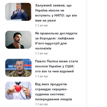
Залужний заявив, що
Україна ніколи не
вступить у НАТО: що він
мав на увазі
2 дні ago
Як правильно доглядати
за бородою: лайфхаки
б’юті-індустрії для
чоловіків
2 дні ago
Павло Паліса може стати
послом України у США:
хто він та чим відомий
2 дні ago
Від яких продуктів
страждає серцево-
судинна система:
попередження лікарів
3 дні ago