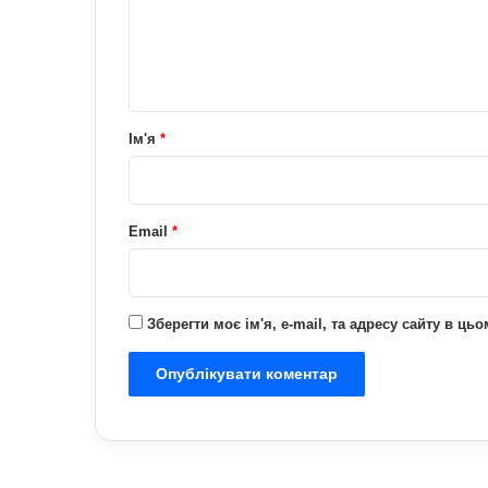
е
н
т
а
р
Ім'я
*
*
Email
*
Зберегти моє ім'я, e-mail, та адресу сайту в ц