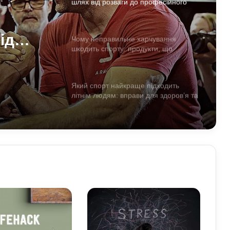
шлях від розваги до професійного
спорту
ід
Чому неправильне харчування
шкодить спорту: продукти, що
ного
знижують ефективність тренувань
Який спорт найкраще підходить
літнім людям: вправи для здоров’я та
довголіття
Як на нас впливають мотивуючі
фільми про спорт: думка спеціалістів
Як білок у продуктах допомагає
спортсменам: користь для м’язів та
відновлення
Для чого дітям спортивні ігри: