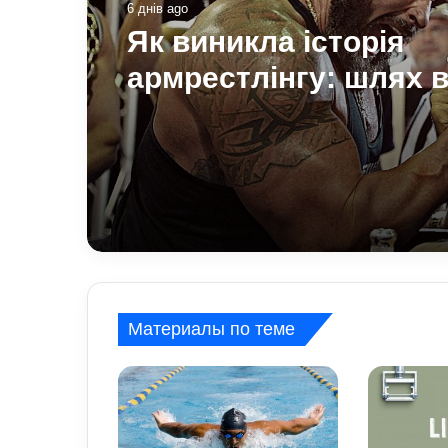
6 днів ago
Як виникла історія
армрестлінгу: шлях в
розваги до професій
спорту
Материалы по теме