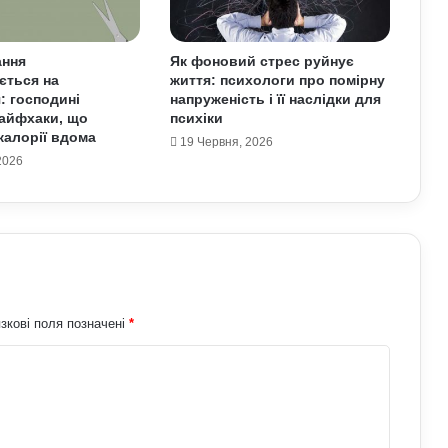
розвиток тіла й мислення через
активність
ання
Як фоновий стрес руйнує
ється на
життя: психологи про помірну
Як правильно готуватися до спорту:
: господині
напруженість і її наслідки для
прості кроки, що захищають тіло від
айфхаки, що
психіки
перевантажень
алорії вдома
19 Червня, 2026
2026
Як спортивне харчування впливає на
тіло: протеїни та добавки у реальних
результатах тренувань
Які види професійного спорту
приносять користь для здоров’я:
поради експертів
зкові поля позначені
*
Як дихальні практики можуть
позбавити людину від стресу:
пояснення експертів
Як виникла історія армрестлінгу: