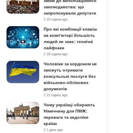
зміни до мобілізаційного
законодавства: що
запропонували депутати
15 години ago
Про які комбінації клавіш
на комп’ютері більшість
людей не знає: технічні
лайфхаки
18 години ago
Чоловіки за кордоном не
зможуть отримати
консульські послуги без
військово-облікових
документів
21 годину ago
Чому українці обирають
Німеччину для ПМЖ:
переваги та недоліки
країни
1 день ago