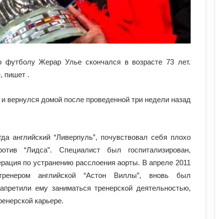
 футболу Жерар Улье скончался в возрасте 73 лет.
, пишет .
и вернулся домой после проведенной три недели назад
гда английский “Ливерпуль”, почувствовал себя плохо
тив “Лидса”. Специалист был госпитализирован,
рация по устранению расслоения аорты. В апреле 2011
тренером английской “Астон Виллы”, вновь был
запретили ему заниматься тренерской деятельностью,
ренерской карьере.