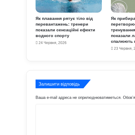
Як плавання рятує тіло від
Як прибир
перевантажень: тренери
перетворю
показали сенсаційні ефекти
тренування
водного спорту
показали л
спалюють к
24 Червня, 2026
23 Червня, 
Залишити відповідь
Ваша e-mail адреса не оприлюднюватиметься.
Обов’я
К
о
м