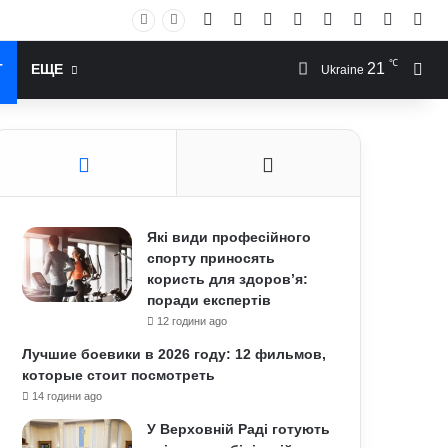
Facebook
X
YouTube
Instagram
RSS
Log In
Случай
Sid
℃
21
Иск
Т
ЕЩЕ
Ukraine
Які види професійного
спорту приносять
користь для здоров’я:
поради експертів
12 години ago
Лучшие боевики в 2026 году: 12 фильмов,
которые стоит посмотреть
14 години ago
У Верховній Раді готують