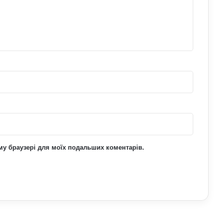
шлях від розваги до професійного
спорту
Чому неправильне харчування
шкодить спорту: продукти, що
знижують ефективність тренувань
Який спорт найкраще підходить
літнім людям: вправи для здоров’я та
довголіття
ьому браузері для моїх подальших коментарів.