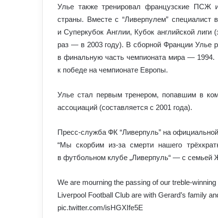
Улье также тренировал французские ПСЖ и
страны. Вместе с “Ливерпулем” специалист 
и Суперкубок Англии, Кубок английской лиги 
раз — в 2003 году). В сборной Франции Улье р
в финальную часть чемпионата мира — 1994.
к победе на чемпионате Европы.
Улье стал первым тренером, попавшим в ко
ассоциаций (составляется с 2001 года).
Пресс-служба ФК “Ливерпуль” на официальной 
“Мы скорбим из-за смерти нашего трёхкрат
в футбольном клубе „Ливерпуль“ — с семьей Ж
We are mourning the passing of our treble-winning
Liverpool Football Club are with Gerard’s family a
pic.twitter.com/isHGXIfe5E