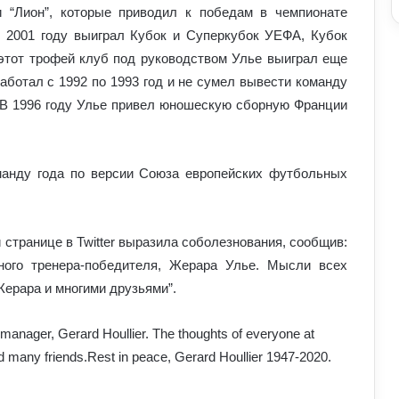
 “Лион”, которые приводил к победам в чемпионате
в 2001 году выиграл Кубок и Суперкубок УЕФА, Кубок
(этот трофей клуб под руководством Улье выиграл еще
аботал с 1992 по 1993 год и не сумел вывести команду
 В 1996 году Улье привел юношескую сборную Франции
манду года по версии Союза европейских футбольных
Як на нас впливають мотивуючі
фільми про спорт: думка спеціалістів
странице в Twitter выразила соболезнования, сообщив:
ного тренера-победителя, Жерара Улье. Мысли всех
ерара и многими друзьями”.
Як білок у продуктах допомагає
спортсменам: користь для м’язів та
відновлення
 manager, Gerard Houllier. The thoughts of everyone at
nd many friends.Rest in peace, Gerard Houllier 1947-2020.
Для чого дітям спортивні ігри:
розвиток тіла й мислення через