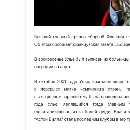
Бывший главный тренер сборной Франции по
Об этом сообщает французская газета L’Equipe
В воскресенье Улье был выписан из больницы 
операции на аорте.
В октябре 2001 года Улье, возглавлявший то
в перерыве матча чемпионата страны про
в экстренном порядке ему была проведена опе
года Улье, являвшийся тогда главным 
госпитализирован из-за болей груди. Врачи 
“Астон Вилла” стала последним клубом в его т