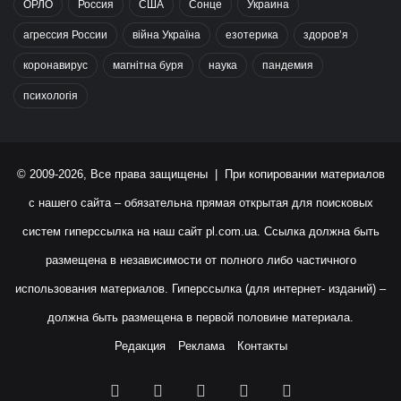
ОРЛО
Россия
США
Сонце
Украина
агрессия России
війна Україна
езотерика
здоров’я
коронавирус
магнітна буря
наука
пандемия
психологія
© 2009-2026, Все права защищены | При копировании материалов
с нашего сайта – обязательна прямая открытая для поисковых
систем гиперссылка на наш сайт
pl.com.ua
. Ссылка должна быть
размещена в независимости от полного либо частичного
использования материалов. Гиперссылка (для интернет- изданий) –
должна быть размещена в первой половине материала.
Редакция
Реклама
Контакты
Facebook
X
YouTube
Instagram
RSS