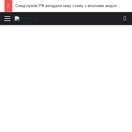
Спецслужби РФ вигадали нову схему з жіночими акаунтами в Україні: як виманюють військових
Меню
И