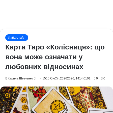
Лайфстайл
Карта Таро «Колісниця»: що
вона може означати у
любовних відносинах
Send
Карина Шевченко
1515.СічСіч.26262626, 1414:0101
0
0
an
email