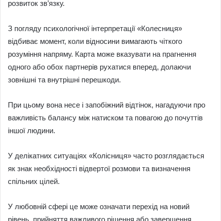
розвиток зв’язку.
З погляду психологічної інтерпретації «Колесниця»
відбиває момент, коли відносини вимагають чіткого
розуміння напряму. Карта може вказувати на прагнення
одного або обох партнерів рухатися вперед, долаючи
зовнішні та внутрішні перешкоди.
При цьому вона несе і запобіжний відтінок, нагадуючи про
важливість балансу між натиском та повагою до почуттів
іншої людини.
У делікатних ситуаціях «Колісниця» часто розглядається
як знак необхідності відвертої розмови та визначення
спільних цілей.
У любовній сфері це може означати перехід на новий
рівень, прийняття важливого рішення або завершення