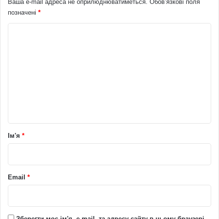
Ваша e-mail адреса не оприлюднюватиметься.
Обов’язкові поля
позначені
*
К
о
м
е
н
т
а
р
Ім'я
*
*
Email
*
Зберегти моє ім'я, e-mail, та адресу сайту в цьому браузері