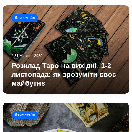
Розклад
Таро
Лайфстайл
на
вихідні,
1-
2
листопада:
як
31 Жовтня, 2025
зрозуміти
своє
Розклад Таро на вихідні, 1-2
майбутнє
листопада: як зрозуміти своє
майбутнє
Які
карти
Лайфстайл
Таро
випадають
дуже