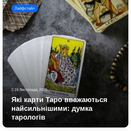
карти
Лайфстайл
Таро
вважаються
найсильнішими:
думка
тарологів
19 Листопада, 2025
Які карти Таро вважаються
найсильнішими: думка
тарологів