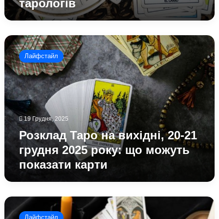
тарологів
Розклад
Таро
Лайфстайл
на
вихідні,
20-
21
грудня
2025
19 Грудня, 2025
року:
що
Розклад Таро на вихідні, 20-21
можуть
грудня 2025 року: що можуть
показати
показати карти
карти
Що
означає
Лайфстайл