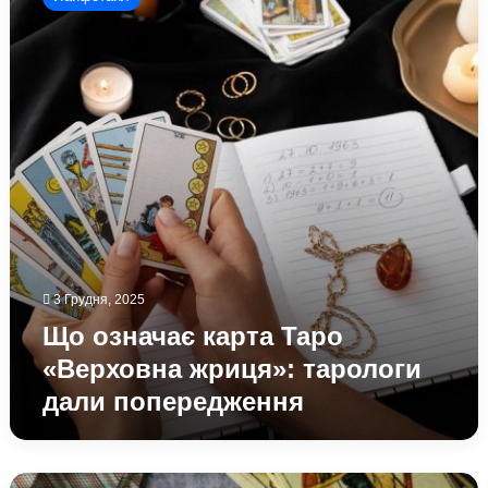
карта
Таро
«Верховна
жриця»:
тарологи
дали
попередження
3 Грудня, 2025
Що означає карта Таро
«Верховна жриця»: тарологи
дали попередження
Які