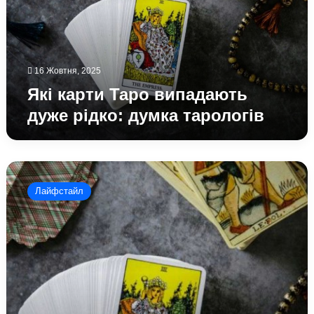
рідко:
думка
тарологів
16 Жовтня, 2025
Які карти Таро випадають
дуже рідко: думка тарологів
Карта
Таро
Лайфстайл
«Блазень»:
що
означає
і
як
правильно
трактувати