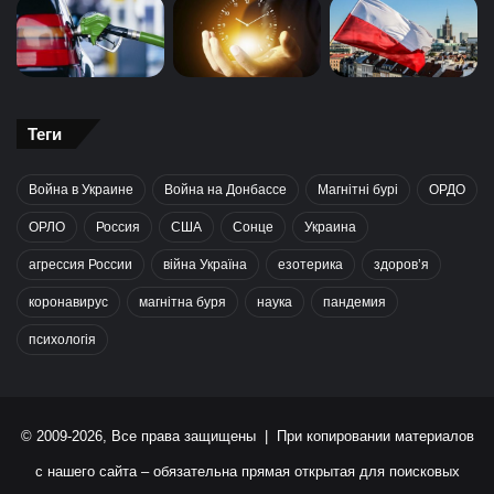
Теги
Война в Украине
Война на Донбассе
Магнітні бурі
ОРДО
ОРЛО
Россия
США
Сонце
Украина
агрессия России
війна Україна
езотерика
здоров’я
коронавирус
магнітна буря
наука
пандемия
психологія
© 2009-2026, Все права защищены | При копировании материалов
с нашего сайта – обязательна прямая открытая для поисковых