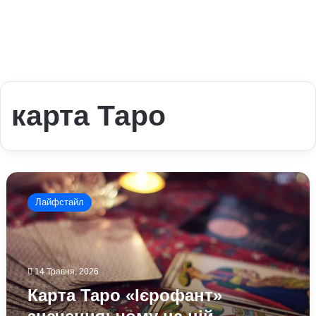
карта Таро
Карта
Таро
Лайфстайл
«Ієрофант»
значення:
чому
на
ній
14 Травня, 2026
акцентують
Карта Таро «Ієрофант»
увагу
і