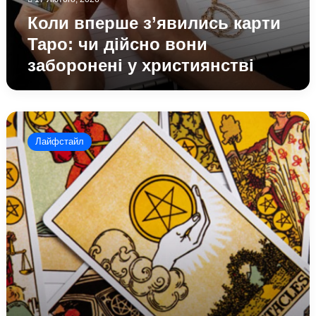
Коли вперше з’явились карти
Таро: чи дійсно вони
заборонені у християнстві
Карта
Таро
Лайфстайл
«Колісниця»:
що
вона
може
означати
у
любовних
відносинах