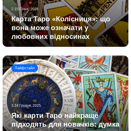
15 Січня, 2026
Карта Таро «Колісниця»: що
вона може означати у
любовних відносинах
Які
карти
Лайфстайл
Таро
найкраще
підходять
для
новачків:
думка
24 Грудня, 2025
тарологів
Які карти Таро найкраще
підходять для новачків: думка