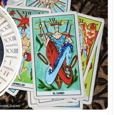
знаків Зодіаку