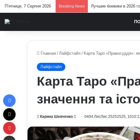
П’ятниця, 7 Серпня 2026
Лучшие боевики в 2026 г
Breaking News
П
Главная
/
Лайфстайл
/
Карта Таро «Правосуддя»: як
Лайфстайл
Карта Таро «Пр
Facebook
значення та іст
X
Send
Карина Шевченко
0404.ЛисЛис.25252525, 1010:1
Pinterest
an
email
Отправить e-mail