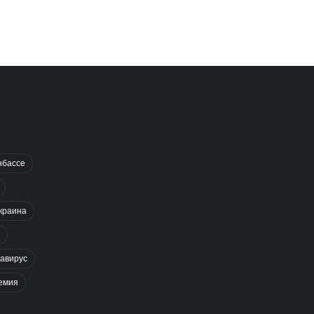
нбассе
краина
авирус
емия