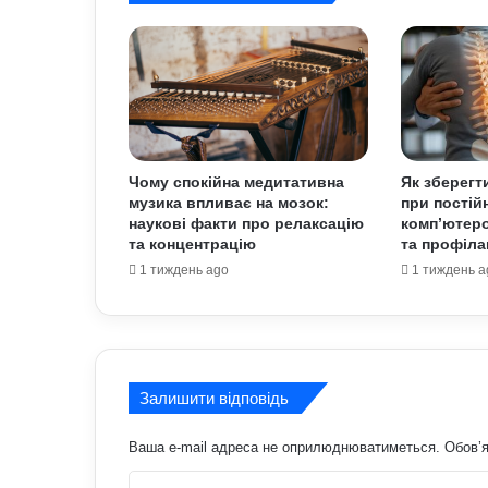
Чому спокійна медитативна
Як зберегт
музика впливає на мозок:
при постійн
наукові факти про релаксацію
комп’ютеро
та концентрацію
та профіла
1 тиждень ago
1 тиждень a
Залишити відповідь
Ваша e-mail адреса не оприлюднюватиметься.
Обов’я
К