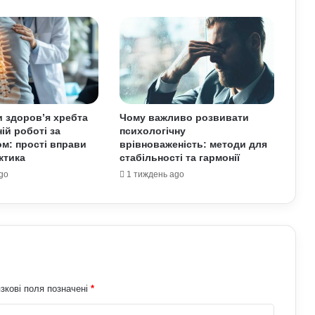
Астропрогноз для всіх знаків зодіаку
на 3–9 серпня: доля підкине
сюрпризи
Як надмірне споживання солоного
впливає на організм: приховані
ризики для здоров’я
и здоров’я хребта
Чому важливо розвивати
ій роботі за
психологічну
До чого сниться кохана людина:
м: прості вправи
врівноваженість: методи для
пояснення сну з точки зору психології
ктика
стабільності та гармонії
go
1 тиждень ago
Астропрогноз на вихідні, 1–2 серпня
2026 року: початок місяця принесе
нові можливості
Лучшие боевики в 2026 году: 12
фильмов, которые стоит посмотреть
зкові поля позначені
*