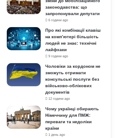
зміни до мобілізаційного
законодавства: що
запропонували депутати
6 години ago
Про які комбінації клавіш
на комп’ютері більшість
людей не знає: технічні
лайфхаки
9 години ago
Чоловіки за кордоном не
зможуть отримати
консульські послуги без
військово-облікових
документів
12 години ago
Чому українці обирають
Німеччину для ПМЖ:
переваги та недоліки
країни
1 день ago