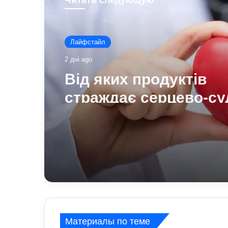
Читать следующую
Лайфстайл
2 дні ago
Від яких продуктів
страждає серцево-су
система: попередже
лікарів
Материалы по теме