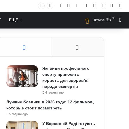
Facebook
X
YouTube
Instagram
RSS
Log In
Случай
Sid
℃
35
Иск
Т
ЕЩЕ
Ukraine
Які види професійного
спорту приносять
користь для здоров’я:
поради експертів
4 години ago
Лучшие боевики в 2026 году: 12 фильмов,
которые стоит посмотреть
5 години ago
У Верховній Раді готують