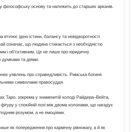
у філософську основу та належить до старших арканів.
на втілює ідею істини, балансу та невідворотності
ичай означає, що людина стикається з необхідністю
ним і об’єктивним. Це не лише про юридичну
ж думками та діями.
ичних уявлень про справедливість. Римська богиня
альними символами правосуддя.
ах Таро, зокрема у знаменитій колоді Райдера–Вейта,
 фігуру у спокійній позі між двома колонами, що нагадує
До чого сняться мандри різними
країнами: пояснення сну з точки зору
лодним розумом, а не емоціями.
психології
ше як попередження про кармічну рівновагу, а й як