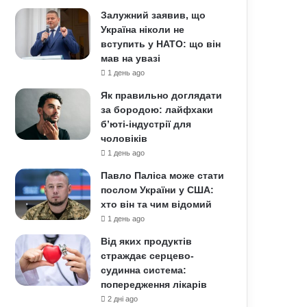
Залужний заявив, що
Україна ніколи не
вступить у НАТО: що він
мав на увазі
1 день ago
Як правильно доглядати
за бородою: лайфхаки
б’юті-індустрії для
чоловіків
1 день ago
Павло Паліса може стати
послом України у США:
хто він та чим відомий
1 день ago
Від яких продуктів
страждає серцево-
судинна система:
попередження лікарів
2 дні ago