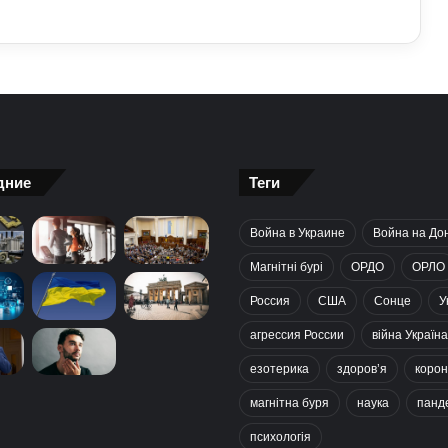
дние
Теги
Война в Украине
Война на До
Магнітні бурі
ОРДО
ОРЛО
Россия
США
Сонце
У
агрессия России
війна Україна
езотерика
здоров’я
корон
магнітна буря
наука
панд
психологія