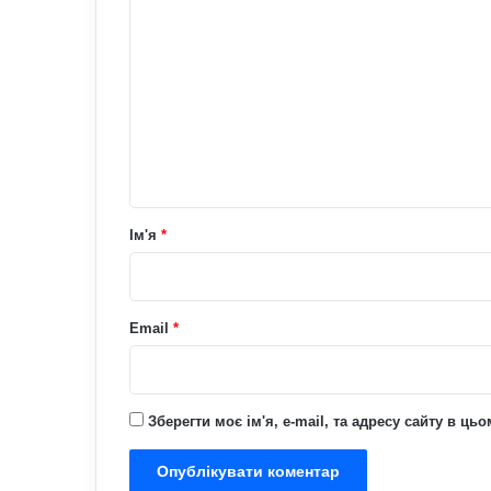
о
м
е
н
т
а
р
Ім'я
*
*
Email
*
Зберегти моє ім'я, e-mail, та адресу сайту в ц