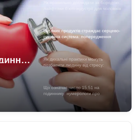
Як правильно доглядати за бородою:
лайфхаки б’юті-індустрії для чоловіків
Від яких продуктів страждає серцево-
судинна система: попередження
лікарів
динна
Як дихальні практики можуть
позбавити людину від стресу:
ння
пояснення експертів
Що означає число 15:51 на
годиннику: нумерологи про
«магічність» і символізм
До чого сняться мандри різними
країнами: пояснення сну з точки зору
психології