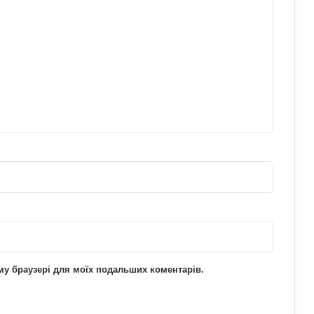
Як правильно доглядати за бородою:
лайфхаки б’юті-індустрії для чоловіків
Від яких продуктів страждає серцево-
судинна система: попередження
лікарів
Як дихальні практики можуть
позбавити людину від стресу:
пояснення експертів
Що означає число 15:51 на
годиннику: нумерологи про
«магічність» і символізм
ьому браузері для моїх подальших коментарів.