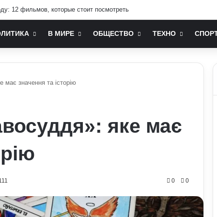
оду: 12 фильмов, которые стоит посмотреть
ОЛИТИКА
В МИРЕ
ОБЩЕСТВО
ТЕХНО
СПОР
е має значення та історію
авосуддя»: яке має
орію
111
0
0