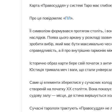
Карта «Правосуддя» у системі Таро має глибок
Про це повідомляє «
ПЛ
».
Її символізм формувався протягом століть, і во
наслідків. Поява цього аркану у розкладі зазв
зробити вибір, який має бути максимально чес
справедливість, а й про внутрішню гармонію мі
Історично образ карти бере свій початок з ант
Юстиція тримала меч і ваги, що стали універс
Саме ці елементи збереглися у сучасних колод
створеній на початку XX століття. Вона показує
судову залу — місце, де істина вирішується хо
Сучасні тарологи трактують «Правосуддя» не ли