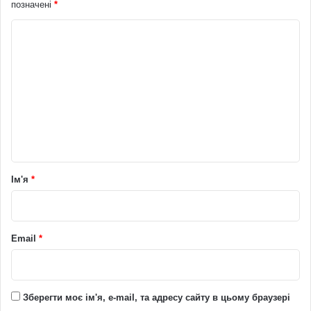
позначені
*
К
о
м
е
н
т
а
р
Ім'я
*
*
Email
*
Зберегти моє ім'я, e-mail, та адресу сайту в цьому браузері