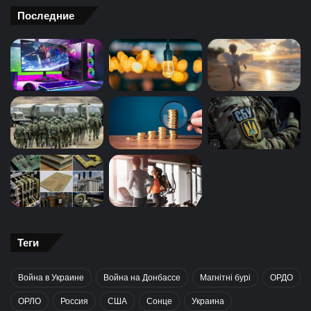
Последние
Теги
Война в Украине
Война на Донбассе
Магнітні бурі
ОРДО
ОРЛО
Россия
США
Сонце
Украина