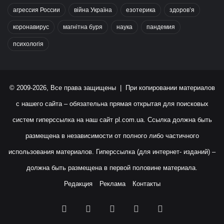
агрессия России
війна Україна
езотерика
здоров’я
коронавирус
магнітна буря
наука
пандемия
психологія
© 2009-2026, Все права защищены | При копировании материалов
с нашего сайта – обязательна прямая открытая для поисковых
систем гиперссылка на наш сайт
pl.com.ua
. Ссылка должна быть
размещена в независимости от полного либо частичного
использования материалов. Гиперссылка (для интернет- изданий) –
должна быть размещена в первой половине материала.
Редакция
Реклама
Контакты
Facebook
X
YouTube
Instagram
RSS