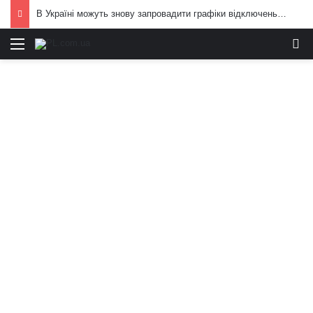
В Україні можуть знову запровадити графіки відключень електроенергії: що вже відомо
Меню
И