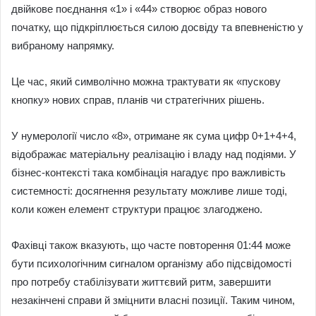
двійкове поєднання «1» і «44» створює образ нового
початку, що підкріплюється силою досвіду та впевненістю у
вибраному напрямку.
Це час, який символічно можна трактувати як «пускову
кнопку» нових справ, планів чи стратегічних рішень.
У нумерології число «8», отримане як сума цифр 0+1+4+4,
відображає матеріальну реалізацію і владу над подіями. У
бізнес-контексті така комбінація нагадує про важливість
системності: досягнення результату можливе лише тоді,
коли кожен елемент структури працює злагоджено.
Фахівці також вказують, що часте повторення 01:44 може
бути психологічним сигналом організму або підсвідомості
про потребу стабілізувати життєвий ритм, завершити
незакінчені справи й зміцнити власні позиції. Таким чином,