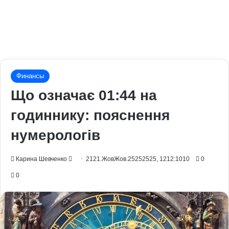
Финансы
Що означає 01:44 на
годиннику: пояснення
нумерологів
Send
Карина Шевченко
2121.ЖовЖов.25252525, 1212:1010
0
an
0
email