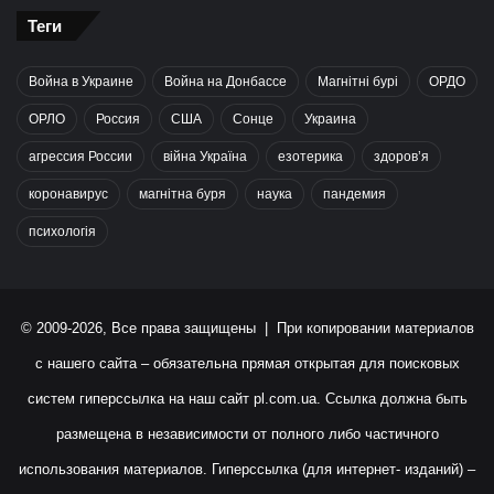
Теги
Война в Украине
Война на Донбассе
Магнітні бурі
ОРДО
ОРЛО
Россия
США
Сонце
Украина
агрессия России
війна Україна
езотерика
здоров’я
коронавирус
магнітна буря
наука
пандемия
психологія
© 2009-2026, Все права защищены | При копировании материалов
с нашего сайта – обязательна прямая открытая для поисковых
систем гиперссылка на наш сайт
pl.com.ua
. Ссылка должна быть
размещена в независимости от полного либо частичного
использования материалов. Гиперссылка (для интернет- изданий) –