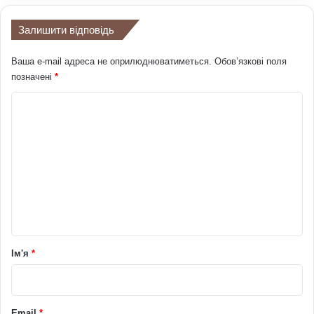
Залишити відповідь
Ваша e-mail адреса не оприлюднюватиметься.
Обов’язкові поля
позначені
*
К
о
м
е
н
т
а
р
Ім'я
*
*
Email
*