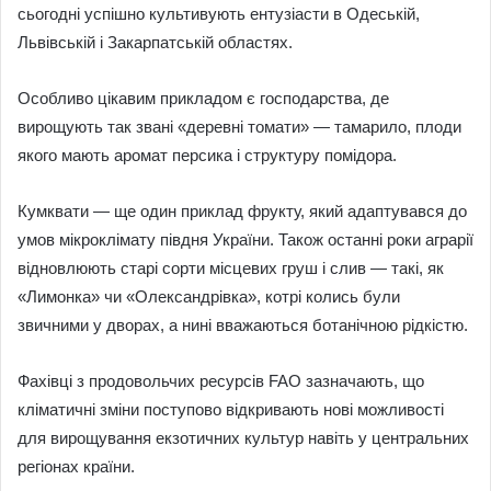
сьогодні успішно культивують ентузіасти в Одеській,
Львівській і Закарпатській областях.
Особливо цікавим прикладом є господарства, де
вирощують так звані «деревні томати» — тамарило, плоди
якого мають аромат персика і структуру помідора.
Кумквати — ще один приклад фрукту, який адаптувався до
умов мікроклімату півдня України. Також останні роки аграрії
відновлюють старі сорти місцевих груш і слив — такі, як
«Лимонка» чи «Олександрівка», котрі колись були
звичними у дворах, а нині вважаються ботанічною рідкістю.
Фахівці з продовольчих ресурсів FAO зазначають, що
кліматичні зміни поступово відкривають нові можливості
для вирощування екзотичних культур навіть у центральних
регіонах країни.