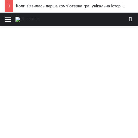
Коли з’явилась перша комп’ютерна гра: унікальна історія цілої індустрії
Меню
И