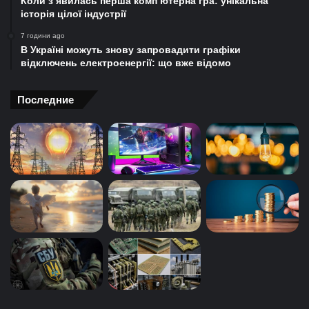
Коли з’явилась перша комп’ютерна гра: унікальна
історія цілої індустрії
7 години ago
В Україні можуть знову запровадити графіки
відключень електроенергії: що вже відомо
Последние