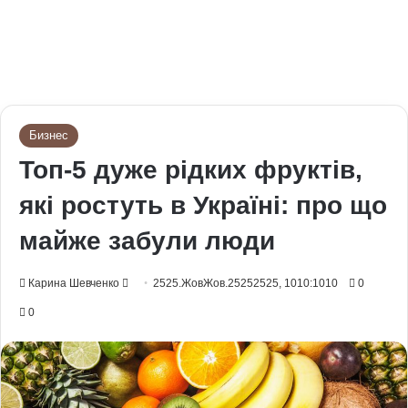
Бизнес
Топ-5 дуже рідких фруктів,
які ростуть в Україні: про що
майже забули люди
Send
Карина Шевченко
2525.ЖовЖов.25252525, 1010:1010
0
an
0
email