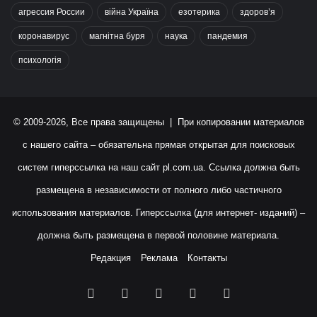
агрессия России
війна Україна
езотерика
здоров’я
коронавирус
магнітна буря
наука
пандемия
психологія
© 2009-2026, Все права защищены | При копировании материалов
с нашего сайта – обязательна прямая открытая для поисковых
систем гиперссылка на наш сайт
pl.com.ua
. Ссылка должна быть
размещена в независимости от полного либо частичного
использования материалов. Гиперссылка (для интернет- изданий) –
должна быть размещена в первой половине материала.
Редакция
Реклама
Контакты
Facebook
X
YouTube
Instagram
RSS