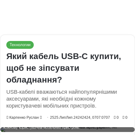
Технологии
Який кабель USB-C купити,
щоб не зіпсувати
обладнання?
USB-кабелі вважаються найпопулярнішими
аксесуарами, які необхідні кожному
користувачеві мобільних пристроїв.
Send
Карпенко Руслан
2525.ЛипЛип.24242424, 0707:0707
0
0
USB-кабелі вважаються найпопулярнішими аксесуарами, які необхідні
an
кожному користувачеві мобільних пристроїв.
email