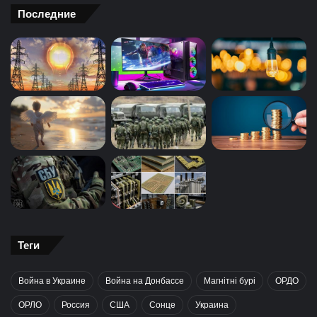
Последние
Теги
Война в Украине
Война на Донбассе
Магнітні бурі
ОРДО
ОРЛО
Россия
США
Сонце
Украина