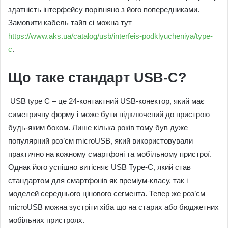
здатність інтерфейсу порівняно з його попередниками.
Замовити кабель тайп сi можна тут
https://www.aks.ua/catalog/usb/interfeis-podklyucheniya/type-
c
.
Що таке стандарт USB-C?
USB type C – це 24-контактний USB-конектор, який має
симетричну форму і може бути підключений до пристрою
будь-яким боком. Лише кілька років тому був дуже
популярний роз’єм microUSB, який використовували
практично на кожному смартфоні та мобільному пристрої.
Однак його успішно витісняє USB Type-C, який став
стандартом для смартфонів як преміум-класу, так і
моделей середнього цінового сегмента. Тепер же роз’єм
microUSB можна зустріти хіба що на старих або бюджетних
мобільних пристроях.