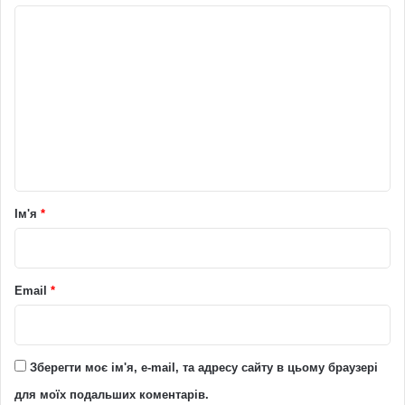
К
о
м
е
н
т
а
р
Ім'я
*
*
Email
*
Зберегти моє ім'я, e-mail, та адресу сайту в цьому браузері
для моїх подальших коментарів.