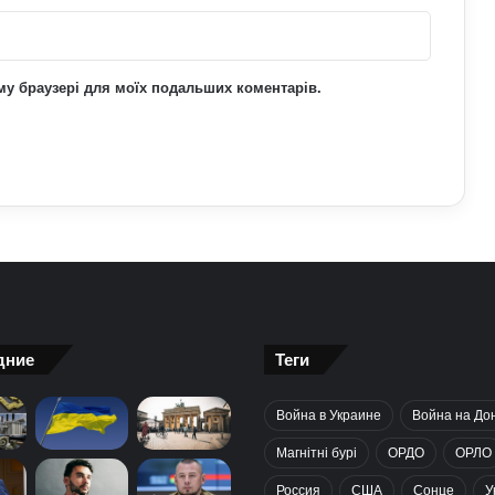
Чому комп’ютерні ігри вчать більше,
ніж здається: розвиток мислення та
навичок
ьому браузері для моїх подальших коментарів.
дние
Теги
Война в Украине
Война на До
Магнітні бурі
ОРДО
ОРЛО
Россия
США
Сонце
У