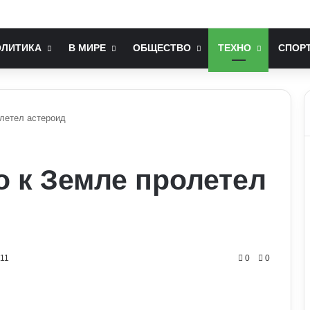
їна ніколи не вступить у НАТО: що він мав на увазі
ОЛИТИКА
В МИРЕ
ОБЩЕСТВО
ТЕХНО
СПОР
олетел астероид
о к Земле пролетел
111
0
0