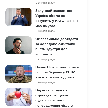
15 години ago
Залужний заявив, що
Україна ніколи не
вступить у НАТО: що він
мав на увазі
18 години ago
Як правильно доглядати
за бородою: лайфхаки
б’юті-індустрії для
чоловіків
21 годину ago
Павло Паліса може стати
послом України у США:
хто він та чим відомий
24 години ago
Від яких продуктів
страждає серцево-
судинна система:
попередження лікарів