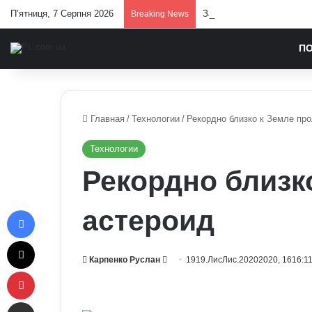
П’ятниця, 7 Серпня 2026
Залужний заявив, що Укра
Breaking News
П
Главная
/
Технологии
/
Рекордно близко к Земле пр
Технологии
Рекордно близк
Facebook
астероид
X
Send
Карпенко Руслан
1919.ЛисЛис.20202020, 1616:1
Pinterest
an
email
Отправить e-mail