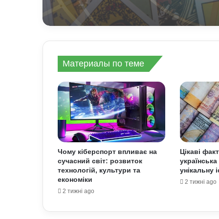
Материалы по теме
Чому кіберспорт впливає на
Цікаві фак
сучасний світ: розвиток
українська
технологій, культури та
унікальну 
економіки
2 тижні ago
2 тижні ago