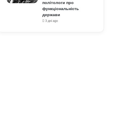
політологи про
функціональність
держави
3 дні ago