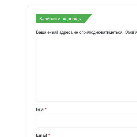
Залишити відповідь
Ваша e-mail адреса не оприлюднюватиметься.
Обов’я
К
о
м
е
н
т
а
р
Ім'я
*
*
Email
*