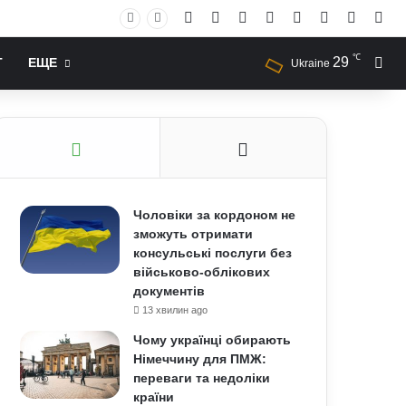
Facebook
X
YouTube
Instagram
RSS
Log In
Случай
Sid
℃
29
Иск
Т
ЕЩЕ
Ukraine
Чоловіки за кордоном не
зможуть отримати
консульські послуги без
військово-облікових
документів
13 хвилин ago
Чому українці обирають
Німеччину для ПМЖ:
переваги та недоліки
країни