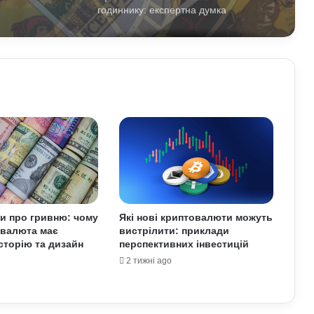
Чому комп’ютерні ігри вчать більше,
ніж здається: розвиток мислення та
навичок
Обмен криптовалют без лишнего
риска
Як винайшли перший комп’ютер:
історія технології та її вплив на світ
Які криптовалюти стали поганим
ти про гривню: чому
Які нові криптовалюти можуть
прикладом: історії провалів та втрат
 валюта має
вистрілити: приклади
інвесторів
історію та дизайн
перспективних інвестицій
2 тижні ago
Як змусити себе менше
використовувати соцмережі: поради
психологів