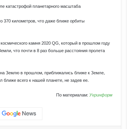
мле катастрофой планетарного масштаба
о 370 километров, что даже ближе орбиты
Обмен криптовалют без лишнего
 космического камня 2020 QG, который в прошлом году
риска
Земли, что почти в 8 раз больше расстояния пролета
Як винайшли перший комп’ютер:
історія технології та її вплив на світ
 на Землю в прошлом, приближались ближе к Земле,
 ближе всего к нашей планете, не задев ее.
Які криптовалюти стали поганим
По материалам:
Укринформ
прикладом: історії провалів та втрат
інвесторів
Як змусити себе менше
використовувати соцмережі: поради
психологів