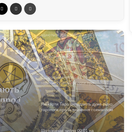
ebook
X
Отправить e-mail
Печать
Чому фільми 80–90-х років нам
здаються душевнішими за сучасні:
пояснення експертів
Где используется текстолит
Що означає число 15:51 на
годиннику: нумерологи про
«магічність» і символізм
01 на
Які карти Таро випадають дуже рідко:
а
тарологи про їх значення і символізм
Що означає число 00:01 на
годиннику: експертна думка
езотериків