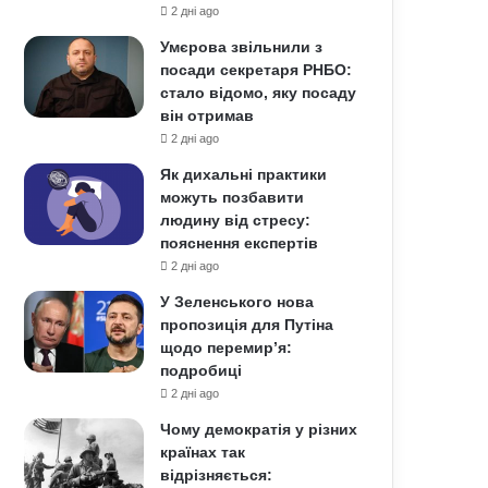
2 дні ago
Умєрова звільнили з
посади секретаря РНБО:
стало відомо, яку посаду
він отримав
2 дні ago
Як дихальні практики
можуть позбавити
людину від стресу:
пояснення експертів
2 дні ago
У Зеленського нова
пропозиція для Путіна
щодо перемир’я:
подробиці
2 дні ago
Чому демократія у різних
країнах так
відрізняється: