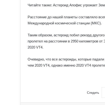
Читайте также: Астероид Апофис угрожает Зе
Расстояние до нашей планеты составляло всег
Международной космической станции (МКС).
Таким образом, астероид побил рекорд другого
пролетел на расстоянии в 2950 километров от 
2020 VT4.
Очевидно, что все астероиды, которые падали
чем 2020 VT4, однако именно 2020 VT4 пролетел
Следить