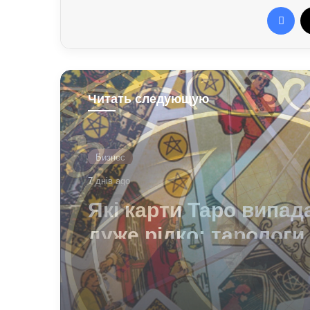
Fac
Читать следующую
Технологии
7 днів ago
Що означає число 00:
годиннику: експертн
думка езотериків