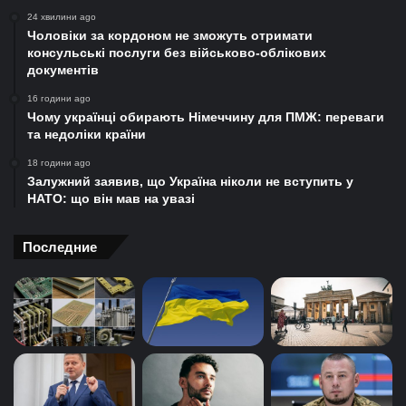
24 хвилини ago
Чоловіки за кордоном не зможуть отримати
консульські послуги без військово-облікових
документів
16 години ago
Чому українці обирають Німеччину для ПМЖ: переваги
та недоліки країни
18 години ago
Залужний заявив, що Україна ніколи не вступить у
НАТО: що він мав на увазі
Последние