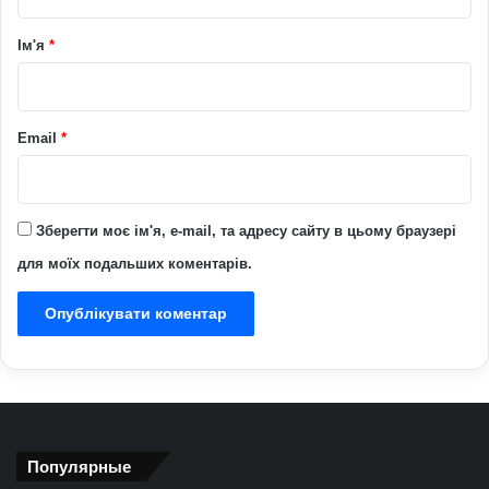
а
р
Ім'я
*
*
Email
*
Зберегти моє ім'я, e-mail, та адресу сайту в цьому браузері
для моїх подальших коментарів.
Популярные