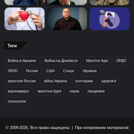
Теги
Война в Украине
Война на Донбассе
Магнітні бурі
ОРДО
ОРЛО
Россия
США
Сонце
Украина
агрессия России
війна Україна
езотерика
здоров’я
коронавирус
магнітна буря
наука
пандемия
психологія
© 2009-2026, Все права защищены | При копировании материалов