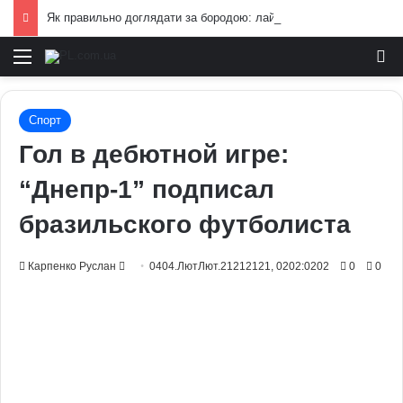
Як правильно доглядати за бородою: лайфхаки б’юті-індустрії для чоловіків
Меню
И
Спорт
Гол в дебютной игре:
“Днепр-1” подписал
бразильского футболиста
Send
Карпенко Руслан
0404.ЛютЛют.21212121, 0202:0202
0
0
an
email