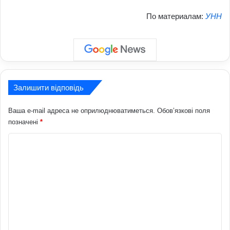
По материалам:
УНН
Залишити відповідь
Ваша e-mail адреса не оприлюднюватиметься.
Обов’язкові поля
позначені
*
К
о
м
е
н
т