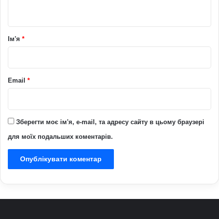
т
а
р
Ім'я
*
*
Email
*
Зберегти моє ім'я, e-mail, та адресу сайту в цьому браузері
для моїх подальших коментарів.