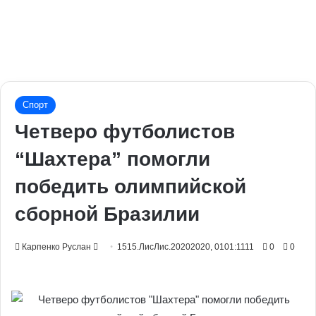
Спорт
Четверо футболистов
“Шахтера” помогли
победить олимпийской
сборной Бразилии
Send
Карпенко Руслан
1515.ЛисЛис.20202020, 0101:1111
0
0
an
email