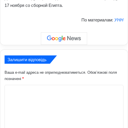
17 ноября со сборной Египта.
По материалам:
УНН
Залишити відповідь
Ваша e-mail адреса не оприлюднюватиметься.
Обов’язкові поля
позначені
*
К
о
м
е
н