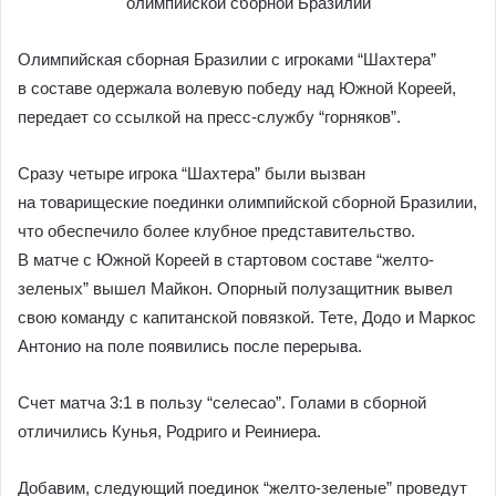
Олимпийская сборная Бразилии с игроками “Шахтера”
в составе одержала волевую победу над Южной Кореей,
передает со ссылкой на пресс-службу “горняков”.
Сразу четыре игрока “Шахтера” были вызван
на товарищеские поединки олимпийской сборной Бразилии,
что обеспечило более клубное представительство.
В матче с Южной Кореей в стартовом составе “желто-
зеленых” вышел Майкон. Опорный полузащитник вывел
свою команду с капитанской повязкой. Тете, Додо и Маркос
Антонио на поле появились после перерыва.
Счет матча 3:1 в пользу “селесао”. Голами в сборной
отличились Кунья, Родриго и Реиниера.
Добавим, следующий поединок “желто-зеленые” проведут