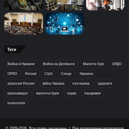
Теги
Война в Украине
Война на Донбассе
Магнітні бурі
ОРДО
ОРЛО
Россия
США
Сонце
Украина
агрессия России
війна Україна
езотерика
здоров’я
коронавирус
магнітна буря
наука
пандемия
психологія
© 2009-2026, Все права защищены | При копировании материалов