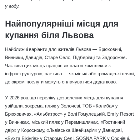
у воду.
Найпопулярніші місця для
купання біля Львова
Найближчі варіанти для жителів Львова — Брюховичі,
Винники, Давидів, Старе Село, Підберізці та Задорожнє.
Частина цих місць працює як платні комплекси з
інфраструктурою, частина — як міські або громадські пляжі,
де окремі послуги можуть оплачуватися додатково.
У 2026 році до переліку дозволених місць для купання
увійшли, зокрема, пляж у Золочеві, ТОВ «Колиба» у
Брюховичах, «Альбатрос» у Волі Гомулецькій, Emily Resort
у Винниках, міський пляж у Перемишлянах, «Гостинний
двір» у Коросному, «Львівська Швейцарія» у Давидові,
«Бухта Вікінгів» у Старому Селі, SOSNA PARK у Соснівці,