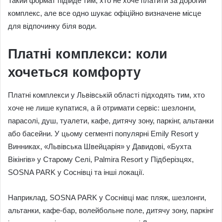
Такий формат підійде тим, хто не хоче платити за дорогий
комплекс, але все одно шукає офіційно визначене місце
для відпочинку біля води.
Платні комплекси: коли
хочеться комфорту
Платні комплекси у Львівській області підходять тим, хто
хоче не лише купатися, а й отримати сервіс: шезлонги,
парасолі, душ, туалети, кафе, дитячу зону, паркінг, альтанки
або басейни. У цьому сегменті популярні Emily Resort у
Винниках, «Львівська Швейцарія» у Давидові, «Бухта
Вікінгів» у Старому Селі, Palmira Resort у Підберізцях,
SOSNA PARK у Соснівці та інші локації.
Наприклад, SOSNA PARK у Соснівці має пляж, шезлонги,
альтанки, кафе-бар, волейбольне поле, дитячу зону, паркінг