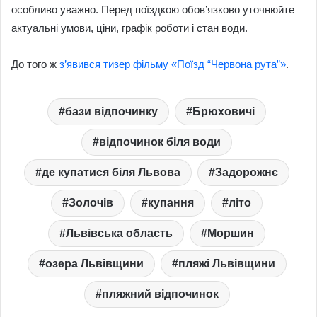
особливо уважно. Перед поїздкою обов’язково уточнюйте
актуальні умови, ціни, графік роботи і стан води.
До того ж
з’явився тизер фільму «Поїзд “Червона рута”»
.
бази відпочинку
Брюховичі
відпочинок біля води
де купатися біля Львова
Задорожнє
Золочів
купання
літо
Львівська область
Моршин
озера Львівщини
пляжі Львівщини
пляжний відпочинок