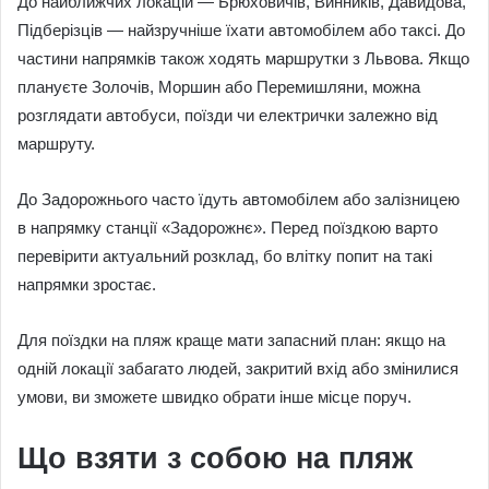
До найближчих локацій — Брюховичів, Винників, Давидова,
Підберізців — найзручніше їхати автомобілем або таксі. До
частини напрямків також ходять маршрутки з Львова. Якщо
плануєте Золочів, Моршин або Перемишляни, можна
розглядати автобуси, поїзди чи електрички залежно від
маршруту.
До Задорожнього часто їдуть автомобілем або залізницею
в напрямку станції «Задорожнє». Перед поїздкою варто
перевірити актуальний розклад, бо влітку попит на такі
напрямки зростає.
Для поїздки на пляж краще мати запасний план: якщо на
одній локації забагато людей, закритий вхід або змінилися
умови, ви зможете швидко обрати інше місце поруч.
Що взяти з собою на пляж