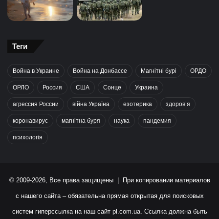
Теги
Война в Украине
Война на Донбассе
Магнітні бурі
ОРДО
ОРЛО
Россия
США
Сонце
Украина
агрессия России
війна Україна
езотерика
здоров’я
коронавирус
магнітна буря
наука
пандемия
психологія
© 2009-2026, Все права защищены | При копировании материалов
с нашего сайта – обязательна прямая открытая для поисковых
систем гиперссылка на наш сайт
pl.com.ua
. Ссылка должна быть