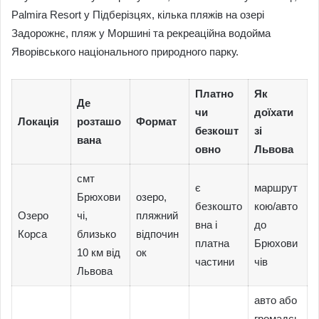
Palmira Resort у Підберізцях, кілька пляжів на озері
Задорожнє, пляж у Моршині та рекреаційна водойма
Яворівського національного природного парку.
Платно
Як
Де
чи
доїхати
Локація
розташо
Формат
безкошт
зі
вана
овно
Львова
смт
є
маршрут
Брюхови
озеро,
безкошто
кою/авто
Озеро
чі,
пляжний
вна і
до
Корса
близько
відпочин
платна
Брюхови
10 км від
ок
частини
чів
Львова
авто або
громадсь