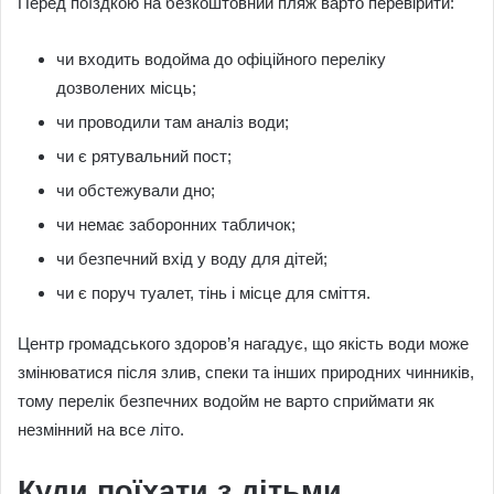
Перед поїздкою на безкоштовний пляж варто перевірити:
чи входить водойма до офіційного переліку
дозволених місць;
чи проводили там аналіз води;
чи є рятувальний пост;
чи обстежували дно;
чи немає заборонних табличок;
чи безпечний вхід у воду для дітей;
чи є поруч туалет, тінь і місце для сміття.
Центр громадського здоров’я нагадує, що якість води може
змінюватися після злив, спеки та інших природних чинників,
тому перелік безпечних водойм не варто сприймати як
незмінний на все літо.
Куди поїхати з дітьми