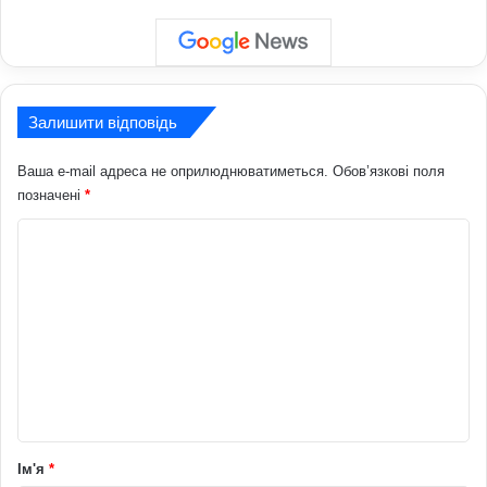
Залишити відповідь
Ваша e-mail адреса не оприлюднюватиметься.
Обов’язкові поля
позначені
*
К
о
м
е
н
т
а
р
Ім'я
*