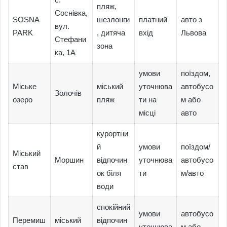
пляж,
Соснівка,
SOSNA
шезлонги
платний
авто з
вул.
PARK
, дитяча
вхід
Львова
Стефани
зона
ка, 1А
умови
поїздом,
Міське
міський
уточнюва
автобусо
Золочів
озеро
пляж
ти на
м або
місці
авто
курортни
й
умови
поїздом/
Міський
Моршин
відпочин
уточнюва
автобусо
став
ок біля
ти
м/авто
води
спокійний
умови
автобусо
Перемиш
міський
відпочин
уточнюва
м або