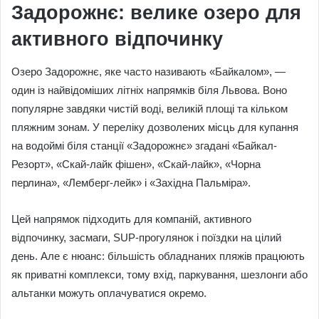
Задорожнє: велике озеро для
активного відпочинку
Озеро Задорожнє, яке часто називають «Байкалом», —
один із найвідоміших літніх напрямків біля Львова. Воно
популярне завдяки чистій воді, великій площі та кільком
пляжним зонам. У переліку дозволених місць для купання
на водоймі біля станції «Задорожнє» згадані «Байкал-
Резорт», «Скай-лайк фішен», «Скай-лайк», «Чорна
перлина», «Лемберг-лейк» і «Західна Пальміра».
Цей напрямок підходить для компаній, активного
відпочинку, засмаги, SUP-прогулянок і поїздки на цілий
день. Але є нюанс: більшість обладнаних пляжів працюють
як приватні комплекси, тому вхід, паркування, шезлонги або
альтанки можуть оплачуватися окремо.