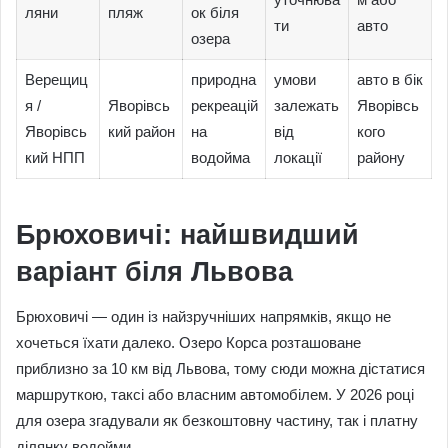
ляни
пляж
ок біля
ти
авто
озера
Верещиц
природна
умови
авто в бік
я /
Яворівсь
рекреацій
залежать
Яворівсь
Яворівсь
кий район
на
від
кого
кий НПП
водойма
локації
району
Брюховичі: найшвидший
варіант біля Львова
Брюховичі — один із найзручніших напрямків, якщо не
хочеться їхати далеко. Озеро Корса розташоване
приблизно за 10 км від Львова, тому сюди можна дістатися
маршруткою, таксі або власним автомобілем. У 2026 році
для озера згадували як безкоштовну частину, так і платну
ділянку водойми.