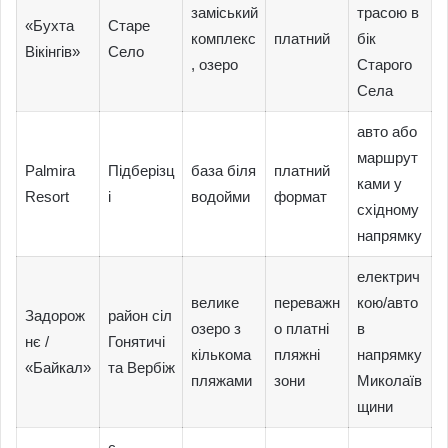
заміський
трасою в
«Бухта
Старе
комплекс
платний
бік
Вікінгів»
Село
, озеро
Старого
Села
авто або
маршрут
Palmira
Підберізц
база біля
платний
ками у
Resort
і
водойми
формат
східному
напрямку
електрич
велике
переважн
кою/авто
Задорож
район сіл
озеро з
о платні
в
нє /
Гонятичі
кількома
пляжні
напрямку
«Байкал»
та Вербіж
пляжами
зони
Миколаїв
щини
с.