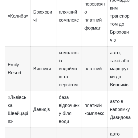
переважн
ким
Брюхови
пляжний
о
«Колиба»
транспор
чі
комплекс
платний
том до
формат
Брюхови
чів
комплекс
авто,
із
таксі або
Emily
Винники
водоймо
платний
маршрут
Resort
ю та
ки до
сервісом
Винників
«Львівсь
база
авто в
ка
відпочинк
платний
Давидів
напрямку
Швейцарі
у біля
комплекс
Давидова
я»
води
авто