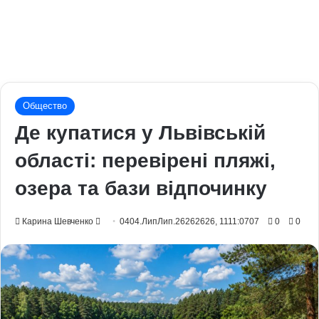
Общество
Де купатися у Львівській
області: перевірені пляжі,
озера та бази відпочинку
Send
Карина Шевченко
0404.ЛипЛип.26262626, 1111:0707
0
0
an
email