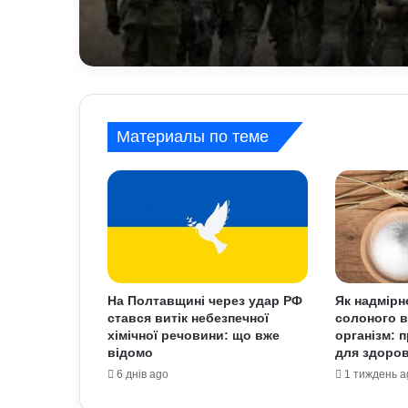
Материалы по теме
На Полтавщині через удар РФ
Як надмірн
стався витік небезпечної
солоного в
хімічної речовини: що вже
організм: 
відомо
для здоров
6 днів ago
1 тиждень a