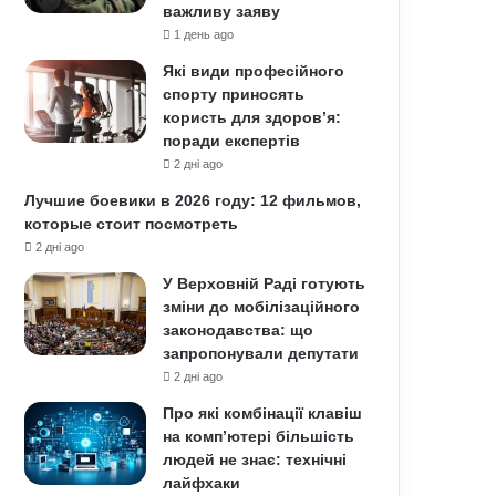
важливу заяву
1 день ago
Які види професійного
спорту приносять
користь для здоров’я:
поради експертів
2 дні ago
Лучшие боевики в 2026 году: 12 фильмов,
которые стоит посмотреть
2 дні ago
У Верховній Раді готують
зміни до мобілізаційного
законодавства: що
запропонували депутати
2 дні ago
Про які комбінації клавіш
на комп’ютері більшість
людей не знає: технічні
лайфхаки