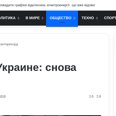
ровадити графіки відключень електроенергії: що вже відомо
ОЛИТИКА
В МИРЕ
ОБЩЕСТВО
ТЕХНО
СПОР
 антирекорд
Украине: снова
1010
0
0