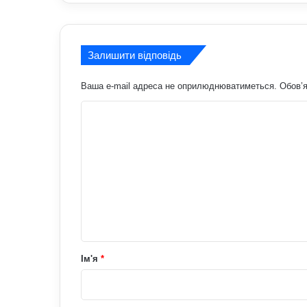
Залишити відповідь
Ваша e-mail адреса не оприлюднюватиметься.
Обов’я
К
о
м
е
н
т
а
р
Ім'я
*
*