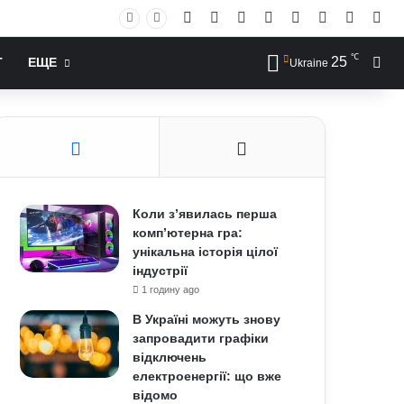
Facebook
X
YouTube
Instagram
RSS
Log In
Случай
Sid
℃
25
Иск
Т
ЕЩЕ
Ukraine
Коли з’явилась перша
комп’ютерна гра:
унікальна історія цілої
індустрії
1 годину ago
В Україні можуть знову
запровадити графіки
відключень
електроенергії: що вже
відомо