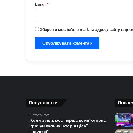
Email
*
Зберегти моє ім'я, e-mail, та адресу сайту в ц
Популярные
После
1 годину ago
Коли з’явилась перша комп’ютерна
гра: унікальна історія цілої
індустрії