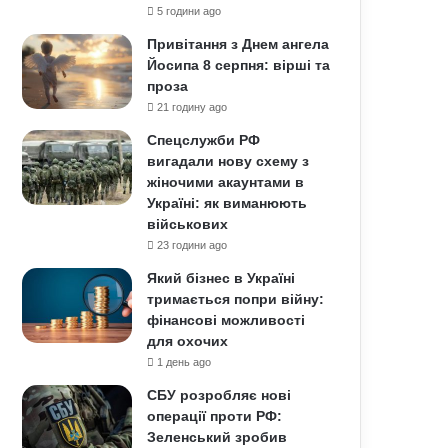
5 години ago
Привітання з Днем ангела
Йосипа 8 серпня: вірші та
проза
21 годину ago
Спецслужби РФ
вигадали нову схему з
жіночими акаунтами в
Україні: як виманюють
військових
23 години ago
Який бізнес в Україні
тримається попри війну:
фінансові можливості
для охочих
1 день ago
СБУ розробляє нові
операції проти РФ:
Зеленський зробив