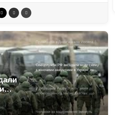
що про це говорять експерти
ebook
X
Отправить e-mail
Печать
В Україні можуть знову запровадити
графіки відключень електроенергії:
що вже відомо
Привітання з Днем ангела Йосипа 8
серпня: вірші та проза
Спецслужби РФ вигадали нову схему
з жіночими акаунтами в Україні: як
виманюють військових
дали
и
У Верховній Раді готують зміни до
мобілізаційного законодавства: що
як
запропонували депутати
их
Чоловіки за кордоном не зможуть