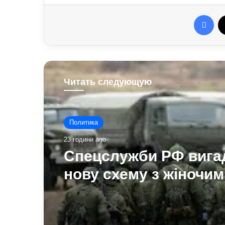
Fac
Читать следующую
Политика
23 години ago
Спецслужби РФ вига
нову схему з жіночим
акаунтами в Україні: 
виманюють військов