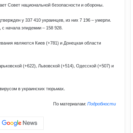
ет Совет национальной безопасности и обороны.
Чому українці обирають Німеччину
вержден у 337 410 украинцев, из них 7 196 – умерли.
для ПМЖ: переваги та недоліки
 с начала эпидемии – 158 928.
країни
вания являются Киев (+781) и Донецкая области
Павло Паліса може стати послом
України у США: хто він та чим відомий
ьковской (+622), Львовской (+514), Одесской (+507) и
Умєрова звільнили з посади
секретаря РНБО: стало відомо, яку
посаду він отримав
авирусом в украинских тюрьмах.
АЗС почали обмежувати продаж
По материалам:
Подробности
дизелю до 100 літрів: стало відомо,
кого стосується ліміт
У Польщі знову побили українців:
чому випадків агресії стає більше та