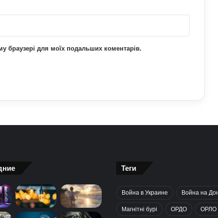
Чоловіки за кордоном не зможуть
отримати консульські послуги без
військово-облікових документів
ьому браузері для моїх подальших коментарів.
дние
Теги
Война в Украине
Война на До
Магнітні бурі
ОРДО
ОРЛО