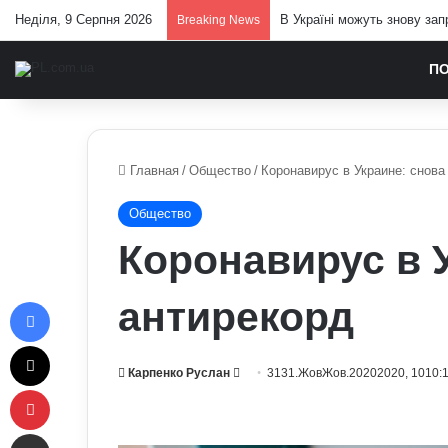
Неділя, 9 Серпня 2026
В Україні можуть знову зап
Breaking News
П
Главная
/
Общество
/
Коронавирус в Украине: снова
Общество
Коронавирус в 
Facebook
антирекорд
X
Send
Карпенко Руслан
3131.ЖовЖов.20202020, 1010:
Pinterest
an
email
Отправить e-mail