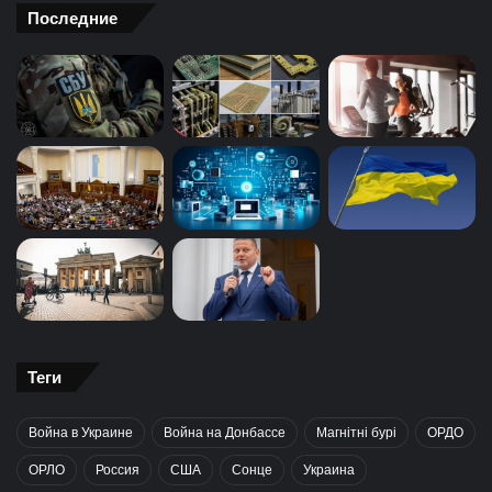
Последние
Теги
Война в Украине
Война на Донбассе
Магнітні бурі
ОРДО
ОРЛО
Россия
США
Сонце
Украина