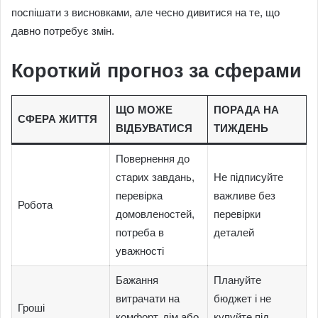
поспішати з висновками, але чесно дивитися на те, що
давно потребує змін.
Короткий прогноз за сферами
ЩО МОЖЕ
ПОРАДА НА
СФЕРА ЖИТТЯ
ВІДБУВАТИСЯ
ТИЖДЕНЬ
Повернення до
старих завдань,
Не підписуйте
перевірка
важливе без
Робота
домовленостей,
перевірки
потреба в
деталей
уважності
Бажання
Плануйте
витрачати на
бюджет і не
Гроші
комфорт, дім або
купуйте під