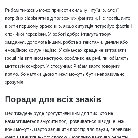
Рибам тиждень може принести сильну інтуїцію, але її
потрібно відрізняти від тривожних фантазій. Не поспішайте
вірити першому враженню, якщо ситуація потребує фактів і
спокійної перевірки. У роботі добре йтимуть творчі
завдання, допомога іншим, робота з текстами, ідеями або
емоційною комунікацією. У фінансах краще не витрачати
гроші під впливом настрою, особливо на речі, які обіцяють
миттєвий комфорт. У стосунках Рибам варто говорити
прямо, бо натяки цього тижня можуть бути неправильно
зрозумілі.
Поради для всіх знаків
Цей тиждень буде продуктивнішим для тих, хто не
намагатиметься змусити події розвиватися швидше, ніж
вони можуть. Варто залишити простір для паузи, перевірки
фактів і внутрішнього спокою. Особливо важливо берегти