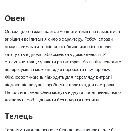
Овен
Овнам цього тижня варто зменшити темп і не намагатися
вирішити всі питання силою характеру. Робочі справи
можуть вимагати терпіння, особливо якщо інші люди
затягують відповіді або змінюють домовленості. У
стосунках краще уникати різких фраз, бо навіть невелике
непорозуміння може швидко перерости в суперечку.
Фінансово тиждень підходить для перегляду витрат і
відмови від покупок, зроблених просто «для настрою».
Наприкінці тижня Овни можуть відчути полегшення, якщо
дозволять собі відпочити без почуття провини.
Телець
Тельцям тиждень принесе більше практичності, але й