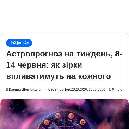
Лайфстайл
Астропрогноз на тиждень, 8-
14 червня: як зірки
впливатимуть на кожного
Send
Карина Шевченко
0808.ЧерЧер.26262626, 1212:0606
0
0
an
email