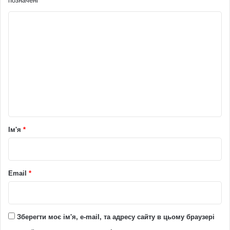
позначені
*
К
о
м
е
н
т
а
р
Ім'я
*
*
Email
*
Зберегти моє ім'я, e-mail, та адресу сайту в цьому браузері