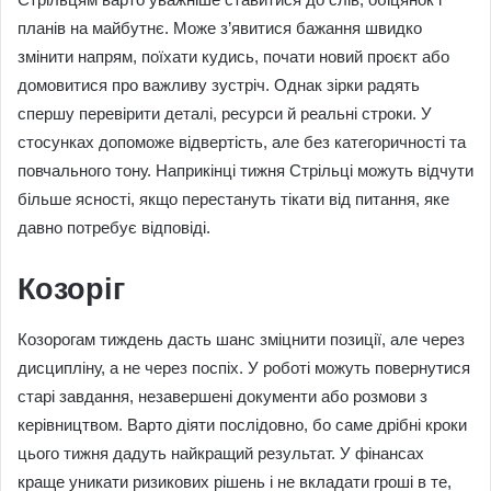
планів на майбутнє. Може з’явитися бажання швидко
змінити напрям, поїхати кудись, почати новий проєкт або
домовитися про важливу зустріч. Однак зірки радять
спершу перевірити деталі, ресурси й реальні строки. У
стосунках допоможе відвертість, але без категоричності та
повчального тону. Наприкінці тижня Стрільці можуть відчути
більше ясності, якщо перестануть тікати від питання, яке
давно потребує відповіді.
Козоріг
Козорогам тиждень дасть шанс зміцнити позиції, але через
дисципліну, а не через поспіх. У роботі можуть повернутися
старі завдання, незавершені документи або розмови з
керівництвом. Варто діяти послідовно, бо саме дрібні кроки
цього тижня дадуть найкращий результат. У фінансах
краще уникати ризикових рішень і не вкладати гроші в те,