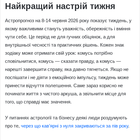
Найкращий настрій тижня
Астропрогноз на 8-14 червня 2026 року показує тиждень, у
якому важливими стануть уважність, обережність і вміння
чути себе. Це період не для гучних обіцянок, а для
внутрішньої чесності та практичних рішень. Кожен знак
зодіаку може отримати свій урок: комусь потрібно
сповільнитися, комусь — сказати правду, а комусь —
нарешті завершити справу, яка давно тягнеться. Якщо не
поспішати і не діяти з емоційного імпульсу, тиждень може
принести відчуття полегшення. Саме зараз корисно не
починати життя з чистого аркуша, а звільнити місце для
того, що справді має значення.
У питаннях астрології та бізнесу деякі люди роздумують
про те,
через що кав’ярні з нуля закриваються за пів року
.