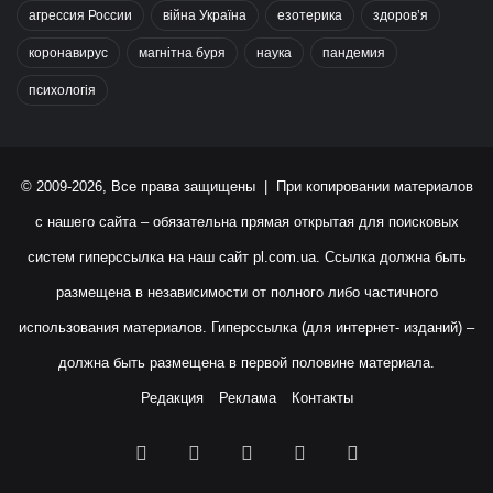
агрессия России
війна Україна
езотерика
здоров’я
коронавирус
магнітна буря
наука
пандемия
психологія
© 2009-2026, Все права защищены | При копировании материалов
с нашего сайта – обязательна прямая открытая для поисковых
систем гиперссылка на наш сайт
pl.com.ua
. Ссылка должна быть
размещена в независимости от полного либо частичного
использования материалов. Гиперссылка (для интернет- изданий) –
должна быть размещена в первой половине материала.
Редакция
Реклама
Контакты
Facebook
X
YouTube
Instagram
RSS