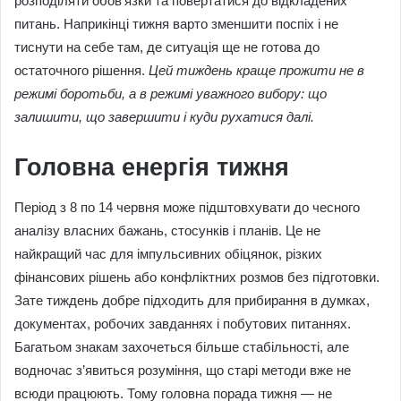
розподіляти обов’язки та повертатися до відкладених
питань. Наприкінці тижня варто зменшити поспіх і не
тиснути на себе там, де ситуація ще не готова до
остаточного рішення.
Цей тиждень краще прожити не в
режимі боротьби, а в режимі уважного вибору: що
залишити, що завершити і куди рухатися далі.
Головна енергія тижня
Період з 8 по 14 червня може підштовхувати до чесного
аналізу власних бажань, стосунків і планів. Це не
найкращий час для імпульсивних обіцянок, різких
фінансових рішень або конфліктних розмов без підготовки.
Зате тиждень добре підходить для прибирання в думках,
документах, робочих завданнях і побутових питаннях.
Багатьом знакам захочеться більше стабільності, але
водночас з’явиться розуміння, що старі методи вже не
всюди працюють. Тому головна порада тижня — не