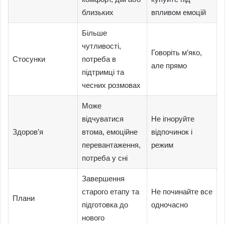
близьких
впливом емоцій
Більше
чутливості,
Говоріть м’яко,
Стосунки
потреба в
але прямо
підтримці та
чесних розмовах
Може
відчуватися
Не ігноруйте
Здоров’я
втома, емоційне
відпочинок і
перевантаження,
режим
потреба у сні
Завершення
старого етапу та
Не починайте все
Плани
підготовка до
одночасно
нового