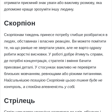
отримати приємний знак уваги або важливу розмову, яка
допоможе краще зрозуміти іншу людину.
Скорпіон
Скорпіонам тиждень принесе потребу глибше розібратися в
людях, обставинах і власних реакціях. Ви можете помітити
те, на що раніше не звертали уваги, але не варто одразу
робити жорсткі висновки. У роботі добре йтимуть справи,
де потрібні концентрація, стратегія і вміння бачити
приховані деталі. У стосунках важливо не перевіряти
близьких мовчанням, ревнощами або різкими питаннями.
Найсильнішою позицією Скорпіонів цього тижня буде не
контроль, а спокійна впевненість у собі.
Стрілець
Стрільцям варто уважніше ставитися до слів, обіцянок і