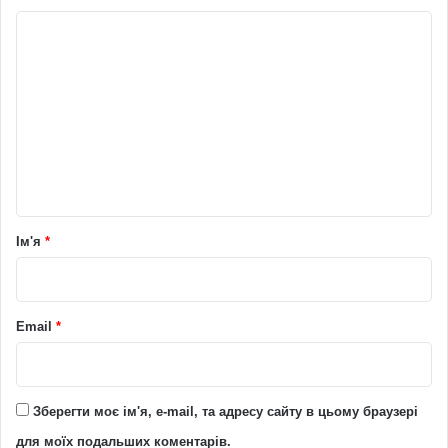
К
о
м
е
н
т
а
р
Ім'я
*
*
Email
*
Зберегти моє ім'я, e-mail, та адресу сайту в цьому браузері
для моїх подальших коментарів.