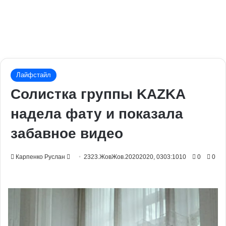
Лайфстайл
Солистка группы KAZKA
надела фату и показала
забавное видео
Send
Карпенко Руслан
2323.ЖовЖов.20202020, 0303:1010
0
0
an
email