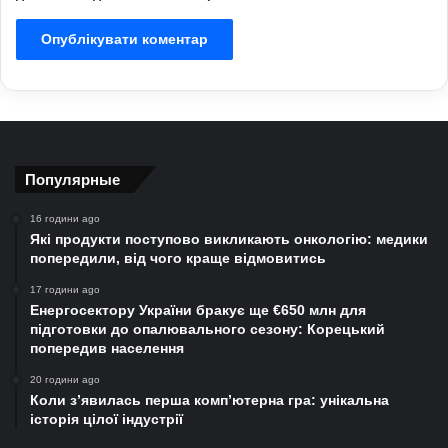
Популярные
16 години ago
Які продукти поступово викликають онкологію: медики
попередили, від чого краще відмовитись
17 години ago
Енергосектору України бракує ще €650 млн для
підготовки до опалювального сезону: Корецький
попередив населення
20 години ago
Коли з’явилась перша комп’ютерна гра: унікальна
історія цілої індустрії