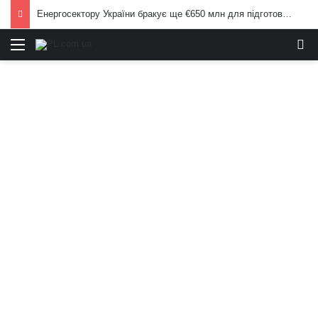
Енергосектору України бракує ще €650 млн для підготовки до опалювального сезону: Корецький попередив населення
Меню
И