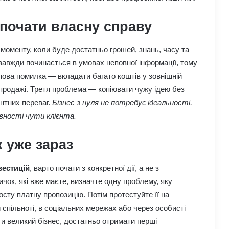
почати власну справу
моменту, коли буде достатньо грошей, знань, часу та
завжди починається в умовах неповної інформації, тому
пова помилка — вкладати багато коштів у зовнішній
Чому квартири в Україні стають
і продажі. Третя проблема — копіювати чужу ідею без
мішенню злочинців: схеми, про які
ентних переваг.
Бізнес з нуля не потребує ідеальності,
варто знати
овності чути клієнта.
Які карти Таро випадають дуже рідко:
 уже зараз
тарологи про їх значення і символізм
вестицій
, варто почати з конкретної дії, а не з
Що означає число 00:01 на
чок, які вже маєте, визначте одну проблему, яку
годиннику: експертна думка
сту платну пропозицію. Потім протестуйте її на
езотериків
й спільноті, в соціальних мережах або через особисті
и великий бізнес, достатньо отримати перші
Найкращі місця для відпочинку в