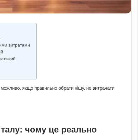
о
ними витратами
ій
 великий
 можливо, якщо правильно обрати нішу, не витрачати
італу: чому це реально