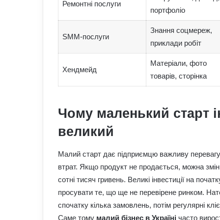
Ремонтні послуги
портфоліо
Знання соцмереж,
SMM-послуги
приклади робіт
Матеріали, фото
Хендмейд
товарів, сторінка
Чому маленький старт і
великий
Малий старт дає підприємцю важливу перевагу
втрат. Якщо продукт не продається, можна змін
сотні тисяч гривень. Великі інвестиції на почат
просувати те, що ще не перевірене ринком. Нат
спочатку кілька замовлень, потім регулярні кл
Саме тому
малий бізнес в Україні
часто вирост