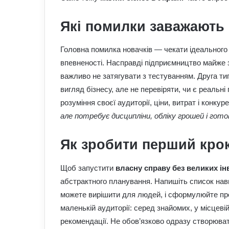
Які помилки заважають 
Головна помилка новачків — чекати ідеального 
впевненості. Насправді підприємництво майже 
важливо не затягувати з тестуванням. Друга ти
вигляд бізнесу, але не перевіряти, чи є реальн
розуміння своєї аудиторії, ціни, витрат і конкур
але потребує дисципліни, обліку грошей і гот
Як зробити перший крок
Щоб запустити
власну справу без великих ін
абстрактного планування. Напишіть список нави
можете вирішити для людей, і сформулюйте про
маленькій аудиторії: серед знайомих, у місцеві
рекомендації. Не обов’язково одразу створюват