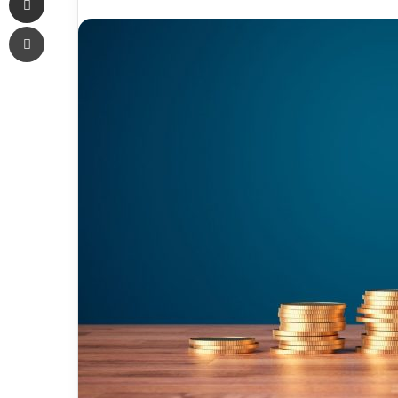
an
Печать
email