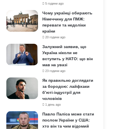
5 години ago
Чому українці обирають
Німеччину для ПМЖ:
переваги та недоліки
країни
20 години ago
Залужний заявив, що
Україна ніколи не
вступить у НАТО: що він
мав на увазі
23 години ago
Як правильно доглядати
за бородою: лайфхаки
б’юті-індустрії для
чоловіків
1 день ago
Павло Паліса може стати
послом України у США:
хто він та чим відомий