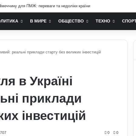
їна ніколи не вступить у НАТО: що він мав на увазі
ОЛИТИКА
В МИРЕ
ОБЩЕСТВО
ТЕХНО
СПОР
ливий: реальні приклади старту без великих інвестицій
ля в Україні
ьні приклади
ких інвестицій
0707
0
0