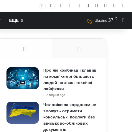
Facebook
X
YouTube
Instagram
RSS
Log In
Случай
Sid
℃
37
Иск
Т
ЕЩЕ
Ukraine
Про які комбінації клавіш
на комп’ютері більшість
людей не знає: технічні
лайфхаки
2 години ago
Чоловіки за кордоном не
зможуть отримати
консульські послуги без
військово-облікових
документів