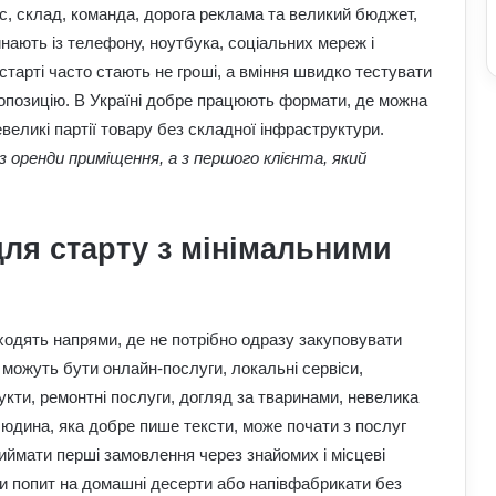
с, склад, команда, дорога реклама та великий бюджет,
нають із телефону, ноутбука, соціальних мереж і
тарті часто стають не гроші, а вміння швидко тестувати
пропозицію. В Україні добре працюють формати, де можна
великі партії товару без складної інфраструктури.
з оренди приміщення, а з першого клієнта, який
для старту з мінімальними
ходять напрями, де не потрібно одразу закуповувати
 можуть бути онлайн-послуги, локальні сервіси,
укти, ремонтні послуги, догляд за тваринами, невелика
людина, яка добре пише тексти, може почати з послуг
риймати перші замовлення через знайомих і місцеві
ати попит на домашні десерти або напівфабрикати без