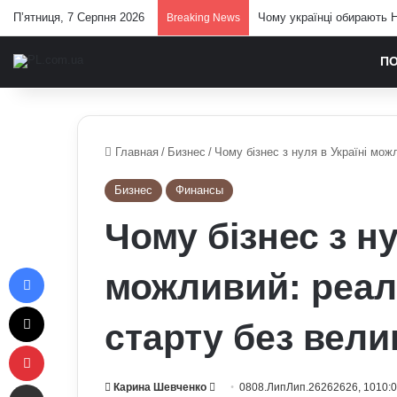
П’ятниця, 7 Серпня 2026
Залужний заявив, що Укра
Breaking News
П
Главная
/
Бизнес
/
Чому бізнес з нуля в Україні мож
Бизнес
Финансы
Чому бізнес з ну
Facebook
можливий: реал
X
старту без вели
Pinterest
Отправить e-mail
Send
Карина Шевченко
0808.ЛипЛип.26262626, 1010: