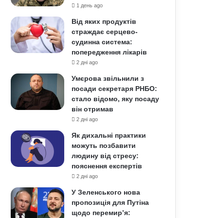
1 день ago
Від яких продуктів
страждає серцево-
судинна система:
попередження лікарів
2 дні ago
Умєрова звільнили з
посади секретаря РНБО:
стало відомо, яку посаду
він отримав
2 дні ago
Як дихальні практики
можуть позбавити
людину від стресу:
пояснення експертів
2 дні ago
У Зеленського нова
пропозиція для Путіна
щодо перемир’я: