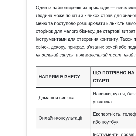
Один із найпоширеніших прикладів — невеликий 
Людина може почати з кількох страв для знайом
меню та поступово розширювати кількість зам
сторінок для малого бізнесу, де стартові витр
інструментами для створення контенту. Також п
свічок, декору, прикрас, в’язаних речей або по
як великий запуск, а як маленький тест, яки
ЩО ПОТРІБНО НА
НАПРЯМ БІЗНЕСУ
СТАРТІ
Навички, кухня, баз
Домашня випічка
упаковка
Експертність, теле
Онлайн-консультації
або ноутбук
Інструменти, досвід,