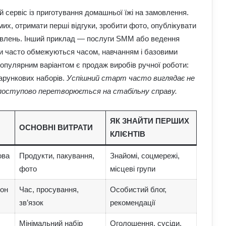
сервіс із приготування домашньої їжі на замовлення.
их, отримати перші відгуки, зробити фото, опублікувати
овлень. Інший приклад — послуги SMM або ведення
ати часто обмежуються часом, навчанням і базовими
опулярним варіантом є продаж виробів ручної роботи:
дарункових наборів.
Успішний старт часто виглядає не
й поступово перетворюється на стабільну справу.
ЯК ЗНАЙТИ ПЕРШИХ
ОСНОВНІ ВИТРАТИ
КЛІЄНТІВ
ова
Продукти, пакування,
Знайомі, соцмережі,
фото
місцеві групи
фон
Час, просування,
Особистий блог,
зв’язок
рекомендації
Мінімальний набір
Оголошення, сусіди,