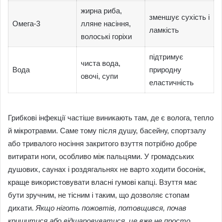
жирна риба,
зменшує сухість і
Омега-3
лляне насіння,
ламкість
волоські горіхи
підтримує
чиста вода,
Вода
природну
овочі, супи
еластичність
Грибкові інфекції частіше виникають там, де є волога, тепло
й мікротравми. Саме тому після душу, басейну, спортзалу
або тривалого носіння закритого взуття потрібно добре
витирати ноги, особливо між пальцями. У громадських
душових, саунах і роздягальнях не варто ходити босоніж,
краще використовувати власні гумові капці. Взуття має
бути зручним, не тісним і таким, що дозволяє стопам
дихати.
Якщо ніготь пожовтів, потовщився, почав
кришитися або відшаровуватися, це вже не просто