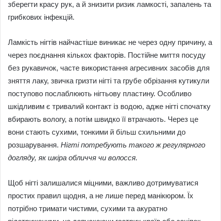
зберегти красу рук, а й знизити ризик ламкості, запалень та
грибкових інфекцій.
Ламкість нігтів найчастіше виникає не через одну причину, а
через поєднання кількох факторів. Постійне миття посуду
без рукавичок, часте використання агресивних засобів для
зняття лаку, звичка гризти нігті та грубе обрізання кутикули
поступово послаблюють нігтьову пластину. Особливо
шкідливим є тривалий контакт із водою, адже нігті спочатку
вбирають вологу, а потім швидко її втрачають. Через це
вони стають сухими, тонкими й більш схильними до
розшарування.
Нігті потребують такого ж регулярного
догляду, як шкіра обличчя чи волосся.
Щоб нігті залишалися міцними, важливо дотримуватися
простих правил щодня, а не лише перед манікюром. Їх
потрібно тримати чистими, сухими та акуратно