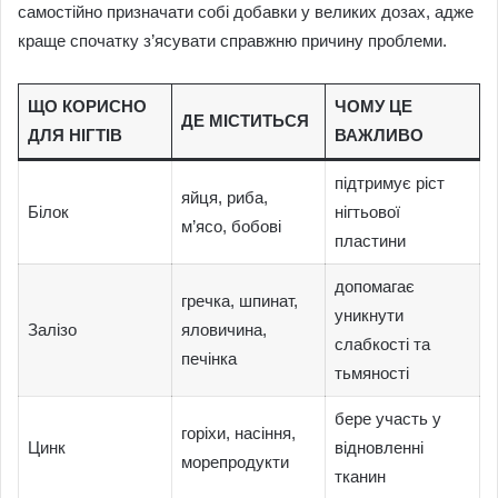
самостійно призначати собі добавки у великих дозах, адже
краще спочатку з’ясувати справжню причину проблеми.
ЩО КОРИСНО
ЧОМУ ЦЕ
ДЕ МІСТИТЬСЯ
ДЛЯ НІГТІВ
ВАЖЛИВО
підтримує ріст
яйця, риба,
Білок
нігтьової
м’ясо, бобові
пластини
допомагає
гречка, шпинат,
уникнути
Залізо
яловичина,
слабкості та
печінка
тьмяності
бере участь у
горіхи, насіння,
Цинк
відновленні
морепродукти
тканин