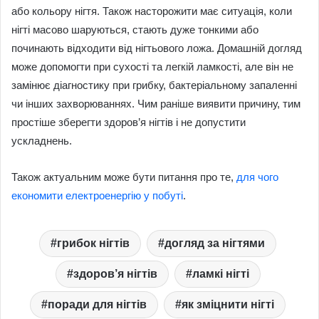
або кольору нігтя. Також насторожити має ситуація, коли
нігті масово шаруються, стають дуже тонкими або
починають відходити від нігтьового ложа. Домашній догляд
може допомогти при сухості та легкій ламкості, але він не
замінює діагностику при грибку, бактеріальному запаленні
чи інших захворюваннях. Чим раніше виявити причину, тим
простіше зберегти здоров’я нігтів і не допустити
ускладнень.
Також актуальним може бути питання про те,
для чого
економити електроенергію у побуті
.
грибок нігтів
догляд за нігтями
здоров’я нігтів
ламкі нігті
поради для нігтів
як зміцнити нігті