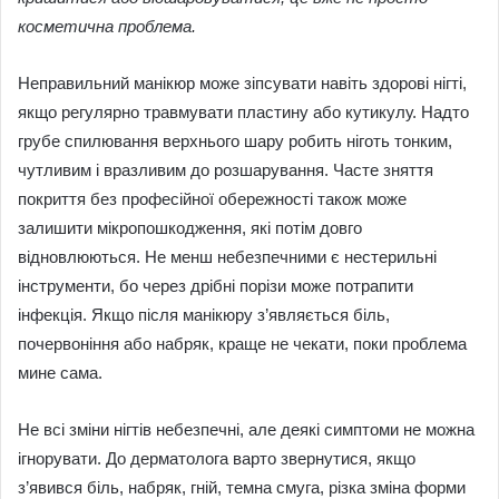
косметична проблема.
Неправильний манікюр може зіпсувати навіть здорові нігті,
якщо регулярно травмувати пластину або кутикулу. Надто
грубе спилювання верхнього шару робить ніготь тонким,
чутливим і вразливим до розшарування. Часте зняття
покриття без професійної обережності також може
залишити мікропошкодження, які потім довго
відновлюються. Не менш небезпечними є нестерильні
інструменти, бо через дрібні порізи може потрапити
інфекція. Якщо після манікюру з’являється біль,
почервоніння або набряк, краще не чекати, поки проблема
мине сама.
Не всі зміни нігтів небезпечні, але деякі симптоми не можна
ігнорувати. До дерматолога варто звернутися, якщо
з’явився біль, набряк, гній, темна смуга, різка зміна форми