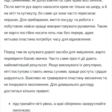
підстриженими, не допускаючи гострих країв або зачіпок.
Після миття рук варто наносити крем не тільки на шкіру, а й
на нігті та кутикулу, бо саме ця зона часто пересихає
першою. Для прибирання, миття посуду та роботи з
побутовою хімією краще використовувати рукавички. Також
не варто постійно носити гель-лак без перерв, адже
нігтьова пластина потребує часу для відновлення.
Перед тим як купувати дорогі засоби для зміцнення, варто
перевірити базові звички. Часто саме прості дії дають
найпомітніший результат. Якщо виконувати їх регулярно,
нігті поступово стають менш сухими, краще ростуть і рідше
шаруються. Важливо не травмувати пластину механічно та
не ігнорувати зволоження. Для домашнього догляду
достатньо кількох правил:
підстригайте нігті рівно, а краї обережно заокруглюйте
пилочкою;