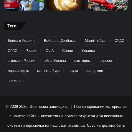
Теги
Война в Украине
Война на Донбассе
Магнітні бурі
ОРДО
ОРЛО
Россия
США
Сонце
Украина
агрессия России
війна Україна
езотерика
здоров’я
коронавирус
магнітна буря
наука
пандемия
психологія
© 2009-2026, Все права защищены | При копировании материалов
с нашего сайта – обязательна прямая открытая для поисковых
систем гиперссылка на наш сайт
pl.com.ua
. Ссылка должна быть