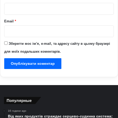
*
Email
*
Зберегти моє ім'я, e-mail, та адресу сайту в цьому браузері
для моїх подальших коментарів.
Популярные
16 години ago
Від яких продуктів страждає серцево-судинна система: