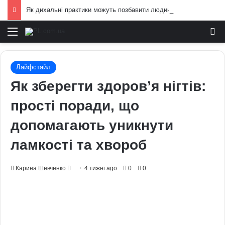
Як дихальні практики можуть позбавити людину від стресу: пояснення експертів
Меню
И
Лайфстайл
Як зберегти здоров’я нігтів:
прості поради, що
допомагають уникнути
ламкості та хвороб
Send
Карина Шевченко
4 тижні ago
0
0
an
email