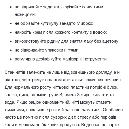
не відривайте задирки, а зрізайте їх чистими
ножицями;
не обрізайте кутикулу занадто глибоко;
наносіть крем після кожного контакту з водою;
використовуйте рідину для зняття лаку без ацетону;
не відкривайте упаковки нігтями;
регулярно дезінфікуйте манікюрні інструменти.
Стан нігтів залежить не лише від зовнішнього догляду, а й
від того, чи отримує організм достатньо поживних речовин.
Для нормального росту нігтьової пластини потрібні білок,
залізо, цинк, вітаміни групи B, омега-3 жирні кислоти та
вода. Якщо раціон одноманітний, нігті можуть ставати
тьмяними, повільніше рости й частіше ламатися. Особливо
часто це помітно після суворих дієт, стресу або періодів,
коли в меню мало білкових продуктів. Водночас не варто