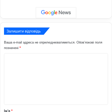
Залишити відповідь
Ваша e-mail адреса не оприлюднюватиметься.
Обов’язкові поля
позначені
*
К
о
м
е
н
т
а
р
Ім'я
*