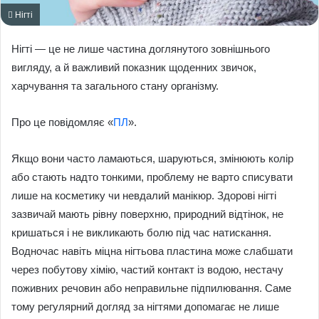
Нігті
Нігті — це не лише частина доглянутого зовнішнього
вигляду, а й важливий показник щоденних звичок,
харчування та загального стану організму.
Про це повідомляє «
ПЛ
».
Якщо вони часто ламаються, шаруються, змінюють колір
або стають надто тонкими, проблему не варто списувати
лише на косметику чи невдалий манікюр. Здорові нігті
зазвичай мають рівну поверхню, природний відтінок, не
кришаться і не викликають болю під час натискання.
Водночас навіть міцна нігтьова пластина може слабшати
через побутову хімію, частий контакт із водою, нестачу
поживних речовин або неправильне підпилювання. Саме
тому регулярний догляд за нігтями допомагає не лише