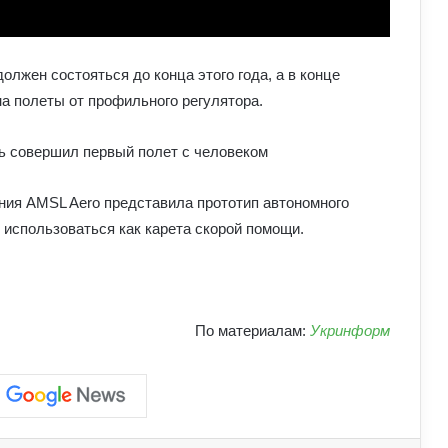
Обмен криптовалют без лишнего
должен состояться до конца этого года, а в конце
риска
а полеты от профильного регулятора.
ь совершил первый полет с человеком
Як винайшли перший комп’ютер:
історія технології та її вплив на світ
ния AMSL Aero представила прототип автономного
т использоваться как карета скорой помощи.
Які криптовалюти стали поганим
прикладом: історії провалів та втрат
інвесторів
По материалам:
Укринформ
Як змусити себе менше
використовувати соцмережі: поради
психологів
Чому фільми 80–90-х років нам
здаються душевнішими за сучасні: