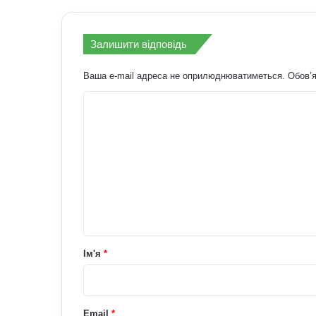
Залишити відповідь
Ваша e-mail адреса не оприлюднюватиметься.
Обов’я
К
о
м
е
н
т
а
р
Ім'я
*
*
Email
*