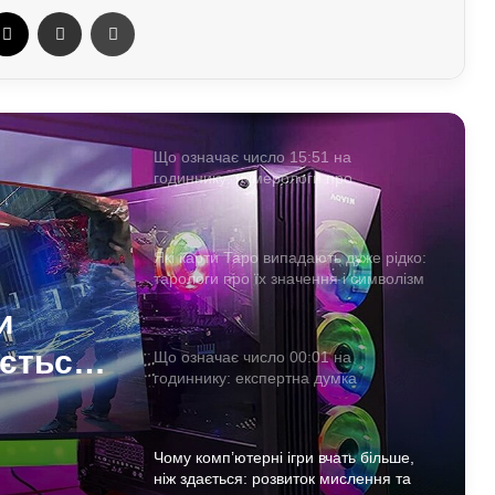
ebook
X
Отправить e-mail
Печать
пояснення експертів
Где используется текстолит
Що означає число 15:51 на
годиннику: нумерологи про
«магічність» і символізм
Які карти Таро випадають дуже рідко:
тарологи про їх значення і символізм
и
ається:
Що означає число 00:01 на
годиннику: експертна думка
а
езотериків
Чому комп’ютерні ігри вчать більше,
ніж здається: розвиток мислення та