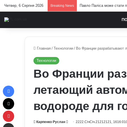
Четвер, 6 Серпня 2026
Павло Паліса може стати п
Breaking News
П
Главная
/
Технологии
/
Во Франции разрабатывают л
Технологии
Во Франции ра
Facebook
летающий авто
X
водороде для г
Pinterest
Send
Карпенко Руслан
2222.СічСіч.21212121, 1616:01
Отправить e-mail