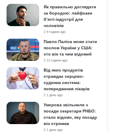
Як правильно доглядати
за бородою: лайфхаки
б’юті-індустрії для
чоловіків
9 години ago
Павло Паліса може стати
послом України у США:
хто він та чим відомий
12 години ago
Від яких продуктів
страждає серцево-
судинна система:
попередження лікарів
1 день ago
Умєрова звільнили з
посади секретаря РНБО:
стало відомо, яку посаду
він отримав
1 день ago