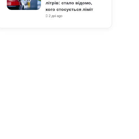
літрів: стало відомо,
кого стосується ліміт
2 дні ago