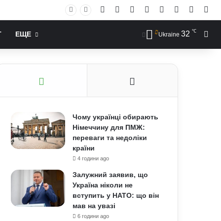
Facebook
X
YouTube
Instagram
RSS
Log In
Случай
Sid
℃
32
Иск
Т
ЕЩЕ
Ukraine
Чому українці обирають
Німеччину для ПМЖ:
переваги та недоліки
країни
4 години ago
Залужний заявив, що
Україна ніколи не
вступить у НАТО: що він
мав на увазі
6 години ago