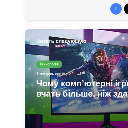
Fac
Читать следующую
Технологии
1 тиждень ago
Чому комп’ютерні ігр
вчать більше, ніж зд
розвиток мислення т
навичок