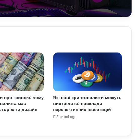
навичок
Обмен криптовалют без лишнего
риска
Як винайшли перший комп’ютер:
історія технології та її вплив на світ
Які криптовалюти стали поганим
прикладом: історії провалів та втрат
інвесторів
ти про гривню: чому
Які нові криптовалюти можуть
Як змусити себе менше
 валюта має
вистрілити: приклади
використовувати соцмережі: поради
історію та дизайн
перспективних інвестицій
психологів
2 тижні ago
Чому фільми 80–90-х років нам
здаються душевнішими за сучасні: