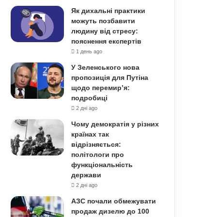
Як дихальні практики
можуть позбавити
людину від стресу:
пояснення експертів
1 день ago
У Зеленського нова
пропозиція для Путіна
щодо перемир’я:
подробиці
2 дні ago
Чому демократія у різних
країнах так
відрізняється:
політологи про
функціональність
держави
2 дні ago
АЗС почали обмежувати
продаж дизелю до 100