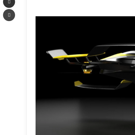
an
Печать
email