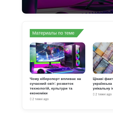
Материалы по теме
Чому кіберспорт впливає на
Цікаві фак
сучасний світ: розвиток
українська
технологій, культури та
унікальну 
економіки
2 тижні ago
2 тижні ago