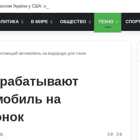
ослом України у США: хто він та чим відомий
ОЛИТИКА
В МИРЕ
ОБЩЕСТВО
ТЕХНО
СПОР
етающий автомобиль на водороде для гонок
зрабатывают
мобиль на
онок
01
0
0