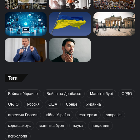
Теги
Война в Украине
Война на Донбассе
Магнітні бурі
ОРДО
ОРЛО
Россия
США
Сонце
Украина
агрессия России
війна Україна
езотерика
здоров’я
коронавирус
магнітна буря
наука
пандемия
психологія