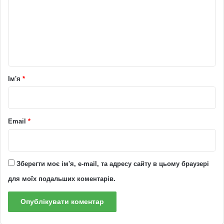
м
е
н
т
а
р
Ім'я
*
*
Email
*
Зберегти моє ім'я, e-mail, та адресу сайту в цьому браузері
для моїх подальших коментарів.