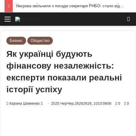
Умєрова звільнили з посади секретаря РНБО: стало відомо, яку посаду він отримав
Меню
И
Бизнес
Общество
Як українці будують
фінансову незалежність:
експерти показали реальні
історії успіху
Send
Карина Шевченко
2525.ЧерЧер.26262626, 1010:0606
0
0
an
email