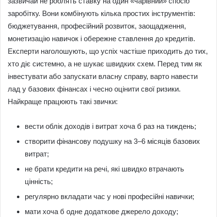
зазвичай не роблять ставку на один «чарівний» спосіб
заробітку. Вони комбінують кілька простих інструментів:
бюджетування, професійний розвиток, заощадження,
монетизацію навичок і обережне ставлення до кредитів.
Експерти наголошують, що успіх частіше приходить до тих,
хто діє системно, а не шукає швидких схем. Перед тим як
інвестувати або запускати власну справу, варто навести
лад у базових фінансах і чесно оцінити свої ризики.
Найкраще працюють такі звички:
вести облік доходів і витрат хоча б раз на тиждень;
створити фінансову подушку на 3–6 місяців базових
витрат;
не брати кредити на речі, які швидко втрачають
цінність;
регулярно вкладати час у нові професійні навички;
мати хоча б одне додаткове джерело доходу;