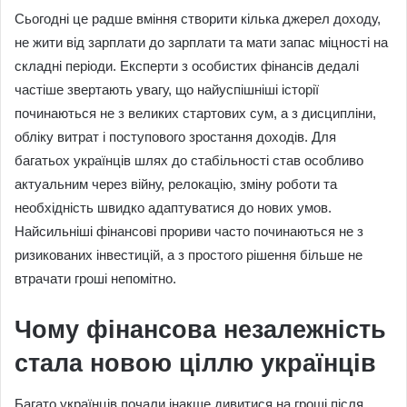
Сьогодні це радше вміння створити кілька джерел доходу,
не жити від зарплати до зарплати та мати запас міцності на
складні періоди. Експерти з особистих фінансів дедалі
частіше звертають увагу, що найуспішніші історії
починаються не з великих стартових сум, а з дисципліни,
обліку витрат і поступового зростання доходів. Для
багатьох українців шлях до стабільності став особливо
актуальним через війну, релокацію, зміну роботи та
необхідність швидко адаптуватися до нових умов.
Найсильніші фінансові прориви часто починаються не з
ризикованих інвестицій, а з простого рішення більше не
втрачати гроші непомітно.
Чому фінансова незалежність
стала новою ціллю українців
Багато українців почали інакше дивитися на гроші після