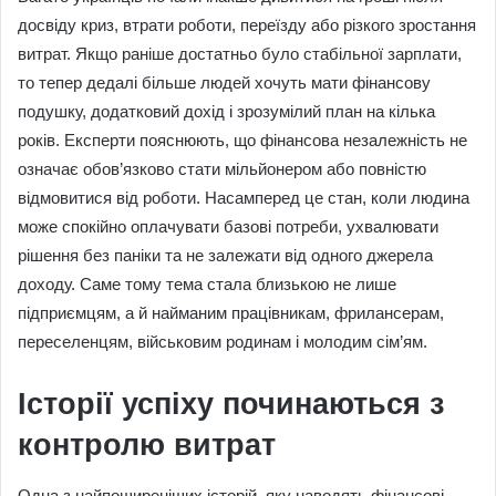
досвіду криз, втрати роботи, переїзду або різкого зростання
витрат. Якщо раніше достатньо було стабільної зарплати,
то тепер дедалі більше людей хочуть мати фінансову
подушку, додатковий дохід і зрозумілий план на кілька
років. Експерти пояснюють, що фінансова незалежність не
означає обов’язково стати мільйонером або повністю
відмовитися від роботи. Насамперед це стан, коли людина
може спокійно оплачувати базові потреби, ухвалювати
рішення без паніки та не залежати від одного джерела
доходу. Саме тому тема стала близькою не лише
підприємцям, а й найманим працівникам, фрилансерам,
переселенцям, військовим родинам і молодим сім’ям.
Історії успіху починаються з
контролю витрат
Одна з найпоширеніших історій, яку наводять фінансові