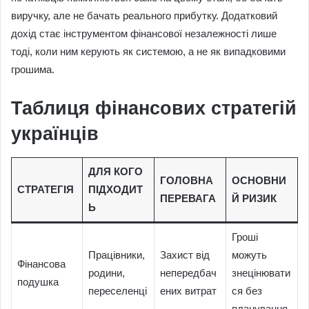
виручку, але не бачать реального прибутку. Додатковий
дохід стає інструментом фінансової незалежності лише
тоді, коли ним керують як системою, а не як випадковими
грошима.
Таблиця фінансових стратегій
українців
ДЛЯ КОГО
ГОЛОВНА
ОСНОВНИ
СТРАТЕГІЯ
ПІДХОДИТ
ПЕРЕВАГА
Й РИЗИК
Ь
Гроші
Працівники,
Захист від
можуть
Фінансова
родини,
непередбач
знецінювати
подушка
переселенці
ених витрат
ся без
планування