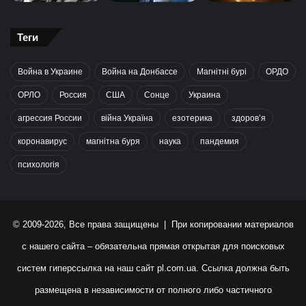
Теги
Война в Украине
Война на Донбассе
Магнітні бурі
ОРДО
ОРЛО
Россия
США
Сонце
Украина
агрессия России
війна Україна
езотерика
здоров’я
коронавирус
магнітна буря
наука
пандемия
психологія
© 2009-2026, Все права защищены | При копировании материалов
с нашего сайта – обязательна прямая открытая для поисковых
систем гиперссылка на наш сайт
pl.com.ua
. Ссылка должна быть
размещена в независимости от полного либо частичного