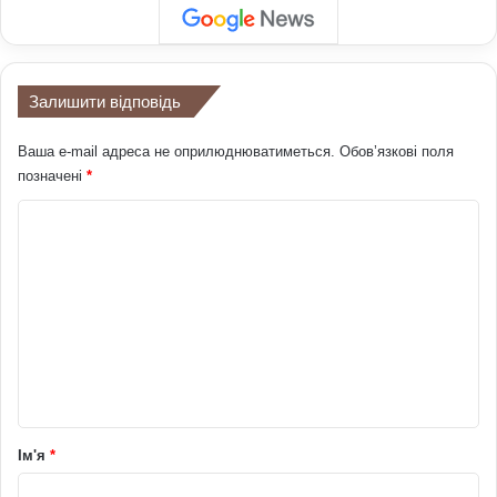
Залишити відповідь
Ваша e-mail адреса не оприлюднюватиметься.
Обов’язкові поля
позначені
*
К
о
м
е
н
т
а
р
Ім'я
*
*