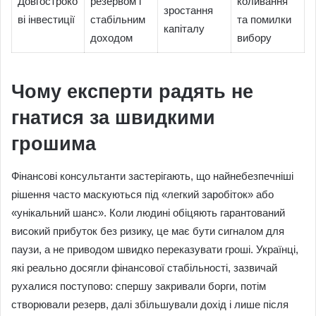
Довгостроко
резервом і
коливання
зростання
ві інвестиції
стабільним
та помилки
капіталу
доходом
вибору
Чому експерти радять не
гнатися за швидкими
грошима
Фінансові консультанти застерігають, що найнебезпечніші
рішення часто маскуються під «легкий заробіток» або
«унікальний шанс». Коли людині обіцяють гарантований
високий прибуток без ризику, це має бути сигналом для
паузи, а не приводом швидко переказувати гроші. Українці,
які реально досягли фінансової стабільності, зазвичай
рухалися поступово: спершу закривали борги, потім
створювали резерв, далі збільшували дохід і лише після