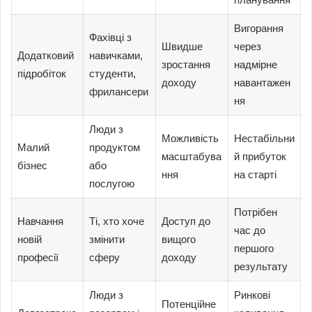
Вигорання
Фахівці з
Швидше
через
Додатковий
навичками,
зростання
надмірне
підробіток
студенти,
доходу
навантажен
фрилансери
ня
Люди з
Можливість
Нестабільни
Малий
продуктом
масштабува
й прибуток
бізнес
або
ння
на старті
послугою
Потрібен
Навчання
Ті, хто хоче
Доступ до
час до
новій
змінити
вищого
першого
професії
сферу
доходу
результату
Люди з
Ринкові
Потенційне