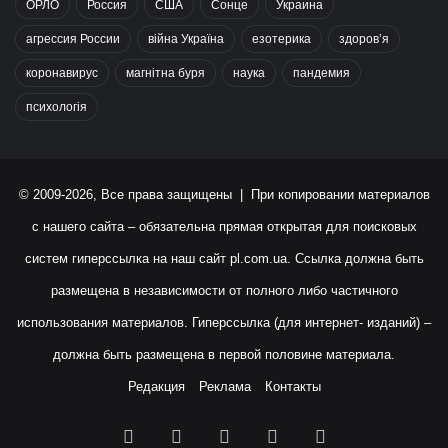
ОРЛО
Россия
США
Сонце
Украина
агрессия России
війна Україна
езотерика
здоров’я
коронавирус
магнітна буря
наука
пандемия
психологія
© 2009-2026, Все права защищены | При копировании материалов
с нашего сайта – обязательна прямая открытая для поисковых
систем гиперссылка на наш сайт
pl.com.ua
. Ссылка должна быть
размещена в независимости от полного либо частичного
использования материалов. Гиперссылка (для интернет- изданий) –
должна быть размещена в первой половине материала.
Редакция
Реклама
Контакты
Facebook
X
YouTube
Instagram
RSS