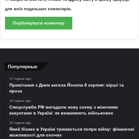
для моїх подальших коментарів.
Популярные
17 години ago
Привітання з Днем ангела Йосипа 8 серпня: вірші та
проза
19 години ago
Спецслужби РФ вигадали нову схему з жіночими
акаунтами в Україні: як виманюють військових
22 години ago
Який бізнес в Україні тримається попри війну: фінансові
можливості для охочих