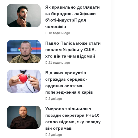
Як правильно доглядати
за бородою: лайфхаки
б’юті-індустрії для
чоловіків
18 години ago
Павло Паліса може стати
послом України у США:
хто він та чим відомий
21 годину ago
Від яких продуктів
страждає серцево-
судинна система:
попередження лікарів
2 дні ago
Умєрова звільнили з
посади секретаря РНБО:
стало відомо, яку посаду
він отримав
2 дні ago