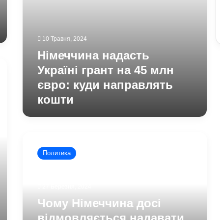
кошти
10 Травня, 2024
Німеччина надасть
Україні грант на 45 млн
євро: куди направлять
кошти
Чому
Німеччина
Политика
досі
відмовляється
надавати
27 Березня, 2024
Україні
далекобійні
Чому Німеччина досі
ракети
відмовляється надавати
Taurus: