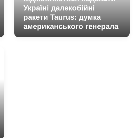
думка
Україні далекобійні
американського
ракети Taurus: думка
генерала
американського генерала