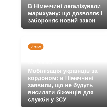
В Німеччині легалізували
марихуану: що дозволяє і
забороняє новий закон
Мобілізація
українців
В мире
за
кордоном:
в
22 Грудня, 2023
Німеччині
заявили,
Мобілізація українців за
що
кордоном: в Німеччині
не
будуть
заявили, що не будуть
висилати
висилати біженців для
біженців
служби у ЗСУ
для
служби