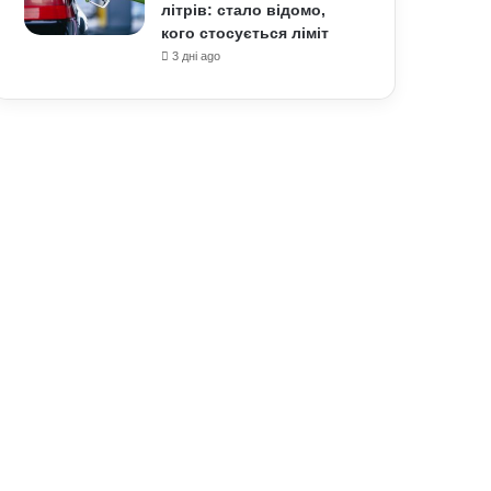
літрів: стало відомо,
кого стосується ліміт
3 дні ago