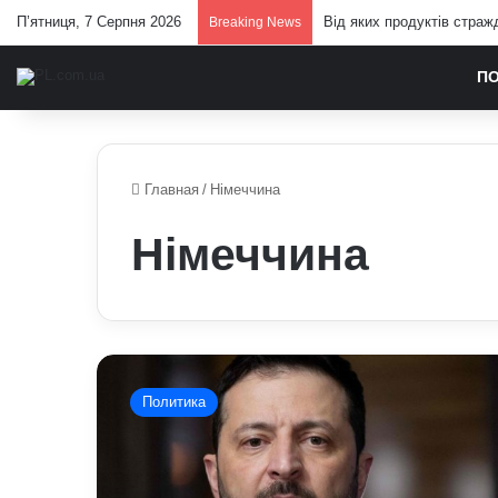
П’ятниця, 7 Серпня 2026
Від яких продуктів страж
Breaking News
П
Главная
/
Німеччина
Німеччина
Зеленський
попередив
Политика
чоловіків
призовного
віку
у