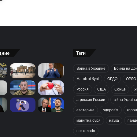
дние
Теги
Война в Украине
Война на До
Магнітні бурі
ОРДО
ОРЛО
Россия
США
Сонце
У
агрессия России
війна Україна
езотерика
здоров’я
корон
магнітна буря
наука
панд
психологія