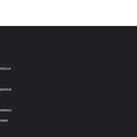
нбассе
краина
авирус
емия