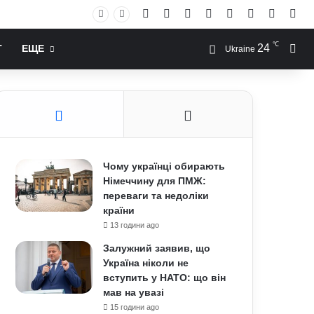
Facebook
X
YouTube
Instagram
RSS
Log In
Случай
Sid
℃
24
Иск
Т
ЕЩЕ
Ukraine
Чому українці обирають
Німеччину для ПМЖ:
переваги та недоліки
країни
13 години ago
Залужний заявив, що
Україна ніколи не
вступить у НАТО: що він
мав на увазі
15 години ago