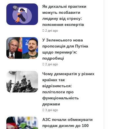
Як дихальні практики
можуть позбавити
людину від стресу:
пояснення експертів
2 дні ago
У Зеленського нова
пропозиція для Путіна
щодо перемир’я:
подробиці
2 дні ago
Чому демократія у різних
країнах так
відрізняється:
політологи про
функціональність
держави
3 дні ago
АЗС почали обмежувати
продаж дизелю до 100