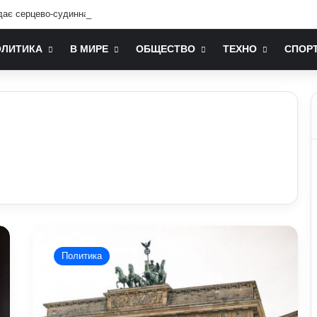
дає серцево-судинна система: попередження лікарів
ОЛИТИКА
В МИРЕ
ОБЩЕСТВО
ТЕХНО
СПОР
Німеччина
зменшує
Политика
виплати
українцям:
BILD
анонсував