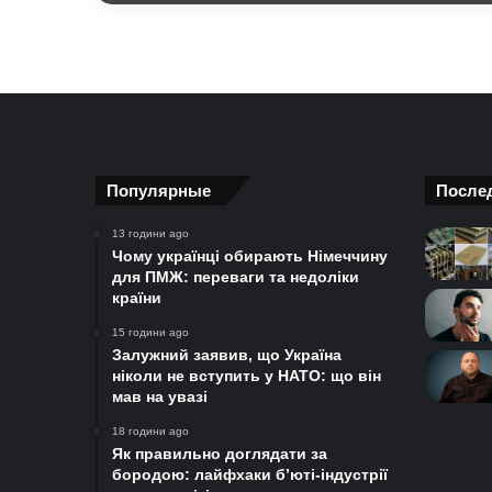
у
ЗСУ
Популярные
После
13 години ago
Чому українці обирають Німеччину
для ПМЖ: переваги та недоліки
країни
15 години ago
Залужний заявив, що Україна
ніколи не вступить у НАТО: що він
мав на увазі
18 години ago
Як правильно доглядати за
бородою: лайфхаки б’юті-індустрії