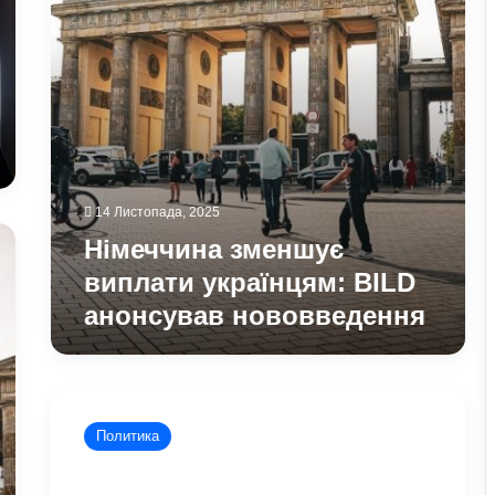
нововведення
14 Листопада, 2025
Німеччина зменшує
виплати українцям: BILD
анонсував нововведення
Сербія
планує
Политика
«повернути
страх»
у