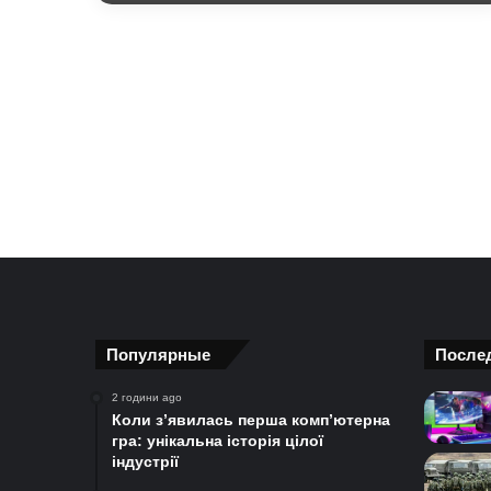
Популярные
После
2 години ago
Коли з’явилась перша комп’ютерна
гра: унікальна історія цілої
індустрії