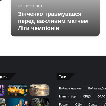
21 Лютого, 2024
Зінченко травмувався
перед важливим матчем
Ліги чемпіонів
дние
Теги
Война в Украине
Война на До
Магнітні бурі
ОРДО
ОРЛО
Россия
США
Сонце
У