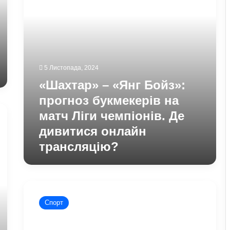
на
матч
Ліги
чемпіонів.
Де
дивитися
онлайн
5 Листопада, 2024
трансляцію?
«Шахтар» – «Янг Бойз»:
прогноз букмекерів на
матч Ліги чемпіонів. Де
дивитися онлайн
трансляцію?
«Рейнджерс»
–
Спорт
«Динамо»:
кого
букмекери