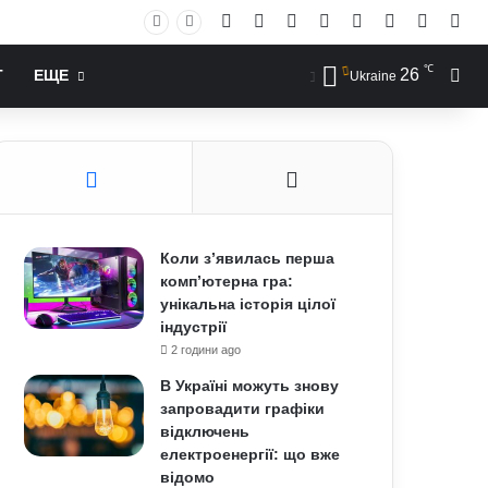
Facebook
X
YouTube
Instagram
RSS
Log In
Случай
Sid
℃
26
Иск
Т
ЕЩЕ
Ukraine
Коли з’явилась перша
комп’ютерна гра:
унікальна історія цілої
індустрії
2 години ago
В Україні можуть знову
запровадити графіки
відключень
електроенергії: що вже
відомо