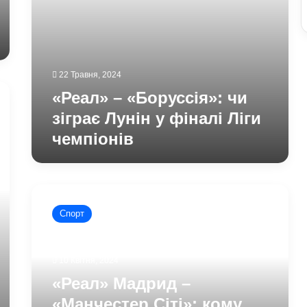
22 Травня, 2024
«Реал» – «Боруссія»: чи
зіграє Лунін у фіналі Ліги
чемпіонів
«Реал»
Мадрид
Спорт
–
«Манчестер
Сіті»:
10 Квітня, 2024
кому
вдалось
«Реал» Мадрид –
отримати
«Манчестер Сіті»: кому
перемогу