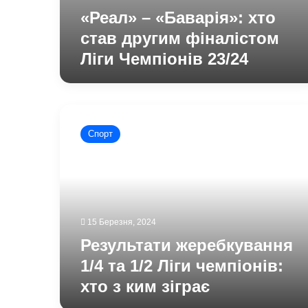
«Реал» – «Баварія»: хто
став другим фіналістом
Ліги Чемпіонів 23/24
Результати
жеребкування
Спорт
1/4
та
1/2
Ліги
чемпіонів:
хто
15 Березня, 2024
з
ким
Результати жеребкування
зіграє
1/4 та 1/2 Ліги чемпіонів:
хто з ким зіграє