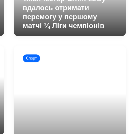
у
вдалось отримати
першому
перемогу у першому
матчі
матчі ¼ Ліги чемпіонів
¼
Ліги
чемпіонів
Зінченко
травмувався
Спорт
перед
важливим
матчем
Ліги
чемпіонів