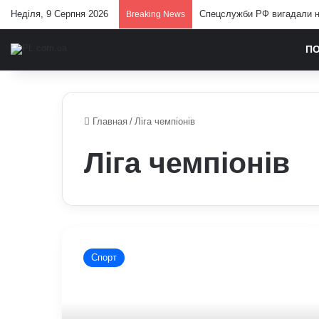
Неділя, 9 Серпня 2026
Спецслужби РФ вигадали но
Breaking News
П
Главная
/
Ліга чемпіонів
Ліга чемпіонів
ПСВ
–
Спорт
«Шахтар»:
який
прогноз
та