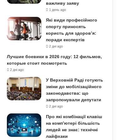
важливу заяву
1 день ago
Які види професійного
спорту приносять
користь для здоров’я:
поради експертів
2 дні ago
Лучшие боевики в 2026 году: 12 фильмов,
которые стоит посмотреть
2 дні ago
У Верховній Раді готують
зміни до мобілізаційного
законодавства: що
запропонували депутати
2 дні ago
Про які комбінації клавіш
на комп’ютері більшість
людей не знає: технічні
лайфхаки