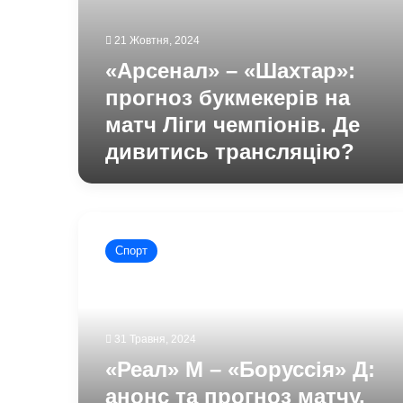
21 Жовтня, 2024
«Арсенал» – «Шахтар»:
прогноз букмекерів на
матч Ліги чемпіонів. Де
дивитись трансляцію?
«Реал»
М
Спорт
–
«Боруссія»
Д:
анонс
та
31 Травня, 2024
прогноз
«Реал» М – «Боруссія» Д:
матчу.
Де
анонс та прогноз матчу.