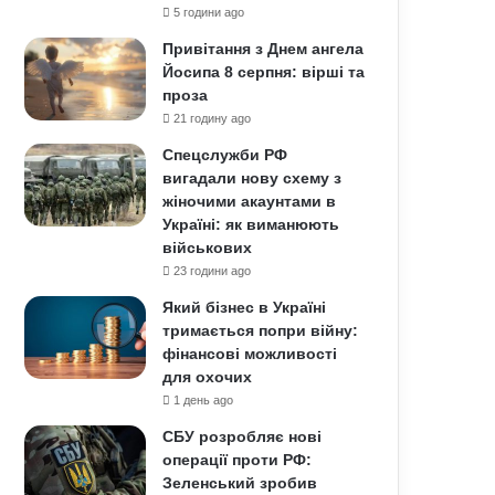
5 години ago
Привітання з Днем ангела
Йосипа 8 серпня: вірші та
проза
21 годину ago
Спецслужби РФ
вигадали нову схему з
жіночими акаунтами в
Україні: як виманюють
військових
23 години ago
Який бізнес в Україні
тримається попри війну:
фінансові можливості
для охочих
1 день ago
СБУ розробляє нові
операції проти РФ:
Зеленський зробив