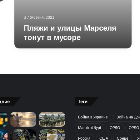
7 Жовтня, 2021
Пляжи и улицы Марселя
тонут в мусоре
дние
Теги
Война в Украине
Война на До
Магнітні бурі
ОРДО
ОРЛО
Россия
США
Сонце
У