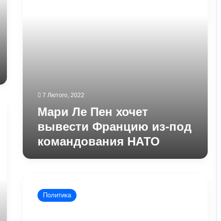
из-
под
командования
НАТО
7 Лютого, 2022
Мари Ле Пен хочет
вывести Францию ​​из-под
командования НАТО
Франция
точно
Политика
отреагирует
в
случае