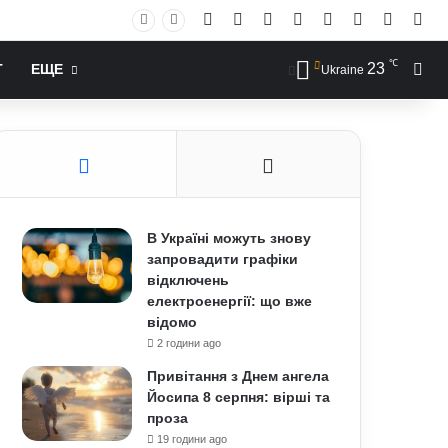
Facebook
X
YouTube
Instagram
RSS
Log In
Случай
Sid
℃
23
Иск
Т
ЕЩЕ
Ukraine
В Україні можуть знову
запровадити графіки
відключень
електроенергії: що вже
відомо
2 години ago
Привітання з Днем ангела
Йосипа 8 серпня: вірші та
проза
19 години ago