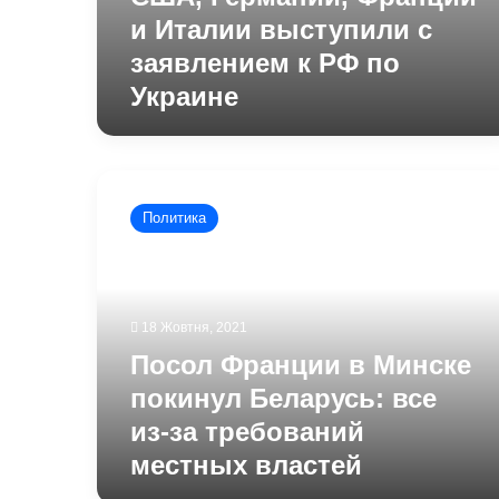
и Италии выступили с
заявлением к РФ по
Украине
Посол
Франции
Политика
в
Минске
покинул
Беларусь:
все
18 Жовтня, 2021
из-
Посол Франции в Минске
за
требований
покинул Беларусь: все
местных
из-за требований
властей
местных властей