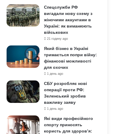
Спецслужби РФ
вигадали нову схему з
жіночими акаунтами в
Україні: як виманюють
військових
21 годину ago
Який бізнес в Україні
тримається попри війну:
фінансові можливості
для охочих
1 день ago
СБУ розробляє нові
операції проти РФ:
Зеленський зробив
важливу заяву
1 день ago
Які види професійного
спорту приносять
користь для здоров’я: