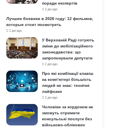
поради експертів
2 дні ago
Лучшие боевики в 2026 году: 12 фильмов,
которые стоит посмотреть
2 дні ago
У Верховній Раді готують
зміни до мобілізаційного
законодавства: що
запропонували депутати
2 дні ago
Про які комбінації клавіш
на комп’ютері більшість
людей не знає: технічні
лайфхаки
2 дні ago
Чоловіки за кордоном не
зможуть отримати
консульські послуги без
військово-облікових