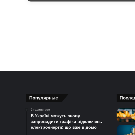
Популярные
После
2 години ago
В Україні можуть знову
запровадити графіки відключень
електроенергії: що вже відомо