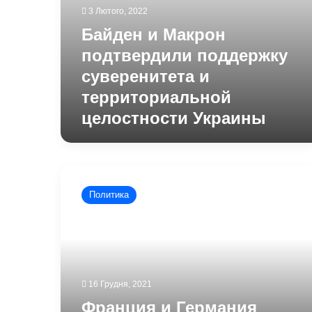
3 Лютого, 2022
Байден и Макрон
подтвердили поддержку
суверенитета и
территориальной
целостности Украины
Франция
и
Политика
Германия
хотят
вернуться
к
Нормандскому
формату
16 Грудня, 2021
Франция и Германия