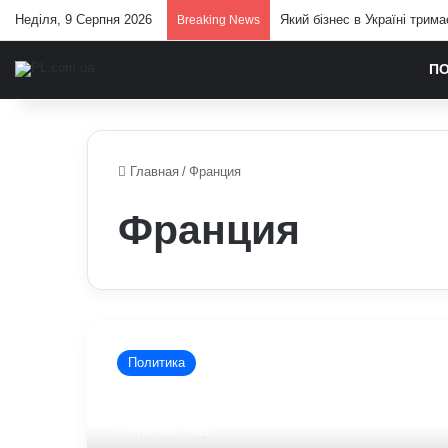
Неділя, 9 Серпня 2026
Який бізнес в Україні трим
Breaking News
П
Главная
/
Франция
Франция
Польша,
Франция
Политика
и
Германия:
агрессия
9 Лютого, 2022
России