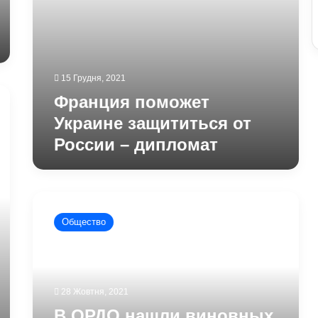
15 Грудня, 2021
Франция поможет
Украине защититься от
России – дипломат
В
ОРДО
Общество
нашли
виновных
в
развале
инфраструктуры:
28 Жовтня, 2021
это
В ОРДО нашли виновных
не