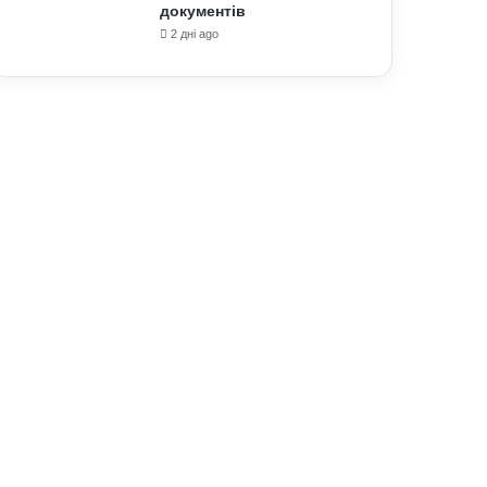
документів
2 дні ago