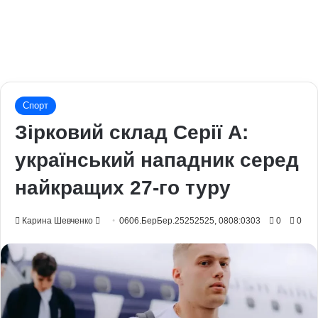
Спорт
Зірковий склад Серії А:
український нападник серед
найкращих 27-го туру
Send
Карина Шевченко
0606.БерБер.25252525, 0808:0303
0
0
an
email