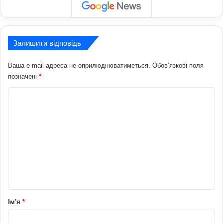
Залишити відповідь
Ваша e-mail адреса не оприлюднюватиметься.
Обов’язкові поля
позначені
*
К
о
м
е
н
т
а
р
Ім'я
*
*