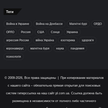
Теги
Война в Украине
Война на Донбассе
Магнітні бурі
ОРДО
ОРЛО
Россия
США
Сонце
Украина
агрессия России
війна Україна
езотерика
здоров’я
коронавирус
магнітна буря
наука
пандемия
психологія
© 2009-2026, Все права защищены | При копировании материалов
с нашего сайта – обязательна прямая открытая для поисковых
систем гиперссылка на наш сайт
pl.com.ua
. Ссылка должна быть
размещена в независимости от полного либо частичного