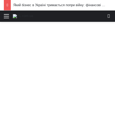
Який бізнес в Україні тримається попри війну: фінансові можливості для охочих
Меню
И