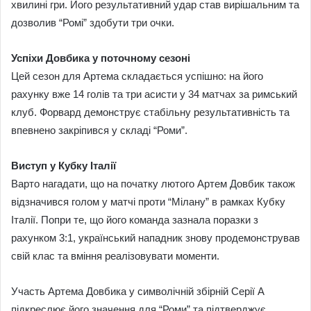
хвилині гри. Його результативний удар став вирішальним та
дозволив “Ромі” здобути три очки.
Успіхи Довбика у поточному сезоні
Цей сезон для Артема складається успішно: на його
рахунку вже 14 голів та три асисти у 34 матчах за римський
клуб. Форвард демонструє стабільну результативність та
впевнено закріпився у складі “Роми”.
Виступ у Кубку Італії
Варто нагадати, що на початку лютого Артем Довбик також
відзначився голом у матчі проти “Мілану” в рамках Кубку
Італії. Попри те, що його команда зазнала поразки з
рахунком 3:1, український нападник знову продемонстрував
свій клас та вміння реалізовувати моменти.
Участь Артема Довбика у символічній збірній Серії А
підкреслює його значення для “Роми” та підтверджує