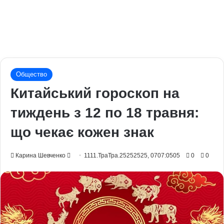
Общество
Китайський гороскоп на
тиждень з 12 по 18 травня:
що чекає кожен знак
Send
Карина Шевченко
1111.ТраТра.25252525, 0707:0505
0
0
an
email