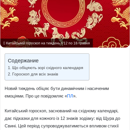
Китайський гороскоп на тиждень з 12 по 18 травня
Содержание
Що обіцяють зорі східного календаря
Гороскоп для всіх знаків
Новий тиждень обіцяє бути динамічним і насиченим
емоціями. Про це повідомляє «
ПЛ
».
Китайський гороскоп, заснований на східному календарі,
дає підказки для кожного із 12 знаків зодіаку: від Щура до
Свині. Цей період супроводжуватиметься впливом стихії