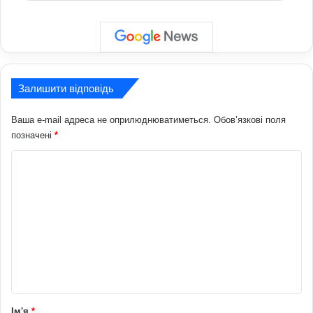
Залишити відповідь
Ваша e-mail адреса не оприлюднюватиметься.
Обов’язкові поля
позначені
*
К
о
м
е
н
т
а
р
Ім'я
*