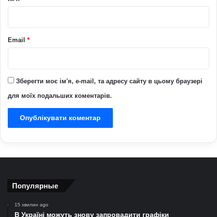
*
Email
*
Зберегти моє ім'я, e-mail, та адресу сайту в цьому браузері
для моїх подальших коментарів.
Популярные
15 хвилин ago
В Україні можуть знову запровадити графіки