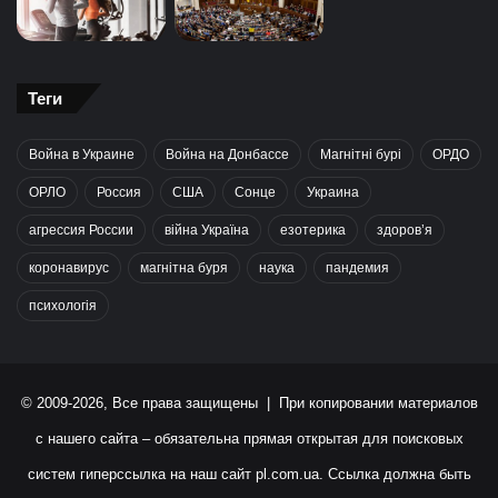
Теги
Война в Украине
Война на Донбассе
Магнітні бурі
ОРДО
ОРЛО
Россия
США
Сонце
Украина
агрессия России
війна Україна
езотерика
здоров’я
коронавирус
магнітна буря
наука
пандемия
психологія
© 2009-2026, Все права защищены | При копировании материалов
с нашего сайта – обязательна прямая открытая для поисковых
систем гиперссылка на наш сайт
pl.com.ua
. Ссылка должна быть