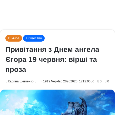
В мире
Общество
Привітання з Днем ангела
Єгора 19 червня: вірші та
проза
Send
Карина Шевченко
1919.ЧерЧер.26262626, 1212:0606
0
0
an
email