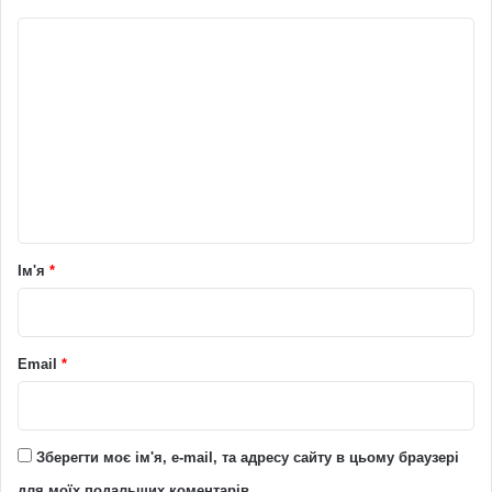
К
о
м
е
н
т
а
р
Ім'я
*
*
Email
*
Зберегти моє ім'я, e-mail, та адресу сайту в цьому браузері
для моїх подальших коментарів.