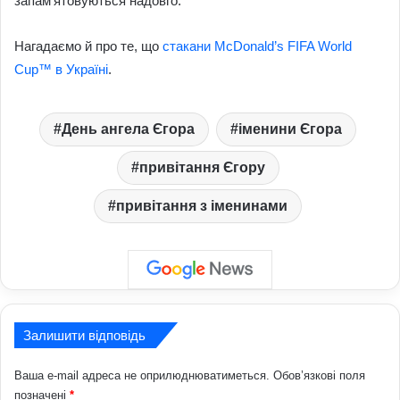
запам’ятовуються надовго.
Нагадаємо й про те, що
стакани McDonald’s FIFA World
Cup™ в Україні
.
День ангела Єгора
іменини Єгора
привітання Єгору
привітання з іменинами
Залишити відповідь
Ваша e-mail адреса не оприлюднюватиметься.
Обов’язкові поля
позначені
*