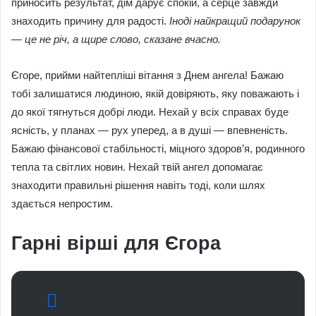
приносить результат, дім дарує спокій, а серце завжди
знаходить причину для радості.
Іноді найкращий подарунок
— це не річ, а щире слово, сказане вчасно.
Єгоре, прийми найтепліші вітання з Днем ангела! Бажаю
тобі залишатися людиною, якій довіряють, яку поважають і
до якої тягнуться добрі люди. Нехай у всіх справах буде
ясність, у планах — рух уперед, а в душі — впевненість.
Бажаю фінансової стабільності, міцного здоров’я, родинного
тепла та світлих новин. Нехай твій ангел допомагає
знаходити правильні рішення навіть тоді, коли шлях
здається непростим.
Гарні вірші для Єгора