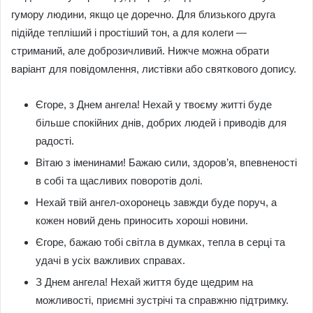
гумору людини, якщо це доречно. Для близького друга
підійде тепліший і простіший тон, а для колеги —
стриманий, але доброзичливий. Нижче можна обрати
варіант для повідомлення, листівки або святкового допису.
Єгоре, з Днем ангела! Нехай у твоєму житті буде
більше спокійних днів, добрих людей і приводів для
радості.
Вітаю з іменинами! Бажаю сили, здоров’я, впевненості
в собі та щасливих поворотів долі.
Нехай твій ангел-охоронець завжди буде поруч, а
кожен новий день приносить хороші новини.
Єгоре, бажаю тобі світла в думках, тепла в серці та
удачі в усіх важливих справах.
З Днем ангела! Нехай життя буде щедрим на
можливості, приємні зустрічі та справжню підтримку.