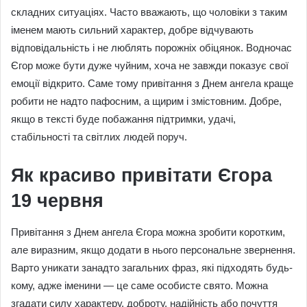
складних ситуаціях. Часто вважають, що чоловіки з таким
іменем мають сильний характер, добре відчувають
відповідальність і не люблять порожніх обіцянок. Водночас
Єгор може бути дуже чуйним, хоча не завжди показує свої
емоції відкрито. Саме тому привітання з Днем ангела краще
робити не надто пафосним, а щирим і змістовним. Добре,
якщо в тексті буде побажання підтримки, удачі,
стабільності та світлих людей поруч.
Як красиво привітати Єгора
19 червня
Привітання з Днем ангела Єгора можна зробити коротким,
але виразним, якщо додати в нього персональне звернення.
Варто уникати занадто загальних фраз, які підходять будь-
кому, адже іменини — це саме особисте свято. Можна
згадати силу характеру, доброту, надійність або почуття