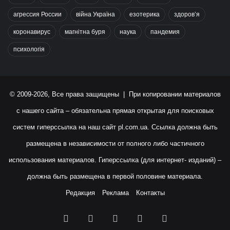
агрессия России
війна Україна
езотерика
здоров’я
коронавирус
магнітна буря
наука
пандемия
психологія
© 2009-2026, Все права защищены | При копировании материалов
с нашего сайта – обязательна прямая открытая для поисковых
систем гиперссылка на наш сайт
pl.com.ua
. Ссылка должна быть
размещена в независимости от полного либо частичного
использования материалов. Гиперссылка (для интернет- изданий) –
должна быть размещена в первой половине материала.
Редакция
Реклама
Контакты
Facebook
X
YouTube
Instagram
RSS