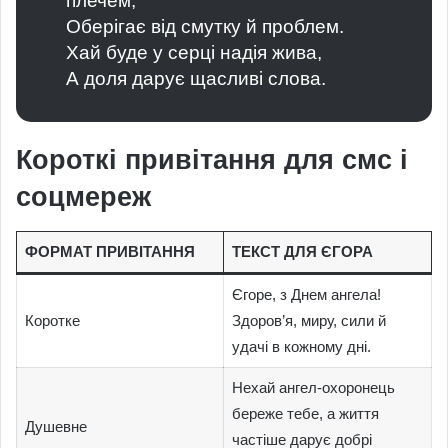
плечем,
Оберігає від смутку й проблем.
Хай буде у серці надія жива,
А доля дарує щасливі слова.
Короткі привітання для смс і
соцмереж
ФОРМАТ ПРИВІТАННЯ
ТЕКСТ ДЛЯ ЄГОРА
Єгоре, з Днем ангела!
Коротке
Здоров’я, миру, сили й
удачі в кожному дні.
Нехай ангел-охоронець
береже тебе, а життя
Душевне
частіше дарує добрі