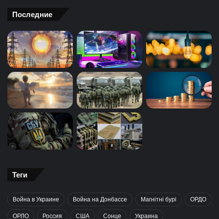
Последние
Теги
Война в Украине
Война на Донбассе
Магнітні бурі
ОРДО
ОРЛО
Россия
США
Сонце
Украина