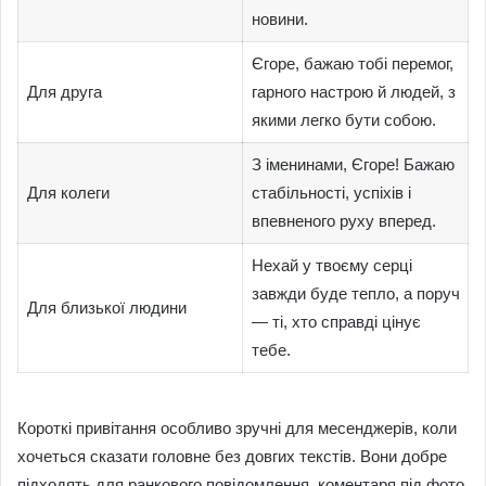
новини.
Єгоре, бажаю тобі перемог,
Для друга
гарного настрою й людей, з
якими легко бути собою.
З іменинами, Єгоре! Бажаю
Для колеги
стабільності, успіхів і
впевненого руху вперед.
Нехай у твоєму серці
завжди буде тепло, а поруч
Для близької людини
— ті, хто справді цінує
тебе.
Короткі привітання особливо зручні для месенджерів, коли
хочеться сказати головне без довгих текстів. Вони добре
підходять для ранкового повідомлення, коментаря під фото