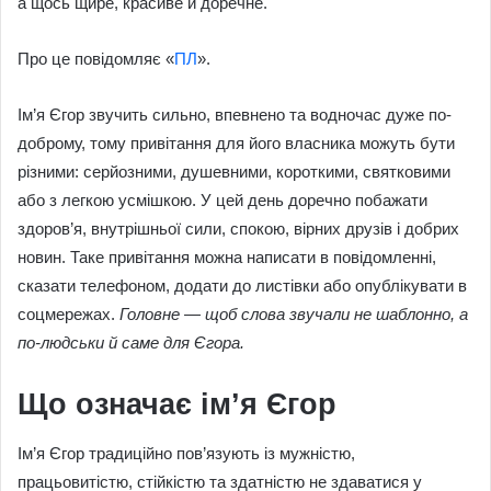
а щось щире, красиве й доречне.
Про це повідомляє «
ПЛ
».
Ім’я Єгор звучить сильно, впевнено та водночас дуже по-
доброму, тому привітання для його власника можуть бути
різними: серйозними, душевними, короткими, святковими
або з легкою усмішкою. У цей день доречно побажати
здоров’я, внутрішньої сили, спокою, вірних друзів і добрих
новин. Таке привітання можна написати в повідомленні,
сказати телефоном, додати до листівки або опублікувати в
соцмережах.
Головне — щоб слова звучали не шаблонно, а
по-людськи й саме для Єгора.
Що означає ім’я Єгор
Ім’я Єгор традиційно пов’язують із мужністю,
працьовитістю, стійкістю та здатністю не здаватися у