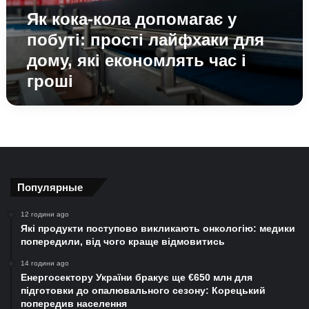
лайфхаки
Як кока-кола допомагає у
для
дому,
побуті: прості лайфхаки для
які
дому, які економлять час і
економлять
гроші
час
і
гроші
Популярные
12 години ago
Які продукти поступово викликають онкологію: медики
попередили, від чого краще відмовитись
14 години ago
Енергосектору України бракує ще €650 млн для
підготовки до опалювального сезону: Корецький
попередив населення