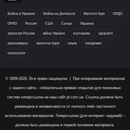
Война в Украине
Война на Донбассе
Магнітні бурі
ОРДО
ОРЛО
Россия
США
Сонце
Украина
агрессия России
війна Україна
езотерика
здоров’я
коронавирус
магнітна буря
наука
пандемия
психологія
© 2009-2026, Все права защищены | При копировании материалов
с нашего сайта – обязательна прямая открытая для поисковых
систем гиперссылка на наш сайт
pl.com.ua
. Ссылка должна быть
размещена в независимости от полного либо частичного
использования материалов. Гиперссылка (для интернет- изданий) –
должна быть размещена в первой половине материала.