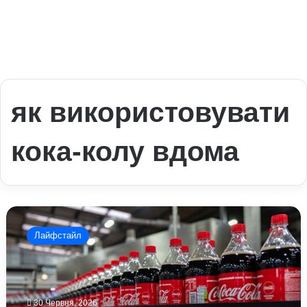
як використовувати
кока-колу вдома
Як
кока-
Лайфстайл
кола
допомагає
у
побуті:
прості
30 Червня, 2026