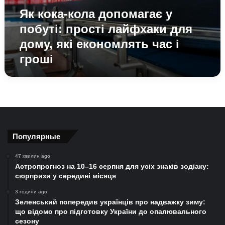
лайфхаки
Як кока-кола допомагає у
для
дому,
побуті: прості лайфхаки для
які
дому, які економлять час і
економлять
гроші
час
і
гроші
Популярные
47 хвилин ago
Астропрогноз на 10–16 серпня для усіх знаків зодіаку:
сюрпризи у середині місяця
3 години ago
Зеленський попередив українців про надважку зиму:
що відомо про підготовку України до опалювального
сезону