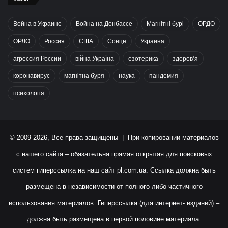
Война в Украине
Война на Донбассе
Магнітні бурі
ОРДО
ОРЛО
Россия
США
Сонце
Украина
агрессия России
війна Україна
езотерика
здоров’я
коронавирус
магнітна буря
наука
пандемия
психологія
© 2009-2026, Все права защищены | При копировании материалов
с нашего сайта – обязательна прямая открытая для поисковых
систем гиперссылка на наш сайт
pl.com.ua
. Ссылка должна быть
размещена в независимости от полного либо частичного
использования материалов. Гиперссылка (для интернет- изданий) –
должна быть размещена в первой половине материала.