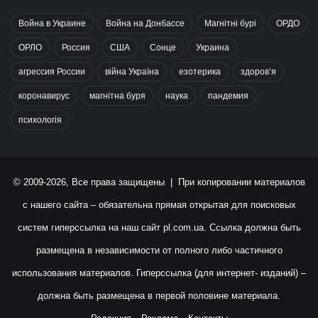
Война в Украине
Война на Донбассе
Магнітні бурі
ОРДО
ОРЛО
Россия
США
Сонце
Украина
агрессия России
війна Україна
езотерика
здоров’я
коронавирус
магнітна буря
наука
пандемия
психологія
© 2009-2026, Все права защищены | При копировании материалов
с нашего сайта – обязательна прямая открытая для поисковых
систем гиперссылка на наш сайт
pl.com.ua
. Ссылка должна быть
размещена в независимости от полного либо частичного
использования материалов. Гиперссылка (для интернет- изданий) –
должна быть размещена в первой половине материала.