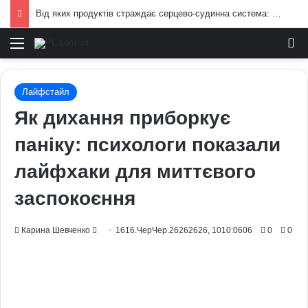
Від яких продуктів страждає серцево-судинна система: попередження лікарів
Меню
И
Лайфстайл
Як дихання приборкує
паніку: психологи показали
лайфхаки для миттєвого
заспокоєння
Send
Карина Шевченко
1616.ЧерЧер.26262626, 1010:0606
0
0
an
email