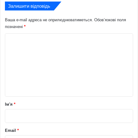
Залишити відповідь
Ваша e-mail адреса не оприлюднюватиметься.
Обов’язкові поля
позначені
*
К
о
м
е
н
т
а
р
Ім'я
*
*
Email
*