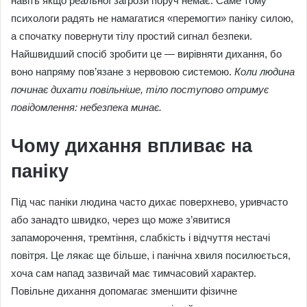
навіть якщо реальної загрози поруч немає. Саме тому
психологи радять не намагатися «перемогти» паніку силою,
а спочатку повернути тілу простий сигнал безпеки.
Найшвидший спосіб зробити це — вирівняти дихання, бо
воно напряму пов’язане з нервовою системою.
Коли людина
починає дихати повільніше, тіло поступово отримує
повідомлення: небезпека минає.
Чому дихання впливає на
паніку
Під час паніки людина часто дихає поверхнево, уривчасто
або занадто швидко, через що може з’явитися
запаморочення, тремтіння, слабкість і відчуття нестачі
повітря. Це лякає ще більше, і панічна хвиля посилюється,
хоча сам напад зазвичай має тимчасовий характер.
Повільне дихання допомагає зменшити фізичне