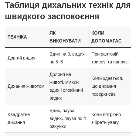
Таблиця дихальних технік для
швидкого заспокоєння
ЯК
КОЛИ
ТЕХНІКА
ВИКОНУВАТИ
ДОПОМАГАЄ
Вдих на 3, видих
При раптовій
Довгий видих
на 5–6
тривозі та напрузі
Долоня на
Коли здається,
животі, м’який
Дихання животом
що дихання
вдих і спокійний
поверхневе
видих
Вдих, пауза,
Квадратне
Коли потрібно
видих, пауза по 4
дихання
зібрати увагу
рахунки