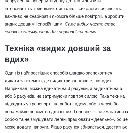
напруження, повернути увагу до тіла й знизити
інтенсивність тривожних сигналів. Психологи пояснюють:
важливо не «набирати якомога більше повітря», а зробити
видих довшим і спокійнішим.
Саме видих часто стає
кнопкою гальмування для нервової системи.
Техніка «видих довший за
вдих»
Один із найпростіших способів швидко заспокоїтися —
дихати за схемою, де видих триває довше, ніж вдих.
Наприклад, можна вдихати на 3 рахунки, а видихати на 5
або 6 рахунків, не затримуючи повітря силою. Така техніка
підходить у транспорті, на роботі, вдома або в черзі, бо
вона майже непомітна для інших. Головне — не змагатися із
собою та не змушувати легені працювати «ідеально», бо це
може додати напруги. Якщо рахунок збивається, достатньо