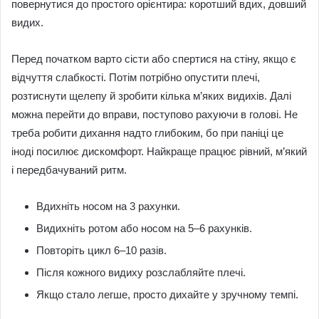
повернутися до простого орієнтира: коротший вдих, довший
видих.
Перед початком варто сісти або спертися на стіну, якщо є
відчуття слабкості. Потім потрібно опустити плечі,
розтиснути щелепу й зробити кілька м’яких видихів. Далі
можна перейти до вправи, поступово рахуючи в голові. Не
треба робити дихання надто глибоким, бо при паніці це
іноді посилює дискомфорт. Найкраще працює рівний, м’який
і передбачуваний ритм.
Вдихніть носом на 3 рахунки.
Видихніть ротом або носом на 5–6 рахунків.
Повторіть цикл 6–10 разів.
Після кожного видиху розслабляйте плечі.
Якщо стало легше, просто дихайте у зручному темпі.