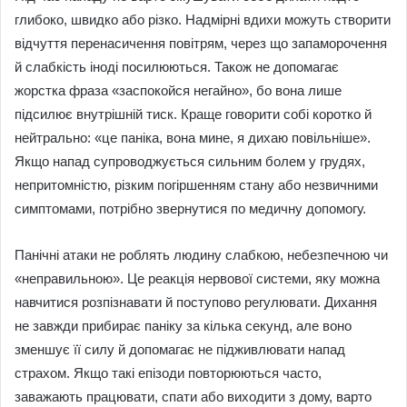
глибоко, швидко або різко. Надмірні вдихи можуть створити
відчуття перенасичення повітрям, через що запаморочення
й слабкість іноді посилюються. Також не допомагає
жорстка фраза «заспокойся негайно», бо вона лише
підсилює внутрішній тиск. Краще говорити собі коротко й
нейтрально: «це паніка, вона мине, я дихаю повільніше».
Якщо напад супроводжується сильним болем у грудях,
непритомністю, різким погіршенням стану або незвичними
симптомами, потрібно звернутися по медичну допомогу.
Панічні атаки не роблять людину слабкою, небезпечною чи
«неправильною». Це реакція нервової системи, яку можна
навчитися розпізнавати й поступово регулювати. Дихання
не завжди прибирає паніку за кілька секунд, але воно
зменшує її силу й допомагає не підживлювати напад
страхом. Якщо такі епізоди повторюються часто,
заважають працювати, спати або виходити з дому, варто