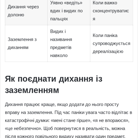
Уявно «ведіть»
Коли важко
Дихання через
вдих і видих по
сконцентруватис
долоню
пальцях
я
Видих і
Коли паніка
Заземлення з
називання
супроводжується
диханням
предметів
дереалізацією
навколо
Як поєднати дихання із
заземленням
Дихання працює краще, якщо додати до нього просту
вправу на заземлення. Під час паніки увага часто відлітає в
катастрофічні думки: «мені стане гірше», «я не впораюся»,
«це небезпечно». Щоб повернутися в реальність, можна
після кожного повільного видиху називати один предмет,