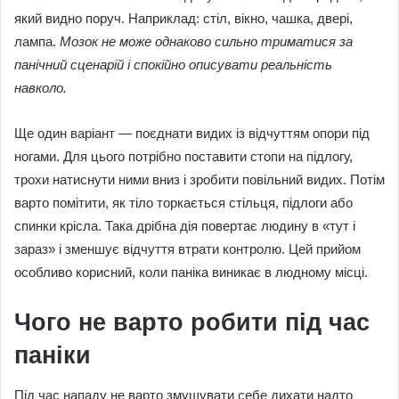
який видно поруч. Наприклад: стіл, вікно, чашка, двері,
лампа.
Мозок не може однаково сильно триматися за
панічний сценарій і спокійно описувати реальність
навколо.
Ще один варіант — поєднати видих із відчуттям опори під
ногами. Для цього потрібно поставити стопи на підлогу,
трохи натиснути ними вниз і зробити повільний видих. Потім
варто помітити, як тіло торкається стільця, підлоги або
спинки крісла. Така дрібна дія повертає людину в «тут і
зараз» і зменшує відчуття втрати контролю. Цей прийом
особливо корисний, коли паніка виникає в людному місці.
Чого не варто робити під час
паніки
Під час нападу не варто змушувати себе дихати надто