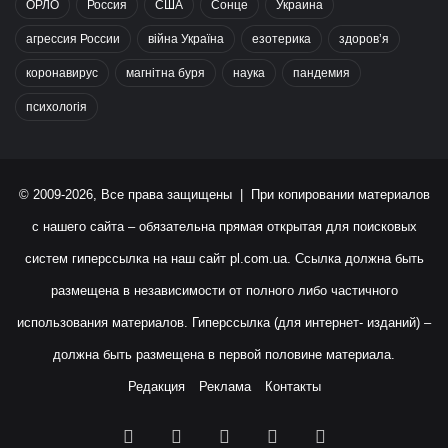
ОРЛО
Россия
США
Сонце
Украина
агрессия России
війна Україна
езотерика
здоров’я
коронавирус
магнітна буря
наука
пандемия
психологія
© 2009-2026, Все права защищены | При копировании материалов
с нашего сайта – обязательна прямая открытая для поисковых
систем гиперссылка на наш сайт
pl.com.ua
. Ссылка должна быть
размещена в независимости от полного либо частичного
использования материалов. Гиперссылка (для интернет- изданий) –
должна быть размещена в первой половине материала.
Редакция
Реклама
Контакты
Facebook
X
YouTube
Instagram
RSS