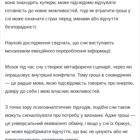
вона знаходить купюри, може підсвідомо відчувати
готовність до нових можливостей, тоді як втратити гроші у
сні може означати страх перед змінами або відчуття
безпорадності.
Наукові дослідження свідчать, що сни виступають
механізмом емоційного перероблення інформації.
Мозок під час сну створює метафоричні сценарії, через які
опрацьовує внутрішні конфлікти. Тому гроші в сновидіннях
— це радше мова, якою підсвідомість говорить про енергію,
довіру до себе і межі власних можливостей.
З точки зору психоаналітичних підходів, подібні сни також
можуть сигналізувати про потребу у визнанні. Адже гроші —
це універсальний еквівалент обміну, і якщо у сні їх бракує,
це може відображати відчуття, що вас не цінують або не
винагороджують належним чином.