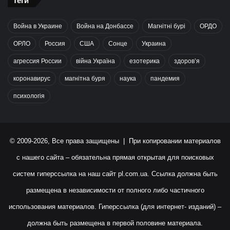
Теги
Война в Украине
Война на Донбассе
Магнітні бурі
ОРДО
ОРЛО
Россия
США
Сонце
Украина
агрессия России
війна Україна
езотерика
здоров’я
коронавирус
магнітна буря
наука
пандемия
психологія
© 2009-2026, Все права защищены | При копировании материалов
с нашего сайта – обязательна прямая открытая для поисковых
систем гиперссылка на наш сайт
pl.com.ua
. Ссылка должна быть
размещена в независимости от полного либо частичного
использования материалов. Гиперссылка (для интернет- изданий) –
должна быть размещена в первой половине материала.