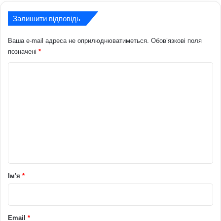
Залишити відповідь
Ваша e-mail адреса не оприлюднюватиметься.
Обов’язкові поля
позначені
*
К
о
м
е
н
т
а
р
Ім'я
*
*
Email
*