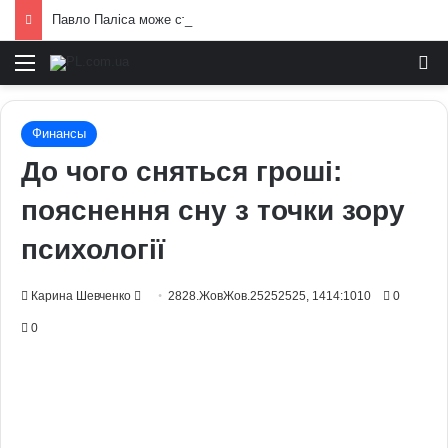
Павло Паліса може стати послом України у США: хто він та чим відомий
Меню
И
Финансы
До чого сняться гроші:
пояснення сну з точки зору
психології
Send
Карина Шевченко
2828.ЖовЖов.25252525, 1414:1010
0
an
0
email