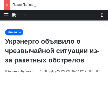
Павло Паліса може стати послом України у США: хто він та чим відомий
Меню
И
Финансы
Укрэнерго объявило о
чрезвычайной ситуации из-
за ракетных обстрелов
Send
Карпенко Руслан
1818.ГруГру.22222222, 0707:1212
0
0
an
email