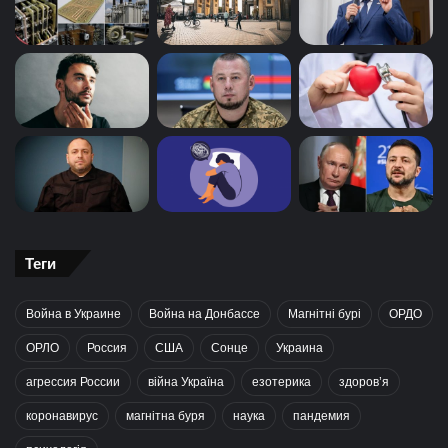
Теги
Война в Украине
Война на Донбассе
Магнітні бурі
ОРДО
ОРЛО
Россия
США
Сонце
Украина
агрессия России
війна Україна
езотерика
здоров’я
коронавирус
магнітна буря
наука
пандемия