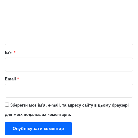
м
е
н
т
а
р
Ім'я
*
*
Email
*
Зберегти моє ім'я, e-mail, та адресу сайту в цьому браузері
для моїх подальших коментарів.