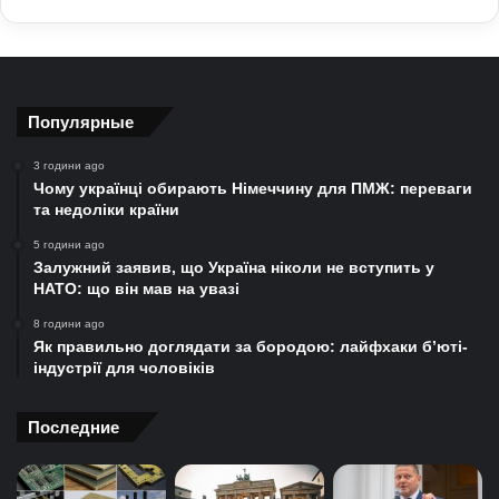
Популярные
3 години ago
Чому українці обирають Німеччину для ПМЖ: переваги
та недоліки країни
5 години ago
Залужний заявив, що Україна ніколи не вступить у
НАТО: що він мав на увазі
8 години ago
Як правильно доглядати за бородою: лайфхаки б’юті-
індустрії для чоловіків
Последние