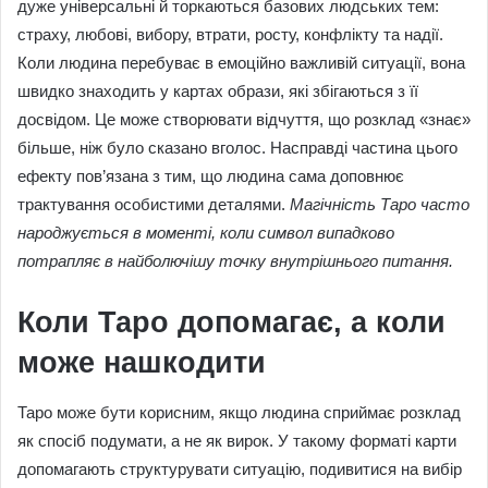
дуже універсальні й торкаються базових людських тем:
страху, любові, вибору, втрати, росту, конфлікту та надії.
Коли людина перебуває в емоційно важливій ситуації, вона
швидко знаходить у картах образи, які збігаються з її
досвідом. Це може створювати відчуття, що розклад «знає»
більше, ніж було сказано вголос. Насправді частина цього
ефекту пов’язана з тим, що людина сама доповнює
трактування особистими деталями.
Магічність Таро часто
народжується в моменті, коли символ випадково
потрапляє в найболючішу точку внутрішнього питання.
Коли Таро допомагає, а коли
може нашкодити
Таро може бути корисним, якщо людина сприймає розклад
як спосіб подумати, а не як вирок. У такому форматі карти
допомагають структурувати ситуацію, подивитися на вибір