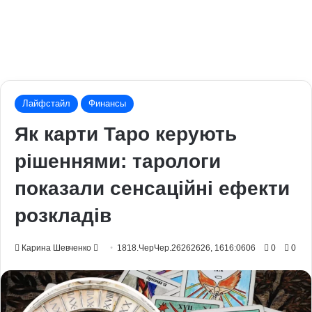
Лайфстайл
Финансы
Як карти Таро керують
рішеннями: тарологи
показали сенсаційні ефекти
розкладів
Send
Карина Шевченко
1818.ЧерЧер.26262626, 1616:0606
0
0
an
email