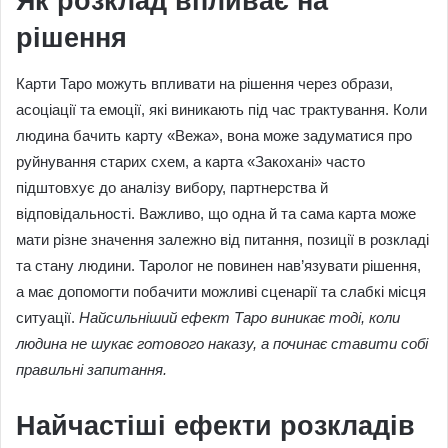
Як розклад впливає на
рішення
Карти Таро можуть впливати на рішення через образи,
асоціації та емоції, які виникають під час трактування. Коли
людина бачить карту «Вежа», вона може задуматися про
руйнування старих схем, а карта «Закохані» часто
підштовхує до аналізу вибору, партнерства й
відповідальності. Важливо, що одна й та сама карта може
мати різне значення залежно від питання, позиції в розкладі
та стану людини. Таролог не повинен нав’язувати рішення,
а має допомогти побачити можливі сценарії та слабкі місця
ситуації.
Найсильніший ефект Таро виникає тоді, коли
людина не шукає готового наказу, а починає ставити собі
правильні запитання.
Найчастіші ефекти розкладів