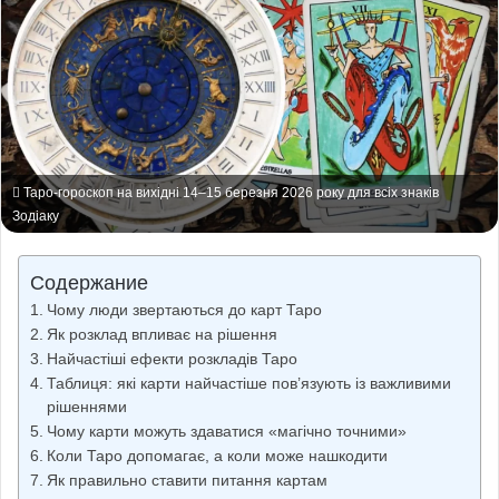
Таро-гороскоп на вихідні 14–15 березня 2026 року для всіх знаків
Зодіаку
Содержание
Чому люди звертаються до карт Таро
Як розклад впливає на рішення
Найчастіші ефекти розкладів Таро
Таблиця: які карти найчастіше пов’язують із важливими
рішеннями
Чому карти можуть здаватися «магічно точними»
Коли Таро допомагає, а коли може нашкодити
Як правильно ставити питання картам