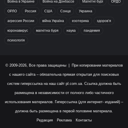
Война в Украине
Война на Донбассе
Магнітні бурі
ОРДО
ОРЛО
Россия
США
Сонце
Украина
агрессия России
війна Україна
езотерика
здоров’я
коронавирус
магнітна буря
наука
пандемия
психологія
© 2009-2026, Все права защищены | При копировании материалов
с нашего сайта – обязательна прямая открытая для поисковых
систем гиперссылка на наш сайт
pl.com.ua
. Ссылка должна быть
размещена в независимости от полного либо частичного
использования материалов. Гиперссылка (для интернет- изданий) –
должна быть размещена в первой половине материала.
Редакция
Реклама
Контакты