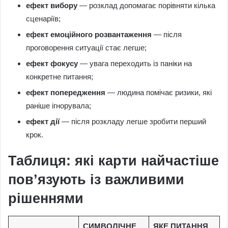
ефект вибору
— розклад допомагає порівняти кілька
сценаріїв;
ефект емоційного розвантаження
— після
проговорення ситуації стає легше;
ефект фокусу
— увага переходить із паніки на
конкретне питання;
ефект попередження
— людина помічає ризики, які
раніше ігнорувала;
ефект дії
— після розкладу легше зробити перший
крок.
Таблиця: які карти найчастіше
пов’язують із важливими
рішеннями
СИМВОЛІЧНЕ
ЯКЕ ПИТАННЯ