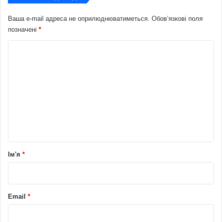
Ваша e-mail адреса не оприлюднюватиметься.
Обов’язкові поля
позначені
*
К
о
м
е
н
т
а
р
Ім'я
*
*
Email
*