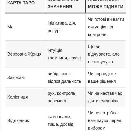
КАРТА ТАРО
ЗНАЧЕННЯ
МОЖЕ ПІДНЯТИ
Чи готові ви взяти
ініціатива, дія,
Маг
ситуацію під
ресурс
контроль
Що ви
інтуїція,
Верховна Жриця
відчуваєте, але
таємниця, пауза
не озвучуєте
вибір, союз,
Чи справді це
Закохані
відповідальність
ваше рішення
рух, контроль,
Чи не настав час
Колісниця
перемога
діяти сміливіше
Чи не потрібна
самоаналіз,
Відлюдник
вам пауза перед
тиша, досвід
вибором