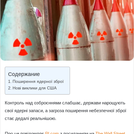
Содержание
Поширення ядерної зброї
Нові виклики для США
Контроль над озброєннями слабшає, держави нарощують
свої ядерні запаси, а загроза поширення небезпечної зброї
стає дедалі реальнішою.
Про це повідомляє
Рl.com
з посиланням на
The Wall Street