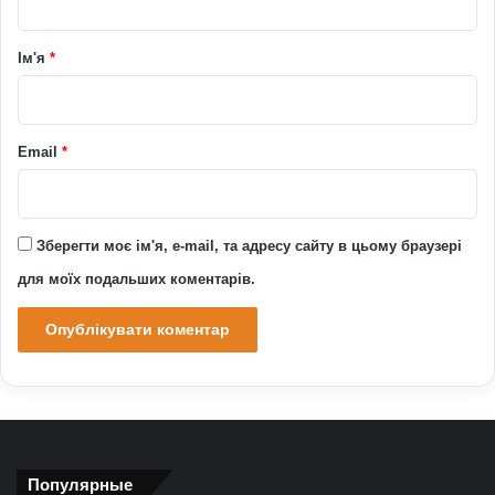
а
р
Ім'я
*
*
Email
*
Зберегти моє ім'я, e-mail, та адресу сайту в цьому браузері
для моїх подальших коментарів.
Популярные