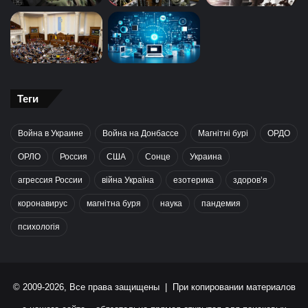
Теги
Война в Украине
Война на Донбассе
Магнітні бурі
ОРДО
ОРЛО
Россия
США
Сонце
Украина
агрессия России
війна Україна
езотерика
здоров’я
коронавирус
магнітна буря
наука
пандемия
психологія
© 2009-2026, Все права защищены | При копировании материалов