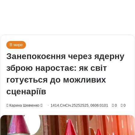
В мире
Занепокоєння через ядерну
зброю наростає: як світ
готується до можливих
сценаріїв
Send
Карина Шевченко
1414.СічСіч.25252525, 0606:0101
0
0
an
email