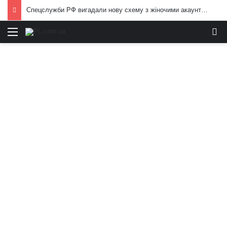
Спецслужби РФ вигадали нову схему з жіночими акаунтами в Україні: як виманюють військових
Меню
И