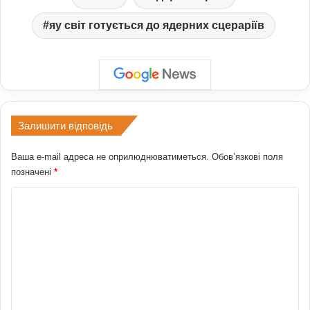
яу світ готується до ядерних сцераріїв
Залишити відповідь
Ваша e-mail адреса не оприлюднюватиметься.
Обов’язкові поля
позначені
*
К
о
м
е
н
т