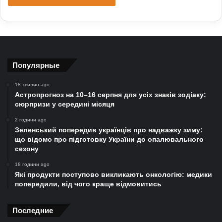
Популярные
18 хвилин ago
Астропрогноз на 10–16 серпня для усіх знаків зодіаку:
сюрпризи у середині місяця
2 години ago
Зеленський попередив українців про надважку зиму:
що відомо про підготовку України до опалювального
сезону
18 години ago
Які продукти поступово викликають онкологію: медики
попередили, від чого краще відмовитись
Последние