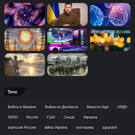
Теги
Война в Украине
Война на Донбассе
Магнітні бурі
ОРДО
ОРЛО
Россия
США
Сонце
Украина
агрессия России
війна Україна
езотерика
здоров’я