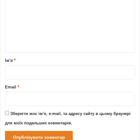
о
м
е
н
т
а
р
Ім'я
*
*
Email
*
Зберегти моє ім'я, e-mail, та адресу сайту в цьому браузері
для моїх подальших коментарів.