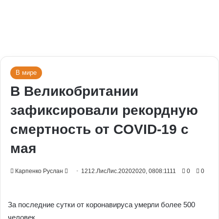
В мире
В Великобритании
зафиксировали рекордную
смертность от COVID-19 с
мая
Send
Карпенко Руслан
1212.ЛисЛис.20202020, 0808:1111
0
0
an
email
За последние сутки от коронавируса умерли более 500
человек