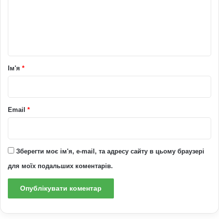
е
н
т
а
р
Ім'я
*
*
Email
*
Зберегти моє ім'я, e-mail, та адресу сайту в цьому браузері
для моїх подальших коментарів.