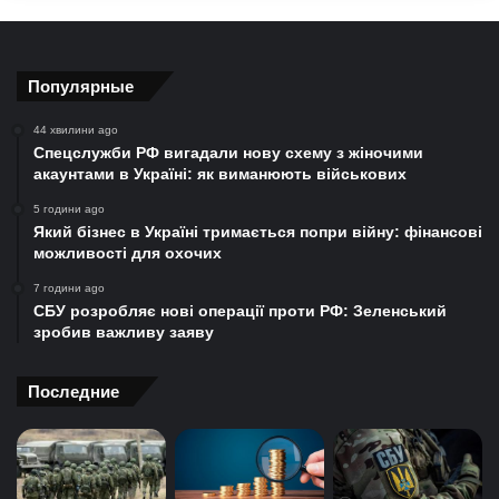
Популярные
44 хвилини ago
Спецслужби РФ вигадали нову схему з жіночими
акаунтами в Україні: як виманюють військових
5 години ago
Який бізнес в Україні тримається попри війну: фінансові
можливості для охочих
7 години ago
СБУ розробляє нові операції проти РФ: Зеленський
зробив важливу заяву
Последние