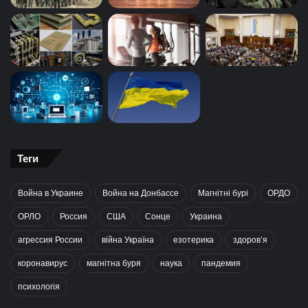
Теги
Война в Украине
Война на Донбассе
Магнітні бурі
ОРДО
ОРЛО
Россия
США
Сонце
Украина
агрессия России
війна Україна
езотерика
здоров’я
коронавирус
магнітна буря
наука
пандемия
психологія