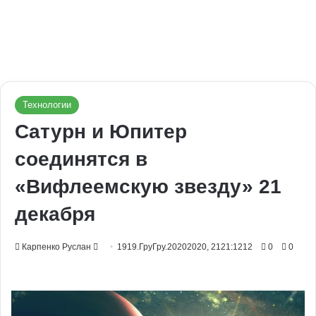
Технологии
Сатурн и Юпитер
соединятся в
«Вифлеемскую звезду» 21
декабря
Send
Карпенко Руслан
1919.ГруГру.20202020, 2121:1212
0
0
an
email