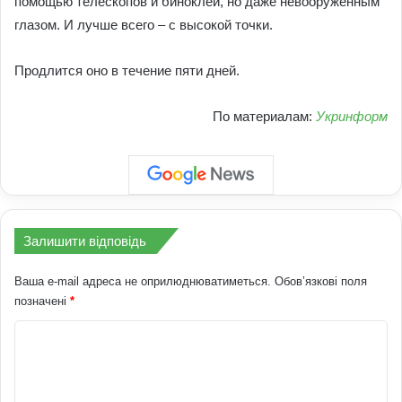
помощью телескопов и биноклей, но даже невооруженным
глазом. И лучше всего – с высокой точки.
Продлится оно в течение пяти дней.
По материалам:
Укринформ
Залишити відповідь
Ваша e-mail адреса не оприлюднюватиметься.
Обов’язкові поля
позначені
*
К
о
м