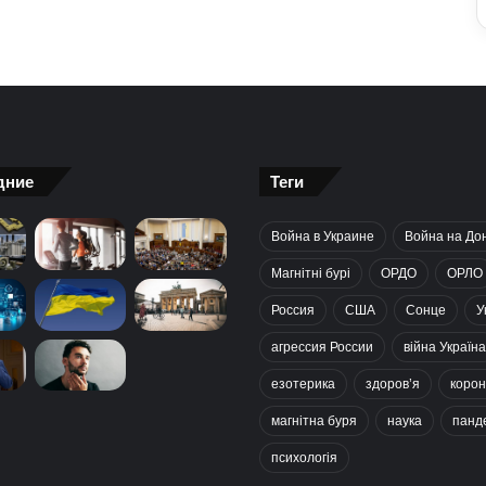
дние
Теги
Война в Украине
Война на До
Магнітні бурі
ОРДО
ОРЛО
Россия
США
Сонце
У
агрессия России
війна Україна
езотерика
здоров’я
корон
магнітна буря
наука
панд
психологія