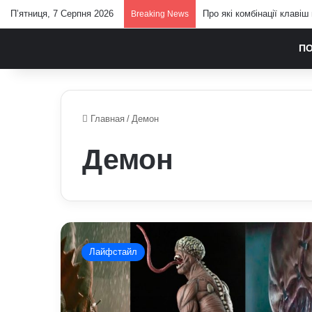
П’ятниця, 7 Серпня 2026
Про які комбінації клавіш
Breaking News
П
Главная
/
Демон
Демон
До
чого
Лайфстайл
сниться
демон:
тлумачення
сну