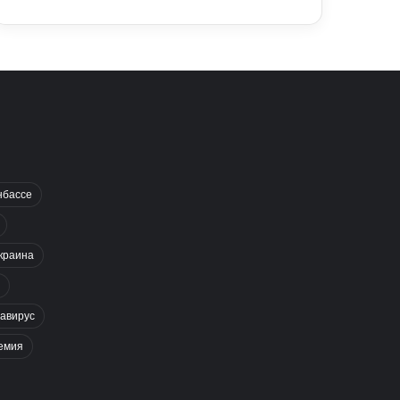
нбассе
краина
авирус
емия