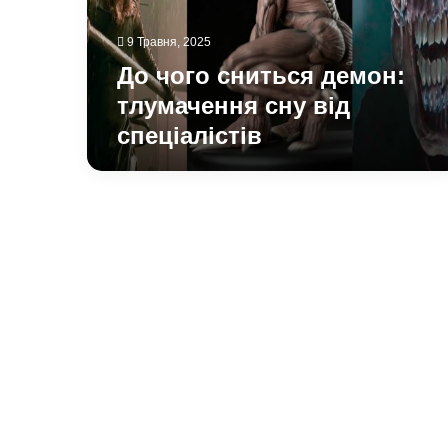
від
спеціалістів
9 Травня, 2025
До чого сниться демон:
тлумачення сну від
спеціалістів