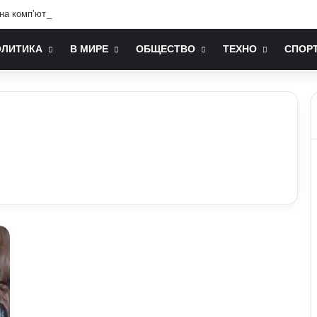
 на комп’ютері більшість людей не знає: технічні лайфхаки
ОЛИТИКА
В МИРЕ
ОБЩЕСТВО
ТЕХНО
СПОР