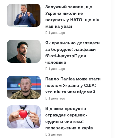
Залужний заявив, що
Україна ніколи не
вступить у НАТО: що він
мав на увазі
1 день ago
Як правильно доглядати
за бородою: лайфхаки
б’юті-індустрії для
чоловіків
1 день ago
Павло Паліса може стати
послом України у США:
хто він та чим відомий
1 день ago
Від яких продуктів
страждає серцево-
судинна система:
попередження лікарів
2 дні ago