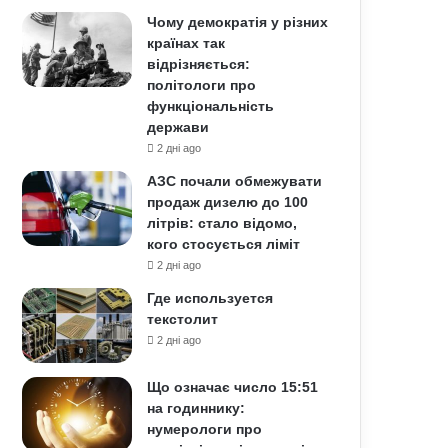
Чому демократія у різних
країнах так
відрізняється:
політологи про
функціональність
держави
2 дні ago
АЗС почали обмежувати
продаж дизелю до 100
літрів: стало відомо,
кого стосується ліміт
2 дні ago
Где используется
текстолит
2 дні ago
Що означає число 15:51
на годиннику:
нумерологи про