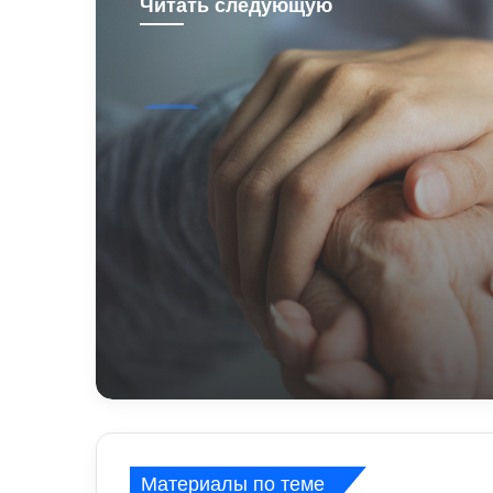
Читать следующую
Спорт
2 тижні ago
Який спорт найкраще
підходить літнім люд
вправи для здоров’я 
довголіття
Материалы по теме