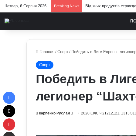
Четвер, 6 Серпня 2026
Від яких продуктів стражд
Breaking News
П
Главная
/
Спорт
/
Победить в Лиге Европы: легионер
Спорт
Победить в Лиг
Facebook
легионер “Шахт
X
Send
Карпенко Руслан
2020.СічСіч.21212121, 1313:01
Pinterest
an
email
Отправить e-mail