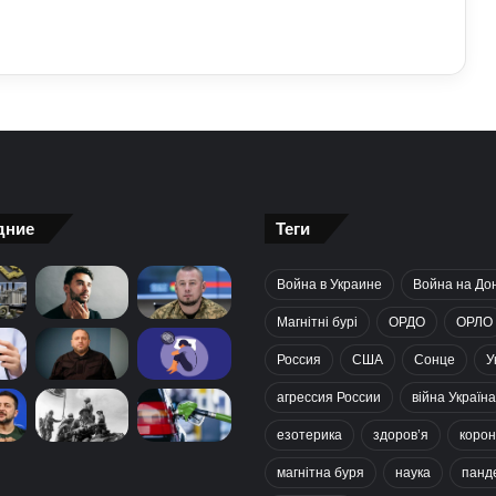
дние
Теги
Война в Украине
Война на До
Магнітні бурі
ОРДО
ОРЛО
Россия
США
Сонце
У
агрессия России
війна Україна
езотерика
здоров’я
корон
магнітна буря
наука
панд