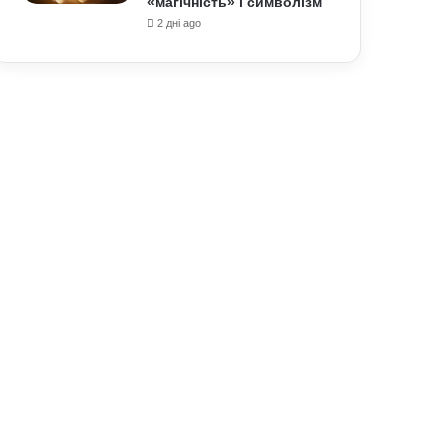
«магічність» і символізм
2 дні ago