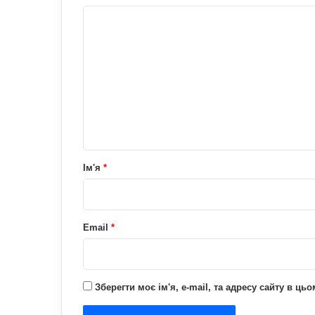
К
о
м
е
н
т
а
р
Ім'я
*
*
Email
*
Зберегти моє ім'я, e-mail, та адресу сайту в ц