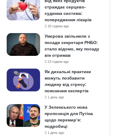
Від яких продуктів
страждає серцево-
судинна система:
попередження лікарів
20 години ago
Умєрова звільнили з
посади секретаря РНБО:
стало відомо, яку посаду
він отримав
23 години ago
Як дихальні практики
можуть позбавити
людину від стресу:
пояснення експертів
1 день ago
У Зеленського нова
пропозиція для Путіна
щодо перемир’я:
подробиці
1 день ago