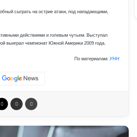
прості кроки, що захищають тіло від
перевантажень
обный сыграть на острие атаки, под нападающими,
Як спортивне харчування впливає на
тіло: протеїни та добавки у реальних
ативными действиями и голевым чутьем. Выступал
результатах тренувань
ой выиграл чемпионат Южной Америки 2009 года.
Як плавання рятує тіло від
По материалам:
УНН
перевантажень: тренери показали
сенсаційні ефекти водного спорту
Як дихальні практики можуть
позбавити людину від стресу:
пояснення експертів
ebook
X
Отправить e-mail
Печать
Як виникла історія армрестлінгу:
шлях від розваги до професійного
спорту