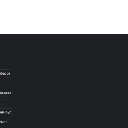
нбассе
краина
авирус
емия