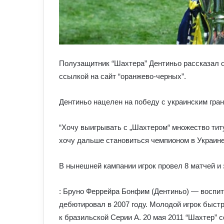
Полузащитник “Шахтера” Дентиньо рассказал о
ссылкой на сайт “оранжево-черных”.
Дентиньо нацелен на победу с украинским гран
“Хочу выигрывать с „Шахтером“ множество титу
хочу дальше становиться чемпионом в Украине
В нынешней кампании игрок провел 8 матчей и з
: Бруно Феррейра Бонфим (Дентиньо) — воспита
дебютировал в 2007 году. Молодой игрок быстр
к бразильской Серии А. 20 мая 2011 “Шахтер” 