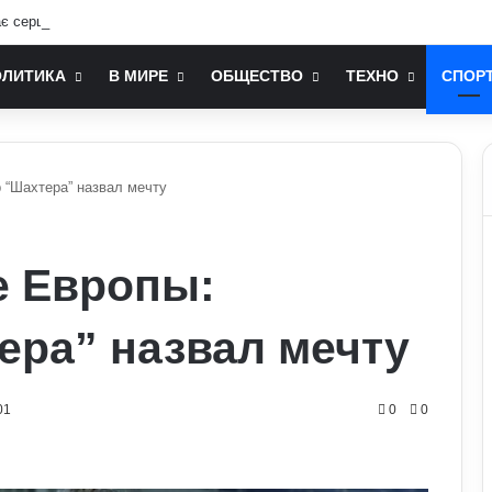
ає серцево-судинна система: попередження лікарів
ОЛИТИКА
В МИРЕ
ОБЩЕСТВО
ТЕХНО
СПОР
 “Шахтера” назвал мечту
е Европы:
ера” назвал мечту
01
0
0