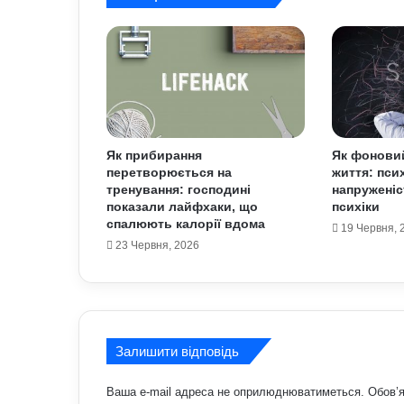
Як прибирання
Як фоновий
перетворюється на
життя: пси
тренування: господині
напруженіст
показали лайфхаки, що
психіки
спалюють калорії вдома
19 Червня, 
23 Червня, 2026
Залишити відповідь
Ваша e-mail адреса не оприлюднюватиметься.
Обов’я