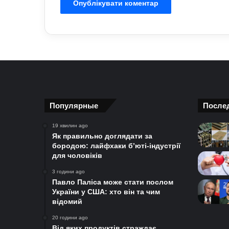
Популярные
После
19 хвилин ago
Як правильно доглядати за
бородою: лайфхаки б’юті-індустрії
для чоловіків
3 години ago
Павло Паліса може стати послом
України у США: хто він та чим
відомий
20 години ago
Від яких продуктів страждає