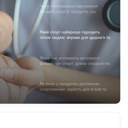
Чому неправильне харчування
шкодить спорту: продукти, що
знижують ефективність тренувань
Який спорт найкраще підходить
літнім людям: вправи для здоров’я та
довголіття
ям:
Як на нас впливають мотивуючі
фільми про спорт: думка спеціалістів
та
Як білок у продуктах допомагає
спортсменам: користь для м’язів та
відновлення
Для чого дітям спортивні ігри:
розвиток тіла й мислення через
активність