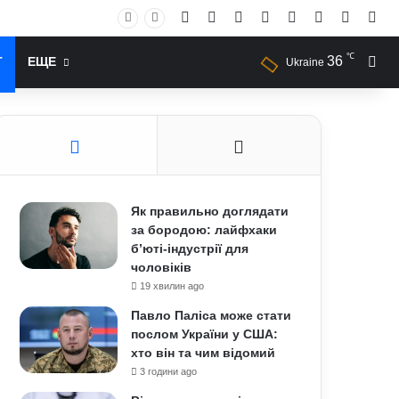
Facebook
X
YouTube
Instagram
RSS
Log In
Случай
Sid
℃
36
Иск
Т
ЕЩЕ
Ukraine
Як правильно доглядати
за бородою: лайфхаки
б’юті-індустрії для
чоловіків
19 хвилин ago
Павло Паліса може стати
послом України у США:
хто він та чим відомий
3 години ago