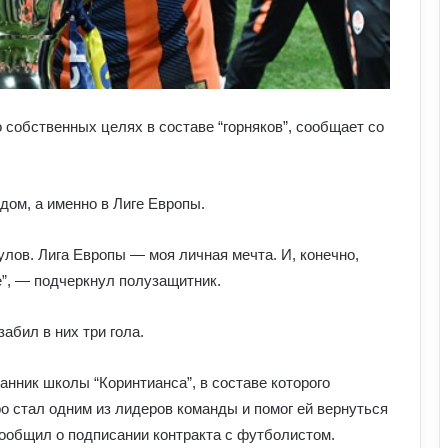
 собственных целях в составе “горняков”, сообщает со
дом, а именно в Лиге Европы.
лов. Лига Европы — моя личная мечта. И, конечно,
Як білок у продуктах допомагає
”, — подчеркнул полузащитник.
спортсменам: користь для м’язів та
відновлення
абил в них три гола.
Для чого дітям спортивні ігри:
розвиток тіла й мислення через
нник школы “Коринтианса”, в составе которого
активність
о стал одним из лидеров команды и помог ей вернуться
сообщил о подписании контракта с футболистом.
Як правильно готуватися до спорту: