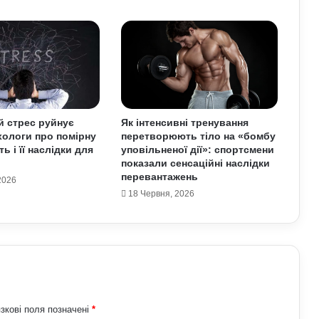
Як правильно готуватися до спорту:
прості кроки, що захищають тіло від
перевантажень
Як спортивне харчування впливає на
тіло: протеїни та добавки у реальних
результатах тренувань
 стрес руйнує
Як інтенсивні тренування
хологи про помірну
перетворюють тіло на «бомбу
Як плавання рятує тіло від
ь і її наслідки для
уповільненої дії»: спортсмени
перевантажень: тренери показали
показали сенсаційні наслідки
сенсаційні ефекти водного спорту
перевантажень
2026
18 Червня, 2026
Як дихальні практики можуть
позбавити людину від стресу:
пояснення експертів
Як виникла історія армрестлінгу:
шлях від розваги до професійного
спорту
зкові поля позначені
*