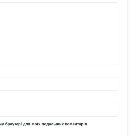
Чому неправильне харчування
шкодить спорту: продукти, що
знижують ефективність тренувань
Який спорт найкраще підходить
літнім людям: вправи для здоров’я та
довголіття
Як на нас впливають мотивуючі
фільми про спорт: думка спеціалістів
ьому браузері для моїх подальших коментарів.