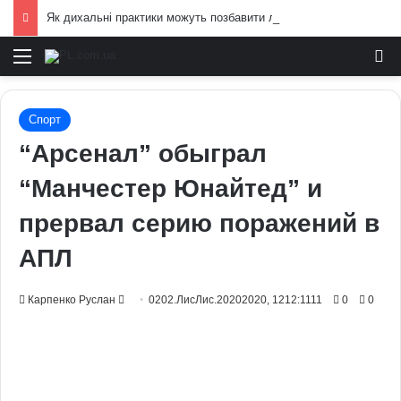
Як дихальні практики можуть позбавити людину від стресу: пояснення експертів
Меню
И
Спорт
“Арсенал” обыграл
“Манчестер Юнайтед” и
прервал серию поражений в
АПЛ
Send
Карпенко Руслан
0202.ЛисЛис.20202020, 1212:1111
0
0
an
email