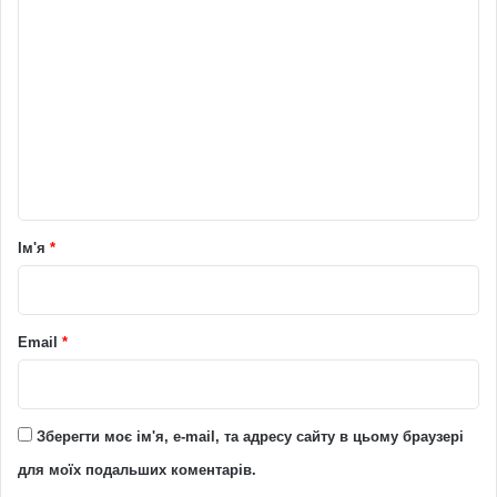
К
о
м
е
н
т
а
р
Ім'я
*
*
Email
*
Зберегти моє ім'я, e-mail, та адресу сайту в цьому браузері
для моїх подальших коментарів.