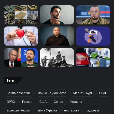
Теги
Война в Украине
Война на Донбассе
Магнітні бурі
ОРДО
ОРЛО
Россия
США
Сонце
Украина
агрессия России
війна Україна
езотерика
здоров’я