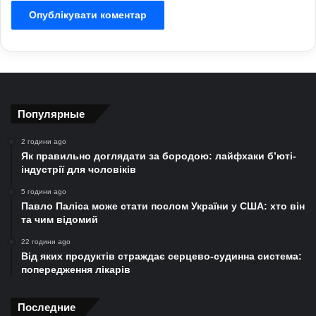
Популярные
2 години ago
Як правильно доглядати за бородою: лайфхаки б’юті-
індустрії для чоловіків
5 години ago
Павло Паліса може стати послом України у США: хто він
та чим відомий
22 години ago
Від яких продуктів страждає серцево-судинна система:
попередження лікарів
Последние