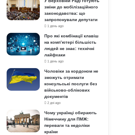
У Верховній Раді готують
зміни до мобілізаційного
законодавства: що
запропонували депутати
1 день ago
Про які комбінації клавіш
на комп’ютері більшість
людей не знає: технічні
лайфхаки
1 день ago
Чоловіки за кордоном не
зможуть отримати
консульські послуги без
військово-облікових
документів
2 дні ago
Чому українці обирають
Німеччину для ПМЖ:
переваги та недоліки
країни