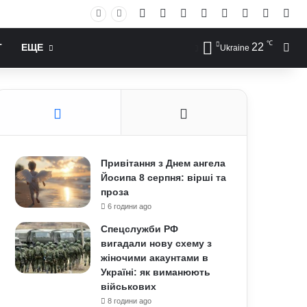
Facebook
X
YouTube
Instagram
RSS
Log In
Случай
Sid
℃
22
Иск
Т
ЕЩЕ
Ukraine
Привітання з Днем ангела
Йосипа 8 серпня: вірші та
проза
6 години ago
Спецслужби РФ
вигадали нову схему з
жіночими акаунтами в
Україні: як виманюють
військових
8 години ago