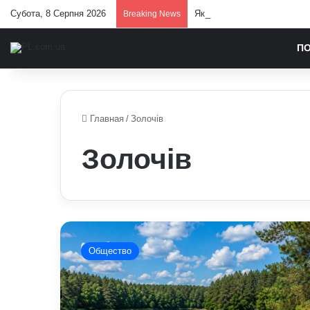
Субота, 8 Серпня 2026
Який бізнес в Україні трим
Breaking News
П
Главная
/
Золочів
Золочів
Де
купатися
Общество
у
Львівській
області:
перевірені