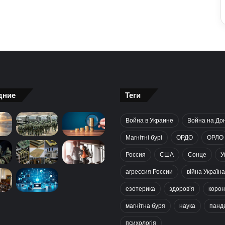
дние
Теги
Война в Украине
Война на До
Магнітні бурі
ОРДО
ОРЛО
Россия
США
Сонце
У
агрессия России
війна Україна
езотерика
здоров’я
корон
магнітна буря
наука
панд
психологія