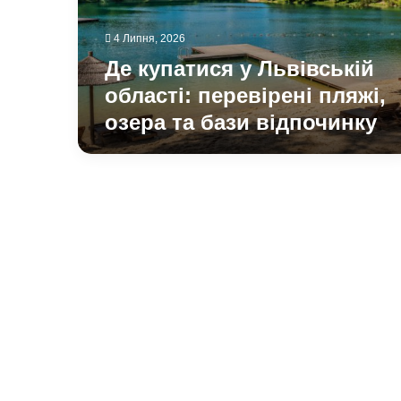
пляжі,
озера
4 Липня, 2026
та
бази
Де купатися у Львівській
відпочинку
області: перевірені пляжі,
озера та бази відпочинку