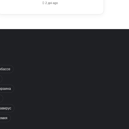
2 дні ago
нбассе
краина
авирус
емия