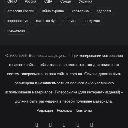
ОРЛО
Россия
США
Сонце
Украина
агрессия России
війна Україна
езотерика
здоров’я
коронавирус
магнітна буря
наука
пандемия
психологія
© 2009-2026, Все права защищены | При копировании материалов
с нашего сайта – обязательна прямая открытая для поисковых
систем гиперссылка на наш сайт
pl.com.ua
. Ссылка должна быть
размещена в независимости от полного либо частичного
использования материалов. Гиперссылка (для интернет- изданий) –
должна быть размещена в первой половине материала.
Редакция
Реклама
Контакты
Facebook
X
YouTube
Instagram
RSS