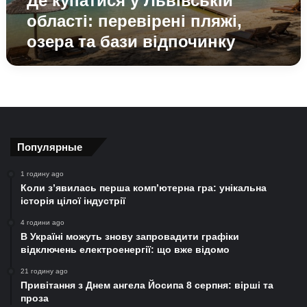
Де купатися у Львівській
відпочинку
області: перевірені пляжі,
озера та бази відпочинку
Популярные
1 годину ago
Коли з’явилась перша комп’ютерна гра: унікальна
історія цілої індустрії
4 години ago
В Україні можуть знову запровадити графіки
відключень електроенергії: що вже відомо
21 годину ago
Привітання з Днем ангела Йосипа 8 серпня: вірші та
проза