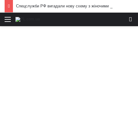
Спецслужби РФ вигадали нову схему з жіночими акаунтами в Україні: як виманюють військових
Меню
И