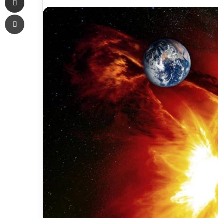
an
Печать
email