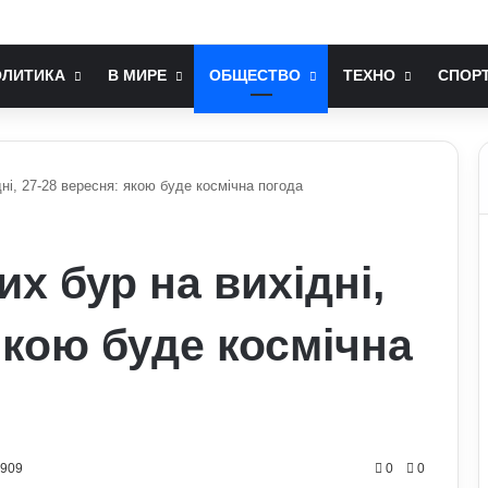
 зміни до мобілізаційного законодавства: що запропонували депутати
ОЛИТИКА
В МИРЕ
ОБЩЕСТВО
ТЕХНО
СПОР
дні, 27-28 вересня: якою буде космічна погода
их бур на вихідні,
якою буде космічна
0909
0
0