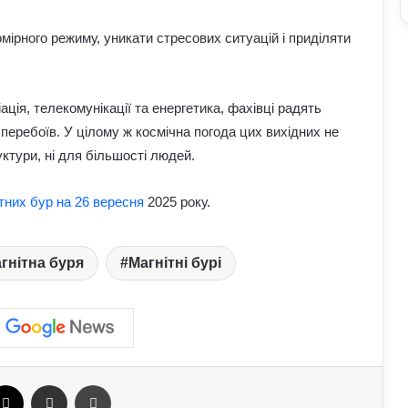
У Польщі знову побили українців:
чому випадків агресії стає більше та
мірного режиму, уникати стресових ситуацій і приділяти
що про це говорять експерти
На Полтавщині через удар РФ стався
ація, телекомунікації та енергетика, фахівці радять
витік небезпечної хімічної речовини:
що вже відомо
перебоїв. У цілому ж космічна погода цих вихідних не
ктури, ні для більшості людей.
Як надмірне споживання солоного
впливає на організм: приховані
ітних бур на 26 вересня
2025 року.
ризики для здоров’я
Чому квартири в Україні стають
гнітна буря
Магнітні бурі
мішенню злочинців: схеми, про які
варто знати
У Верховній Раді готують зміни до
мобілізаційного законодавства: що
запропонували депутати
ebook
X
Отправить e-mail
Печать