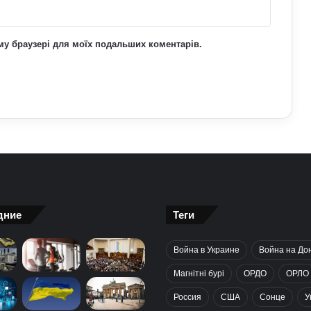
ьому браузері для моїх подальших коментарів.
дние
Теги
Война в Украине
Война на До
Магнітні бурі
ОРДО
ОРЛО
Россия
США
Сонце
У