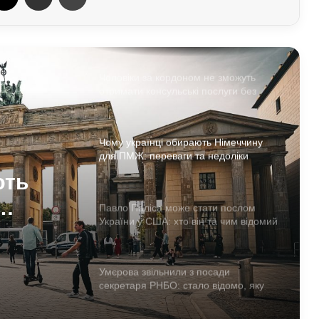
Чоловіки за кордоном не зможуть
отримати консульські послуги без
військово-облікових документів
Чому українці обирають Німеччину
для ПМЖ: переваги та недоліки
країни
Павло Паліса може стати послом
України у США: хто він та чим відомий
тати
А: хто
Умєрова звільнили з посади
секретаря РНБО: стало відомо, яку
посаду він отримав
АЗС почали обмежувати продаж
дизелю до 100 літрів: стало відомо,
кого стосується ліміт