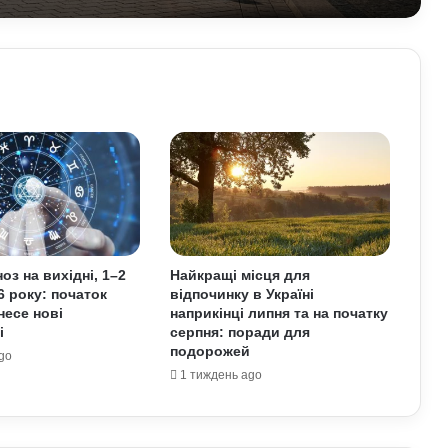
У Польщі знову побили українців:
чому випадків агресії стає більше та
що про це говорять експерти
На Полтавщині через удар РФ стався
витік небезпечної хімічної речовини:
що вже відомо
Як надмірне споживання солоного
впливає на організм: приховані
ризики для здоров’я
оз на вихідні, 1–2
Найкращі місця для
6 року: початок
відпочинку в Україні
Чому квартири в Україні стають
несе нові
наприкінці липня та на початку
мішенню злочинців: схеми, про які
і
серпня: поради для
варто знати
подорожей
go
1 тиждень ago
У Верховній Раді готують зміни до
мобілізаційного законодавства: що
запропонували депутати