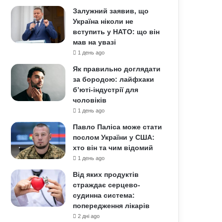
Залужний заявив, що
Україна ніколи не
вступить у НАТО: що він
мав на увазі
1 день ago
Як правильно доглядати
за бородою: лайфхаки
б’юті-індустрії для
чоловіків
1 день ago
Павло Паліса може стати
послом України у США:
хто він та чим відомий
1 день ago
Від яких продуктів
страждає серцево-
судинна система:
попередження лікарів
2 дні ago