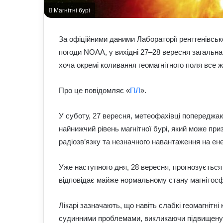
Магнітні бурі
За офіційними даними Лабораторії рентгенівськ
погоди NOAA, у вихідні 27–28 вересня загальна
хоча окремі коливання геомагнітного поля все ж
Про це повідомляє «
ПЛ
».
У суботу, 27 вересня, метеофахівці попереджаю
найнижчий рівень магнітної бурі, який може пр
радіозв’язку та незначного навантаження на ен
Уже наступного дня, 28 вересня, прогнозується
відповідає майже нормальному стану магнітос
Лікарі зазначають, що навіть слабкі геомагнітн
судинними проблемами, викликаючи підвищену 