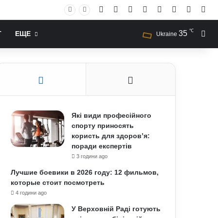
Facebook
X
YouTube
Instagram
RSS
Log In
Случай
Sid
℃
35
Иск
Т
ЕЩЕ
Ukraine
Які види професійного
спорту приносять
користь для здоров’я:
поради експертів
3 години ago
Лучшие боевики в 2026 году: 12 фильмов,
которые стоит посмотреть
4 години ago
У Верховній Раді готують