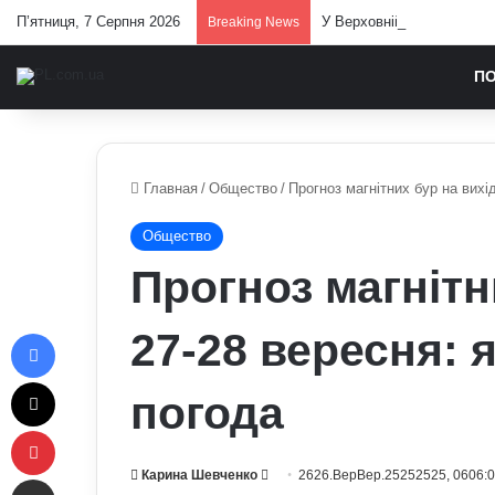
П’ятниця, 7 Серпня 2026
У Верховній Раді готують
Breaking News
П
Главная
/
Общество
/
Прогноз магнітних бур на вихі
Общество
Прогноз магнітн
Facebook
27-28 вересня: 
X
погода
Pinterest
Send
Карина Шевченко
2626.ВерВер.25252525, 0606:
Отправить e-mail