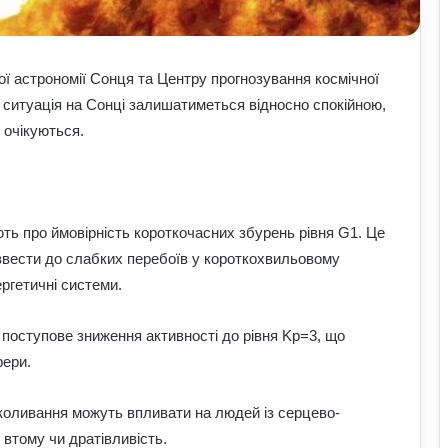
ої астрономії Сонця та Центру прогнозування космічної
 ситуація на Сонці залишатиметься відносно спокійною,
 очікуються.
ть про ймовірність короткочасних збурень рівня G1. Це
извести до слабких перебоїв у короткохвильовому
ергетичні системи.
 поступове зниження активності до рівня Kp=3, що
фери.
АЗС почали обмежувати продаж
дизелю до 100 літрів: стало відомо,
кого стосується ліміт
і коливання можуть впливати на людей із серцево-
втому чи дратівливість.