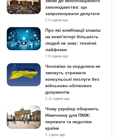
зміни до мобілізаційного
законодавства: що
запропонували депутати
5 години ago
Про які комбінації клавіш
на комп’ютері більшість
людей не знає: технічні
лайфхаки
8 години ago
Чоловіки за кордоном не
зможуть отримати
консульські послуги без
військово-облікових
документів
11 години ago
Чому українці обирають
Німеччину для ПМЖ:
переваги та недоліки
країни
1 день ago