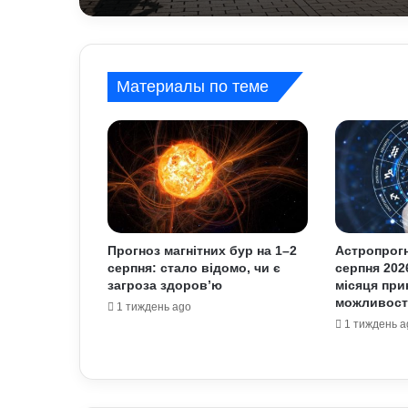
Материалы по теме
Прогноз магнітних бур на 1–2
Астропрогн
серпня: стало відомо, чи є
серпня 202
загроза здоров’ю
місяця при
можливост
1 тиждень ago
1 тиждень a