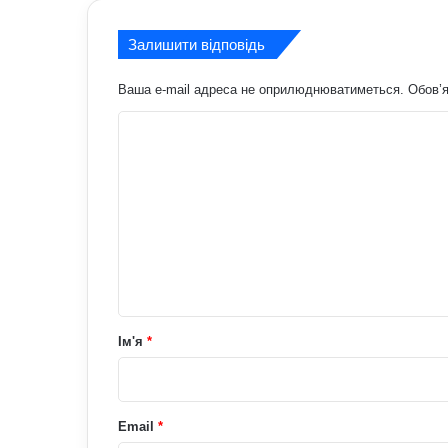
Залишити відповідь
Ваша e-mail адреса не оприлюднюватиметься.
Обов’я
К
о
м
е
н
т
а
р
Ім'я
*
*
Email
*