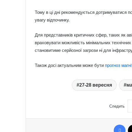
Тому в ці дні рекомендується дотримуватися по
увагу відпочинку.
Для представників критичних сфер, таких як аві
враховувати можливість мінімальних технічних 
становитиме серйозної загрози ні для інфрастру
Також досі актуальним може бути
прогноз магн
27-28 вересня
ма
Следить
Fac