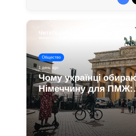
Читать следующую
Политика
1 день ago
Павло Паліса може с
послом України у СШ
він та чим відомий