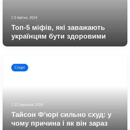
5 Квітня, 2024
Топ-5 міфів, які заважають
українцям бути здоровими
Тайсон
Ф’юрі
Спорт
сильно
схуд:
у
чому
причина
і
22 Березня, 2024
як
він
Тайсон Ф’юрі сильно схуд: у
зараз
чому причина і як він зараз
виглядає