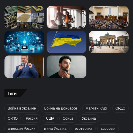
Теги
Война в Украине
Война на Донбассе
Магнітні бурі
ОРДО
ОРЛО
Россия
США
Сонце
Украина
агрессия России
війна Україна
езотерика
здоров’я