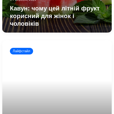
Кавун: чому цей літній фрукт
корисний для жінок і
чоловіків
Топ-5
міфів,
Лайфстайл
які
заважають
українцям
бути
здоровими